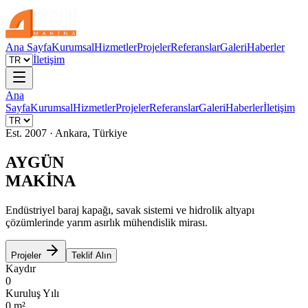
Ana Sayfa
Kurumsal
Hizmetler
Projeler
Referanslar
Galeri
Haberler
İletişim
Ana
Sayfa
Kurumsal
Hizmetler
Projeler
Referanslar
Galeri
Haberler
İletişim
Est. 2007 · Ankara, Türkiye
AYGÜN
MAKİNA
Endüstriyel baraj kapağı, savak sistemi ve hidrolik altyapı
çözümlerinde yarım asırlık mühendislik mirası.
Projeler
Teklif Alın
Kaydır
0
Kuruluş Yılı
0
m²