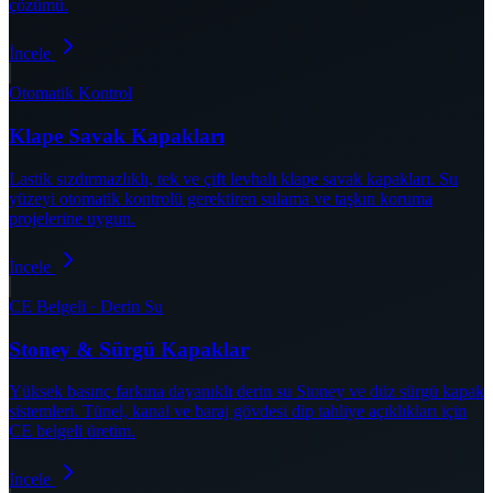
çözümü.
İncele
Otomatik Kontrol
Klape Savak Kapakları
Lastik sızdırmazlıklı, tek ve çift levhalı klape savak kapakları. Su
yüzeyi otomatik kontrolü gerektiren sulama ve taşkın koruma
projelerine uygun.
İncele
CE Belgeli · Derin Su
Stoney & Sürgü Kapaklar
Yüksek basınç farkına dayanıklı derin su Stoney ve düz sürgü kapak
sistemleri. Tünel, kanal ve baraj gövdesi dip tahliye açıklıkları için
CE belgeli üretim.
İncele