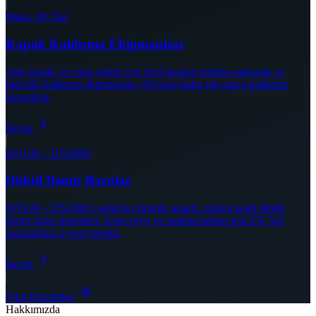
Maks. 60 Ton
Kapak Kaldırma Ekipmanları
Ağır kapak ve vana setleri için özel tasarım elektro-mekanik ve
hidrolik kaldırma ekipmanları. 60 tona kadar tek parça kaldırma
kapasitesi.
İncele
DN100 – DN2000
Düktil Demir Borular
DN100 – DN2000 çaplarda çimento astarlı, epoksi kaplı düktil
demir boru sistemleri. İçme suyu ve sulama hatları için EN 545
standardına uygun üretim.
İncele
Tüm Hizmetler
Hakkımızda