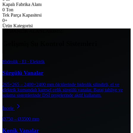
Kapalı Fabrika Alanı
0
Ton
Tek Parça Kapasitesi
0
+
Ürün Kategorisi
UZMANLIK ALANLARIMIZ
Gelişmiş Su Kontrol Sistemleri
Hidrolik · El · Elektrik
Sürgülü Vanalar
265×265 – 2400×2400 mm ölçülerinde hidrolik silindirli, el ve
elektrik kumandalı karesel çelik sürgülü vanalar. Baraj tahliye ve
sulama sistemlerinde DSİ projelerinde aktif kullanım.
İncele
Ø750 – Ø3500 mm
Konik Vanalar