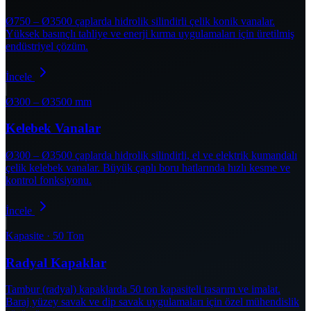
Ø750 – Ø3500 çaplarda hidrolik silindirli çelik konik vanalar.
Yüksek basınçlı tahliye ve enerji kırma uygulamaları için üretilmiş
endüstriyel çözüm.
İncele
Ø300 – Ø3500 mm
Kelebek Vanalar
Ø300 – Ø3500 çaplarda hidrolik silindirli, el ve elektrik kumandalı
çelik kelebek vanalar. Büyük çaplı boru hatlarında hızlı kesme ve
kontrol fonksiyonu.
İncele
Kapasite · 50 Ton
Radyal Kapaklar
Tambur (radyal) kapaklarda 50 ton kapasiteli tasarım ve imalat.
Baraj yüzey savak ve dip savak uygulamaları için özel mühendislik