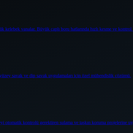
elik kelebek vanalar. Büyük çaplı boru hatlarında hızlı kesme ve kontrol
j yüzey savak ve dip savak uygulamaları için özel mühendislik çözümü.
üzeyi otomatik kontrolü gerektiren sulama ve taşkın koruma projelerine u