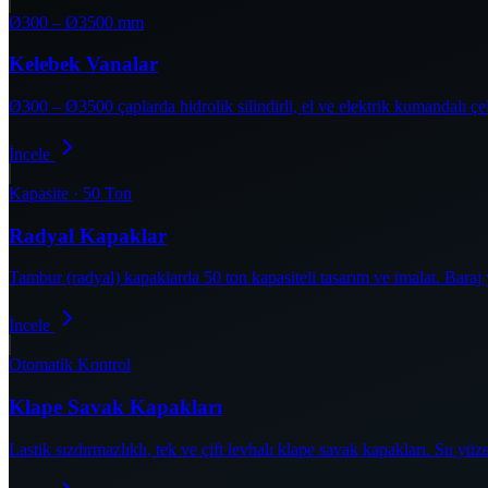
Ø300 – Ø3500 mm
Kelebek Vanalar
Ø300 – Ø3500 çaplarda hidrolik silindirli, el ve elektrik kumandalı ç
İncele
Kapasite · 50 Ton
Radyal Kapaklar
Tambur (radyal) kapaklarda 50 ton kapasiteli tasarım ve imalat. Bara
İncele
Otomatik Kontrol
Klape Savak Kapakları
Lastik sızdırmazlıklı, tek ve çift levhalı klape savak kapakları. Su y