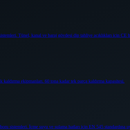
temleri. Tünel, kanal ve baraj gövdesi dip tahliye açıklıkları için CE b
ik kaldırma ekipmanları. 60 tona kadar tek parça kaldırma kapasitesi.
oru sistemleri. İçme suyu ve sulama hatları için EN 545 standardına u