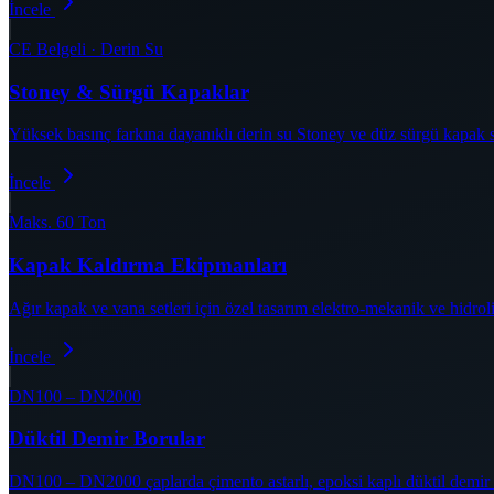
İncele
CE Belgeli · Derin Su
Stoney & Sürgü Kapaklar
Yüksek basınç farkına dayanıklı derin su Stoney ve düz sürgü kapak sis
İncele
Maks. 60 Ton
Kapak Kaldırma Ekipmanları
Ağır kapak ve vana setleri için özel tasarım elektro-mekanik ve hidrol
İncele
DN100 – DN2000
Düktil Demir Borular
DN100 – DN2000 çaplarda çimento astarlı, epoksi kaplı düktil demir b