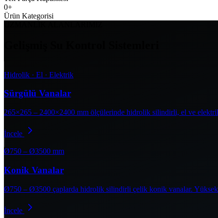
0
+
Ürün Kategorisi
UZMANLIK ALANLARIMIZ
Gelişmiş Su Kontrol Sistemleri
Hidrolik · El · Elektrik
Sürgülü Vanalar
265×265 – 2400×2400 mm ölçülerinde hidrolik silindirli, el ve elektrik
İncele
Ø750 – Ø3500 mm
Konik Vanalar
Ø750 – Ø3500 çaplarda hidrolik silindirli çelik konik vanalar. Yüksek 
İncele