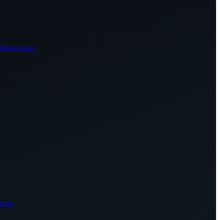
 fonksiyonu.
ygun.