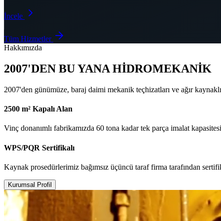
İncele
Tüm Hizmetler
Hakkımızda
2007'DEN BU YANA HİDROMEKANİK
2007'den günümüze, baraj daimi mekanik teçhizatları ve ağır kaynakl
2500 m² Kapalı Alan
Vinç donanımlı fabrikamızda 60 tona kadar tek parça imalat kapasitesi
WPS/PQR Sertifikalı
Kaynak prosedürlerimiz bağımsız üçüncü taraf firma tarafından sertifi
Kurumsal Profil