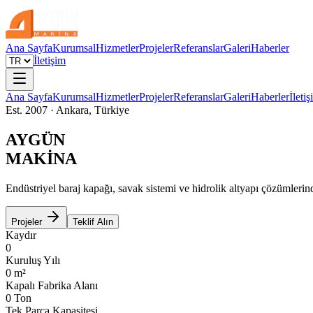
Ana Sayfa
Kurumsal
Hizmetler
Projeler
Referanslar
Galeri
Haberler
İletişim
Ana Sayfa
Kurumsal
Hizmetler
Projeler
Referanslar
Galeri
Haberler
İleti
Est. 2007 · Ankara, Türkiye
AYGÜN
MAKİNA
Endüstriyel baraj kapağı, savak sistemi ve hidrolik altyapı çözümlerin
Projeler
Teklif Alın
Kaydır
0
Kuruluş Yılı
0
m²
Kapalı Fabrika Alanı
0
Ton
Tek Parça Kapasitesi