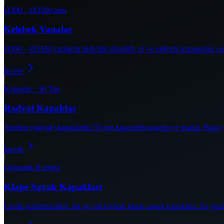
Ø300 – Ø3500 mm
Kelebek Vanalar
Ø300 – Ø3500 çaplarda hidrolik silindirli, el ve elektrik kumandalı ç
İncele
Kapasite · 50 Ton
Radyal Kapaklar
Tambur (radyal) kapaklarda 50 ton kapasiteli tasarım ve imalat. Bara
İncele
Otomatik Kontrol
Klape Savak Kapakları
Lastik sızdırmazlıklı, tek ve çift levhalı klape savak kapakları. Su y