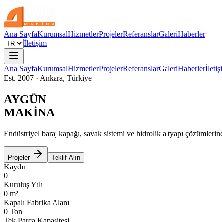
Ana Sayfa
Kurumsal
Hizmetler
Projeler
Referanslar
Galeri
Haberler
İletişim
Ana Sayfa
Kurumsal
Hizmetler
Projeler
Referanslar
Galeri
Haberler
İleti
Est. 2007 · Ankara, Türkiye
AYGÜN
MAKİNA
Endüstriyel baraj kapağı, savak sistemi ve hidrolik altyapı çözümlerin
Projeler
Teklif Alın
Kaydır
0
Kuruluş Yılı
0
m²
Kapalı Fabrika Alanı
0
Ton
Tek Parça Kapasitesi