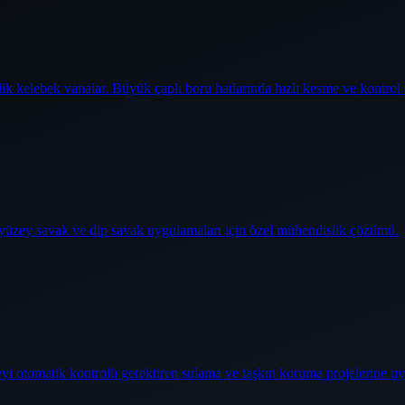
elik kelebek vanalar. Büyük çaplı boru hatlarında hızlı kesme ve kontrol
j yüzey savak ve dip savak uygulamaları için özel mühendislik çözümü.
üzeyi otomatik kontrolü gerektiren sulama ve taşkın koruma projelerine u