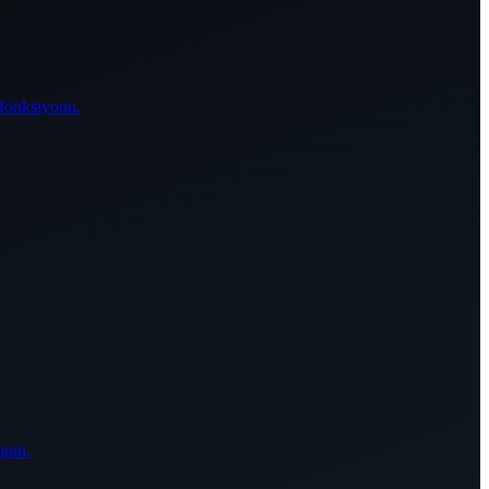
 fonksiyonu.
ygun.