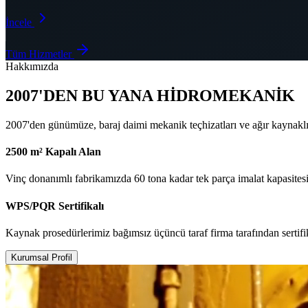
İncele
Tüm Hizmetler
Hakkımızda
2007'DEN BU YANA HİDROMEKANİK
2007'den günümüze, baraj daimi mekanik teçhizatları ve ağır kaynakl
2500 m² Kapalı Alan
Vinç donanımlı fabrikamızda 60 tona kadar tek parça imalat kapasitesi
WPS/PQR Sertifikalı
Kaynak prosedürlerimiz bağımsız üçüncü taraf firma tarafından sertifi
Kurumsal Profil