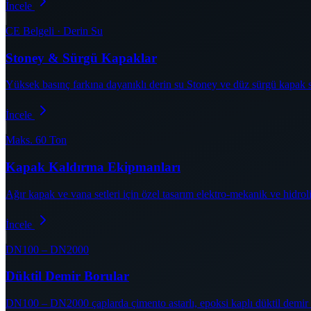
İncele
CE Belgeli · Derin Su
Stoney & Sürgü Kapaklar
Yüksek basınç farkına dayanıklı derin su Stoney ve düz sürgü kapak sis
İncele
Maks. 60 Ton
Kapak Kaldırma Ekipmanları
Ağır kapak ve vana setleri için özel tasarım elektro-mekanik ve hidrol
İncele
DN100 – DN2000
Düktil Demir Borular
DN100 – DN2000 çaplarda çimento astarlı, epoksi kaplı düktil demir b