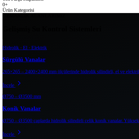
0
+
Ürün Kategorisi
UZMANLIK ALANLARIMIZ
Gelişmiş Su Kontrol Sistemleri
Hidrolik · El · Elektrik
Sürgülü Vanalar
265×265 – 2400×2400 mm ölçülerinde hidrolik silindirli, el ve elektrik
İncele
Ø750 – Ø3500 mm
Konik Vanalar
Ø750 – Ø3500 çaplarda hidrolik silindirli çelik konik vanalar. Yüksek 
İncele