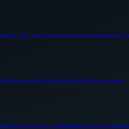
temleri. Tünel, kanal ve baraj gövdesi dip tahliye açıklıkları için CE b
ik kaldırma ekipmanları. 60 tona kadar tek parça kaldırma kapasitesi.
oru sistemleri. İçme suyu ve sulama hatları için EN 545 standardına u