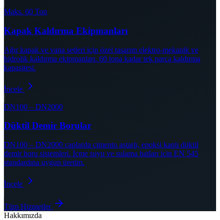
Maks. 60 Ton
Kapak Kaldırma Ekipmanları
Ağır kapak ve vana setleri için özel tasarım elektro-mekanik ve
hidrolik kaldırma ekipmanları. 60 tona kadar tek parça kaldırma
kapasitesi.
İncele
DN100 – DN2000
Düktil Demir Borular
DN100 – DN2000 çaplarda çimento astarlı, epoksi kaplı düktil
demir boru sistemleri. İçme suyu ve sulama hatları için EN 545
standardına uygun üretim.
İncele
Tüm Hizmetler
Hakkımızda