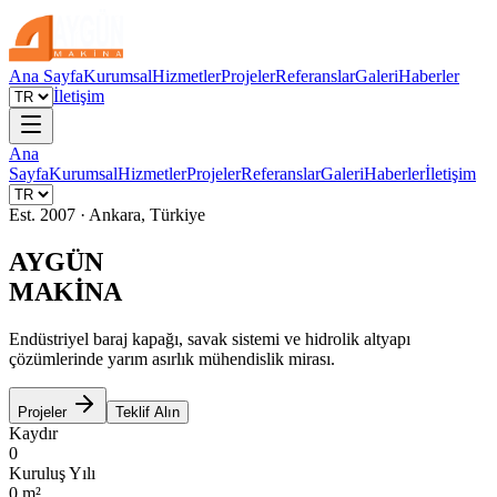
Ana Sayfa
Kurumsal
Hizmetler
Projeler
Referanslar
Galeri
Haberler
İletişim
Ana
Sayfa
Kurumsal
Hizmetler
Projeler
Referanslar
Galeri
Haberler
İletişim
Est. 2007 · Ankara, Türkiye
AYGÜN
MAKİNA
Endüstriyel baraj kapağı, savak sistemi ve hidrolik altyapı
çözümlerinde yarım asırlık mühendislik mirası.
Projeler
Teklif Alın
Kaydır
0
Kuruluş Yılı
0
m²