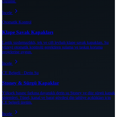
çözümü.
İncele
Otomatik Kontrol
Klape Savak Kapakları
Lastik sızdırmazlıklı, tek ve çift levhalı klape savak kapakları. Su
yüzeyi otomatik kontrolü gerektiren sulama ve taşkın koruma
projelerine uygun.
İncele
CE Belgeli · Derin Su
Stoney & Sürgü Kapaklar
Yüksek basınç farkına dayanıklı derin su Stoney ve düz sürgü kapak
sistemleri. Tünel, kanal ve baraj gövdesi dip tahliye açıklıkları için
CE belgeli üretim.
İncele