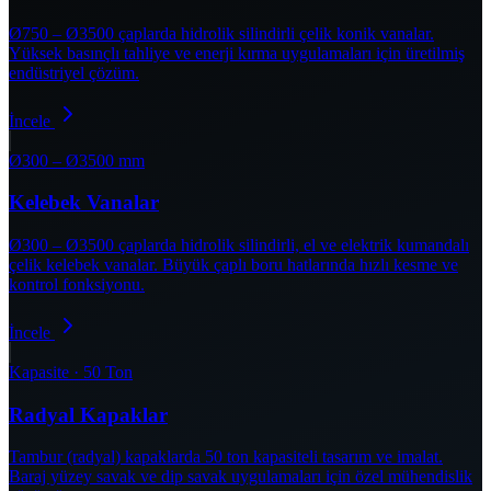
Ø750 – Ø3500 çaplarda hidrolik silindirli çelik konik vanalar.
Yüksek basınçlı tahliye ve enerji kırma uygulamaları için üretilmiş
endüstriyel çözüm.
İncele
Ø300 – Ø3500 mm
Kelebek Vanalar
Ø300 – Ø3500 çaplarda hidrolik silindirli, el ve elektrik kumandalı
çelik kelebek vanalar. Büyük çaplı boru hatlarında hızlı kesme ve
kontrol fonksiyonu.
İncele
Kapasite · 50 Ton
Radyal Kapaklar
Tambur (radyal) kapaklarda 50 ton kapasiteli tasarım ve imalat.
Baraj yüzey savak ve dip savak uygulamaları için özel mühendislik