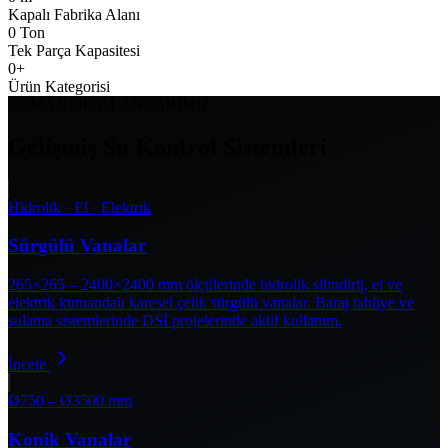
Kapalı Fabrika Alanı
0
Ton
Tek Parça Kapasitesi
0
+
Ürün Kategorisi
UZMANLIK ALANLARIMIZ
Gelişmiş Su Kontrol Sistemleri
Hidrolik · El · Elektrik
Sürgülü Vanalar
265×265 – 2400×2400 mm ölçülerinde hidrolik silindirli, el ve
elektrik kumandalı karesel çelik sürgülü vanalar. Baraj tahliye ve
sulama sistemlerinde DSİ projelerinde aktif kullanım.
İncele
Ø750 – Ø3500 mm
Konik Vanalar