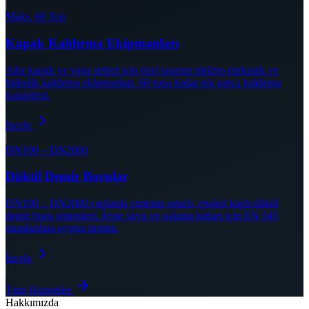
Maks. 60 Ton
Kapak Kaldırma Ekipmanları
Ağır kapak ve vana setleri için özel tasarım elektro-mekanik ve
hidrolik kaldırma ekipmanları. 60 tona kadar tek parça kaldırma
kapasitesi.
İncele
DN100 – DN2000
Düktil Demir Borular
DN100 – DN2000 çaplarda çimento astarlı, epoksi kaplı düktil
demir boru sistemleri. İçme suyu ve sulama hatları için EN 545
standardına uygun üretim.
İncele
Tüm Hizmetler
Hakkımızda