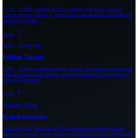
Ø750 – Ø3500 çaplarda hidrolik silindirli çelik konik vanalar.
Yüksek basınçlı tahliye ve enerji kırma uygulamaları için üretilmiş
endüstriyel çözüm.
İncele
Ø300 – Ø3500 mm
Kelebek Vanalar
Ø300 – Ø3500 çaplarda hidrolik silindirli, el ve elektrik kumandalı
çelik kelebek vanalar. Büyük çaplı boru hatlarında hızlı kesme ve
kontrol fonksiyonu.
İncele
Kapasite · 50 Ton
Radyal Kapaklar
Tambur (radyal) kapaklarda 50 ton kapasiteli tasarım ve imalat.
Baraj yüzey savak ve dip savak uygulamaları için özel mühendislik