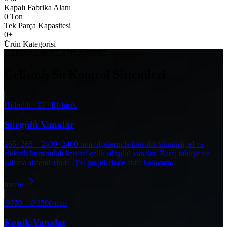
Kapalı Fabrika Alanı
0
Ton
Tek Parça Kapasitesi
0
+
Ürün Kategorisi
UZMANLIK ALANLARIMIZ
Gelişmiş Su Kontrol Sistemleri
Hidrolik · El · Elektrik
Sürgülü Vanalar
265×265 – 2400×2400 mm ölçülerinde hidrolik silindirli, el ve
elektrik kumandalı karesel çelik sürgülü vanalar. Baraj tahliye ve
sulama sistemlerinde DSİ projelerinde aktif kullanım.
İncele
Ø750 – Ø3500 mm
Konik Vanalar