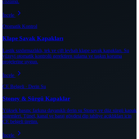
çözümü.
İncele
Otomatik Kontrol
Klape Savak Kapakları
Lastik sızdırmazlıklı, tek ve çift levhalı klape savak kapakları. Su
yüzeyi otomatik kontrolü gerektiren sulama ve taşkın koruma
projelerine uygun.
İncele
CE Belgeli · Derin Su
Stoney & Sürgü Kapaklar
Yüksek basınç farkına dayanıklı derin su Stoney ve düz sürgü kapak
sistemleri. Tünel, kanal ve baraj gövdesi dip tahliye açıklıkları için
CE belgeli üretim.
İncele