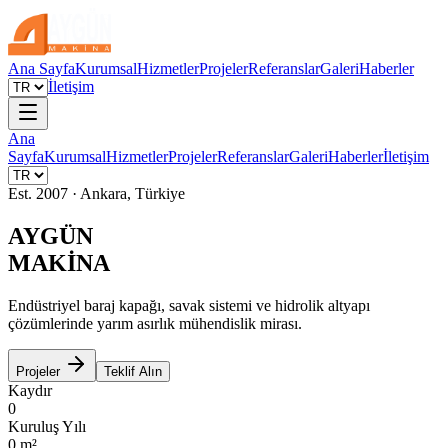
Ana Sayfa
Kurumsal
Hizmetler
Projeler
Referanslar
Galeri
Haberler
İletişim
Ana
Sayfa
Kurumsal
Hizmetler
Projeler
Referanslar
Galeri
Haberler
İletişim
Est. 2007 · Ankara, Türkiye
AYGÜN
MAKİNA
Endüstriyel baraj kapağı, savak sistemi ve hidrolik altyapı
çözümlerinde yarım asırlık mühendislik mirası.
Projeler
Teklif Alın
Kaydır
0
Kuruluş Yılı
0
m²