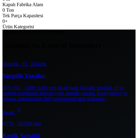
Kapalı Fabrika Alanı
0
Ton
Tek Parça Kapasitesi
0
+
Ürün Kategorisi
UZMANLIK ALANLARIMIZ
Gelişmiş Su Kontrol Sistemleri
Hidrolik · El · Elektrik
Sürgülü Vanalar
265×265 – 2400×2400 mm ölçülerinde hidrolik silindirli, el ve
elektrik kumandalı karesel çelik sürgülü vanalar. Baraj tahliye ve
sulama sistemlerinde DSİ projelerinde aktif kullanım.
İncele
Ø750 – Ø3500 mm
Konik Vanalar