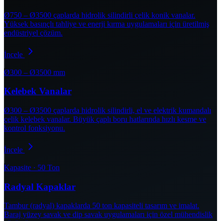
Ø750 – Ø3500 çaplarda hidrolik silindirli çelik konik vanalar.
Yüksek basınçlı tahliye ve enerji kırma uygulamaları için üretilmiş
endüstriyel çözüm.
İncele
Ø300 – Ø3500 mm
Kelebek Vanalar
Ø300 – Ø3500 çaplarda hidrolik silindirli, el ve elektrik kumandalı
çelik kelebek vanalar. Büyük çaplı boru hatlarında hızlı kesme ve
kontrol fonksiyonu.
İncele
Kapasite · 50 Ton
Radyal Kapaklar
Tambur (radyal) kapaklarda 50 ton kapasiteli tasarım ve imalat.
Baraj yüzey savak ve dip savak uygulamaları için özel mühendislik