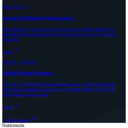
Maks. 60 Ton
Kapak Kaldırma Ekipmanları
Ağır kapak ve vana setleri için özel tasarım elektro-mekanik ve
hidrolik kaldırma ekipmanları. 60 tona kadar tek parça kaldırma
kapasitesi.
İncele
DN100 – DN2000
Düktil Demir Borular
DN100 – DN2000 çaplarda çimento astarlı, epoksi kaplı düktil
demir boru sistemleri. İçme suyu ve sulama hatları için EN 545
standardına uygun üretim.
İncele
Tüm Hizmetler
Hakkımızda