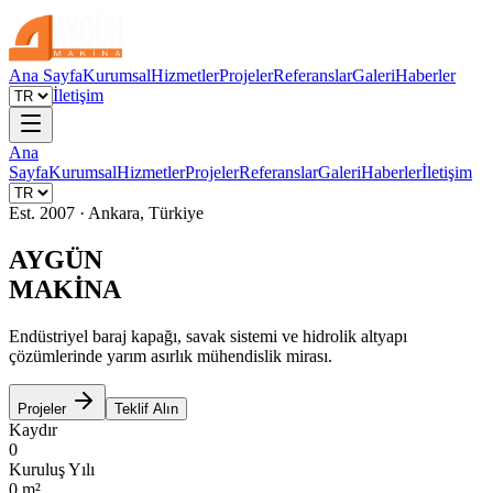
Ana Sayfa
Kurumsal
Hizmetler
Projeler
Referanslar
Galeri
Haberler
İletişim
Ana
Sayfa
Kurumsal
Hizmetler
Projeler
Referanslar
Galeri
Haberler
İletişim
Est. 2007 · Ankara, Türkiye
AYGÜN
MAKİNA
Endüstriyel baraj kapağı, savak sistemi ve hidrolik altyapı
çözümlerinde yarım asırlık mühendislik mirası.
Projeler
Teklif Alın
Kaydır
0
Kuruluş Yılı
0
m²