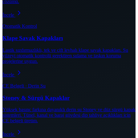
çözümü.
İncele
Otomatik Kontrol
Klape Savak Kapakları
Lastik sızdırmazlıklı, tek ve çift levhalı klape savak kapakları. Su
yüzeyi otomatik kontrolü gerektiren sulama ve taşkın koruma
projelerine uygun.
İncele
CE Belgeli · Derin Su
Stoney & Sürgü Kapaklar
Yüksek basınç farkına dayanıklı derin su Stoney ve düz sürgü kapak
sistemleri. Tünel, kanal ve baraj gövdesi dip tahliye açıklıkları için
CE belgeli üretim.
İncele