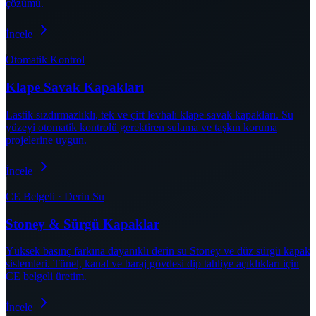
çözümü.
İncele
Otomatik Kontrol
Klape Savak Kapakları
Lastik sızdırmazlıklı, tek ve çift levhalı klape savak kapakları. Su
yüzeyi otomatik kontrolü gerektiren sulama ve taşkın koruma
projelerine uygun.
İncele
CE Belgeli · Derin Su
Stoney & Sürgü Kapaklar
Yüksek basınç farkına dayanıklı derin su Stoney ve düz sürgü kapak
sistemleri. Tünel, kanal ve baraj gövdesi dip tahliye açıklıkları için
CE belgeli üretim.
İncele