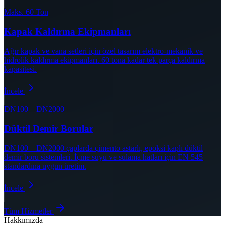
Maks. 60 Ton
Kapak Kaldırma Ekipmanları
Ağır kapak ve vana setleri için özel tasarım elektro-mekanik ve
hidrolik kaldırma ekipmanları. 60 tona kadar tek parça kaldırma
kapasitesi.
İncele
DN100 – DN2000
Düktil Demir Borular
DN100 – DN2000 çaplarda çimento astarlı, epoksi kaplı düktil
demir boru sistemleri. İçme suyu ve sulama hatları için EN 545
standardına uygun üretim.
İncele
Tüm Hizmetler
Hakkımızda