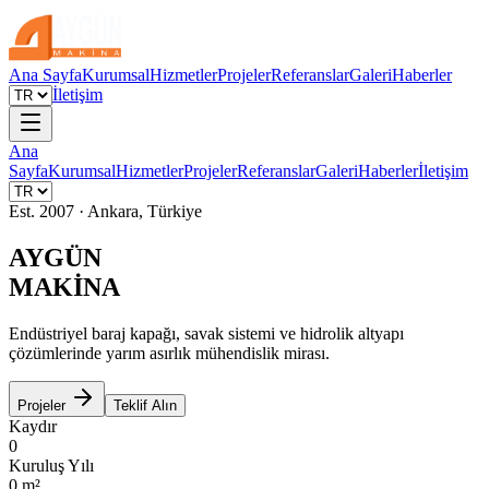
Ana Sayfa
Kurumsal
Hizmetler
Projeler
Referanslar
Galeri
Haberler
İletişim
Ana
Sayfa
Kurumsal
Hizmetler
Projeler
Referanslar
Galeri
Haberler
İletişim
Est. 2007 · Ankara, Türkiye
AYGÜN
MAKİNA
Endüstriyel baraj kapağı, savak sistemi ve hidrolik altyapı
çözümlerinde yarım asırlık mühendislik mirası.
Projeler
Teklif Alın
Kaydır
0
Kuruluş Yılı
0
m²