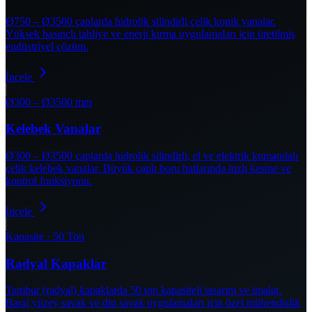
Ø750 – Ø3500 çaplarda hidrolik silindirli çelik konik vanalar.
Yüksek basınçlı tahliye ve enerji kırma uygulamaları için üretilmiş
endüstriyel çözüm.
İncele
Ø300 – Ø3500 mm
Kelebek Vanalar
Ø300 – Ø3500 çaplarda hidrolik silindirli, el ve elektrik kumandalı
çelik kelebek vanalar. Büyük çaplı boru hatlarında hızlı kesme ve
kontrol fonksiyonu.
İncele
Kapasite · 50 Ton
Radyal Kapaklar
Tambur (radyal) kapaklarda 50 ton kapasiteli tasarım ve imalat.
Baraj yüzey savak ve dip savak uygulamaları için özel mühendislik