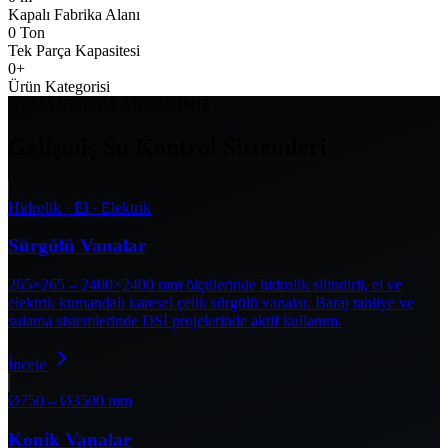
Kapalı Fabrika Alanı
0
Ton
Tek Parça Kapasitesi
0
+
Ürün Kategorisi
UZMANLIK ALANLARIMIZ
Gelişmiş Su Kontrol Sistemleri
Hidrolik · El · Elektrik
Sürgülü Vanalar
265×265 – 2400×2400 mm ölçülerinde hidrolik silindirli, el ve
elektrik kumandalı karesel çelik sürgülü vanalar. Baraj tahliye ve
sulama sistemlerinde DSİ projelerinde aktif kullanım.
İncele
Ø750 – Ø3500 mm
Konik Vanalar