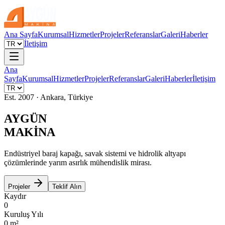
Ana Sayfa
Kurumsal
Hizmetler
Projeler
Referanslar
Galeri
Haberler
İletişim
Ana
Sayfa
Kurumsal
Hizmetler
Projeler
Referanslar
Galeri
Haberler
İletişim
Est. 2007 · Ankara, Türkiye
AYGÜN
MAKİNA
Endüstriyel baraj kapağı, savak sistemi ve hidrolik altyapı
çözümlerinde yarım asırlık mühendislik mirası.
Projeler
Teklif Alın
Kaydır
0
Kuruluş Yılı
0
m²