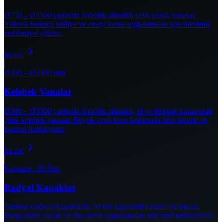
Ø750 – Ø3500 çaplarda hidrolik silindirli çelik konik vanalar.
Yüksek basınçlı tahliye ve enerji kırma uygulamaları için üretilmiş
endüstriyel çözüm.
İncele
Ø300 – Ø3500 mm
Kelebek Vanalar
Ø300 – Ø3500 çaplarda hidrolik silindirli, el ve elektrik kumandalı
çelik kelebek vanalar. Büyük çaplı boru hatlarında hızlı kesme ve
kontrol fonksiyonu.
İncele
Kapasite · 50 Ton
Radyal Kapaklar
Tambur (radyal) kapaklarda 50 ton kapasiteli tasarım ve imalat.
Baraj yüzey savak ve dip savak uygulamaları için özel mühendislik