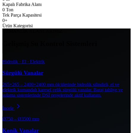
Kapalı Fabrika Alanı
0
Ton
Tek Parça Kapasitesi
0
+
Ürün Kategorisi
UZMANLIK ALANLARIMIZ
Gelişmiş Su Kontrol Sistemleri
Hidrolik · El · Elektrik
Sürgülü Vanalar
265×265 – 2400×2400 mm ölçülerinde hidrolik silindirli, el ve
elektrik kumandalı karesel çelik sürgülü vanalar. Baraj tahliye ve
sulama sistemlerinde DSİ projelerinde aktif kullanım.
İncele
Ø750 – Ø3500 mm
Konik Vanalar