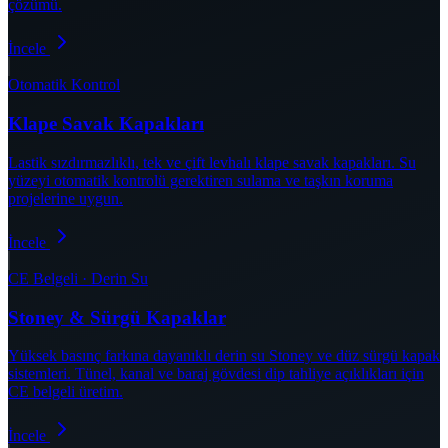
çözümü.
İncele
Otomatik Kontrol
Klape Savak Kapakları
Lastik sızdırmazlıklı, tek ve çift levhalı klape savak kapakları. Su
yüzeyi otomatik kontrolü gerektiren sulama ve taşkın koruma
projelerine uygun.
İncele
CE Belgeli · Derin Su
Stoney & Sürgü Kapaklar
Yüksek basınç farkına dayanıklı derin su Stoney ve düz sürgü kapak
sistemleri. Tünel, kanal ve baraj gövdesi dip tahliye açıklıkları için
CE belgeli üretim.
İncele