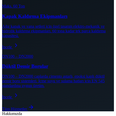
Maks. 60 Ton
Kapak Kaldırma Ekipmanları
Ağır kapak ve vana setleri için özel tasarım elektro-mekanik ve
hidrolik kaldırma ekipmanları. 60 tona kadar tek parça kaldırma
kapasitesi.
İncele
DN100 – DN2000
Düktil Demir Borular
DN100 – DN2000 çaplarda çimento astarlı, epoksi kaplı düktil
demir boru sistemleri. İçme suyu ve sulama hatları için EN 545
standardına uygun üretim.
İncele
Tüm Hizmetler
Hakkımızda