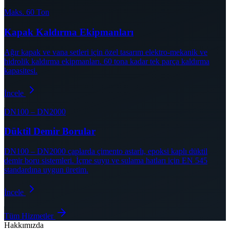
Maks. 60 Ton
Kapak Kaldırma Ekipmanları
Ağır kapak ve vana setleri için özel tasarım elektro-mekanik ve
hidrolik kaldırma ekipmanları. 60 tona kadar tek parça kaldırma
kapasitesi.
İncele
DN100 – DN2000
Düktil Demir Borular
DN100 – DN2000 çaplarda çimento astarlı, epoksi kaplı düktil
demir boru sistemleri. İçme suyu ve sulama hatları için EN 545
standardına uygun üretim.
İncele
Tüm Hizmetler
Hakkımızda