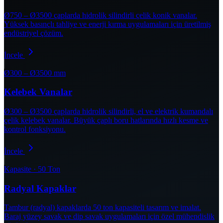
Ø750 – Ø3500 çaplarda hidrolik silindirli çelik konik vanalar.
Yüksek basınçlı tahliye ve enerji kırma uygulamaları için üretilmiş
endüstriyel çözüm.
İncele
Ø300 – Ø3500 mm
Kelebek Vanalar
Ø300 – Ø3500 çaplarda hidrolik silindirli, el ve elektrik kumandalı
çelik kelebek vanalar. Büyük çaplı boru hatlarında hızlı kesme ve
kontrol fonksiyonu.
İncele
Kapasite · 50 Ton
Radyal Kapaklar
Tambur (radyal) kapaklarda 50 ton kapasiteli tasarım ve imalat.
Baraj yüzey savak ve dip savak uygulamaları için özel mühendislik