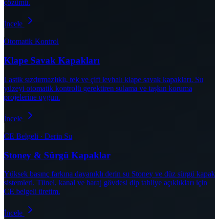
çözümü.
İncele
Otomatik Kontrol
Klape Savak Kapakları
Lastik sızdırmazlıklı, tek ve çift levhalı klape savak kapakları. Su
yüzeyi otomatik kontrolü gerektiren sulama ve taşkın koruma
projelerine uygun.
İncele
CE Belgeli · Derin Su
Stoney & Sürgü Kapaklar
Yüksek basınç farkına dayanıklı derin su Stoney ve düz sürgü kapak
sistemleri. Tünel, kanal ve baraj gövdesi dip tahliye açıklıkları için
CE belgeli üretim.
İncele