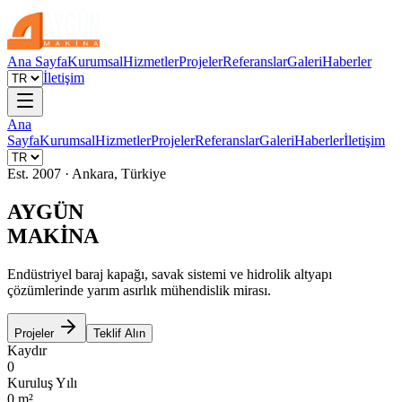
Ana Sayfa
Kurumsal
Hizmetler
Projeler
Referanslar
Galeri
Haberler
İletişim
Ana
Sayfa
Kurumsal
Hizmetler
Projeler
Referanslar
Galeri
Haberler
İletişim
Est. 2007 · Ankara, Türkiye
AYGÜN
MAKİNA
Endüstriyel baraj kapağı, savak sistemi ve hidrolik altyapı
çözümlerinde yarım asırlık mühendislik mirası.
Projeler
Teklif Alın
Kaydır
0
Kuruluş Yılı
0
m²