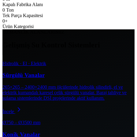
Kapalı Fabrika Alanı
0
Ton
Tek Parça Kapasitesi
0
+
Ürün Kategorisi
UZMANLIK ALANLARIMIZ
Gelişmiş Su Kontrol Sistemleri
Hidrolik · El · Elektrik
Sürgülü Vanalar
265×265 – 2400×2400 mm ölçülerinde hidrolik silindirli, el ve
elektrik kumandalı karesel çelik sürgülü vanalar. Baraj tahliye ve
sulama sistemlerinde DSİ projelerinde aktif kullanım.
İncele
Ø750 – Ø3500 mm
Konik Vanalar