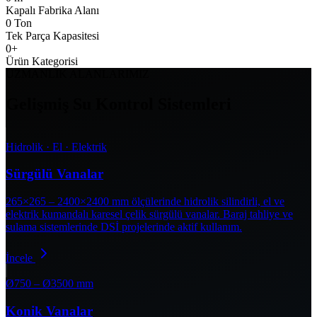
Kapalı Fabrika Alanı
0
Ton
Tek Parça Kapasitesi
0
+
Ürün Kategorisi
UZMANLIK ALANLARIMIZ
Gelişmiş Su Kontrol Sistemleri
Hidrolik · El · Elektrik
Sürgülü Vanalar
265×265 – 2400×2400 mm ölçülerinde hidrolik silindirli, el ve
elektrik kumandalı karesel çelik sürgülü vanalar. Baraj tahliye ve
sulama sistemlerinde DSİ projelerinde aktif kullanım.
İncele
Ø750 – Ø3500 mm
Konik Vanalar