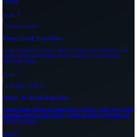
çözümü.
İncele
Otomatik Kontrol
Klape Savak Kapakları
Lastik sızdırmazlıklı, tek ve çift levhalı klape savak kapakları. Su
yüzeyi otomatik kontrolü gerektiren sulama ve taşkın koruma
projelerine uygun.
İncele
CE Belgeli · Derin Su
Stoney & Sürgü Kapaklar
Yüksek basınç farkına dayanıklı derin su Stoney ve düz sürgü kapak
sistemleri. Tünel, kanal ve baraj gövdesi dip tahliye açıklıkları için
CE belgeli üretim.
İncele