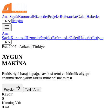
Ana Sayfa
Kurumsal
Hizmetler
Projeler
Referanslar
Galeri
Haberler
İletişim
Ana
Sayfa
Kurumsal
Hizmetler
Projeler
Referanslar
Galeri
Haberler
İletişim
Est. 2007 · Ankara, Türkiye
AYGÜN
MAKİNA
Endüstriyel baraj kapağı, savak sistemi ve hidrolik altyapı
çözümlerinde yarım asırlık mühendislik mirası.
Projeler
Teklif Alın
Kaydır
0
Kuruluş Yılı
0
m²