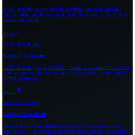
Ø750 – Ø3500 çaplarda hidrolik silindirli çelik konik vanalar.
Yüksek basınçlı tahliye ve enerji kırma uygulamaları için üretilmiş
endüstriyel çözüm.
İncele
Ø300 – Ø3500 mm
Kelebek Vanalar
Ø300 – Ø3500 çaplarda hidrolik silindirli, el ve elektrik kumandalı
çelik kelebek vanalar. Büyük çaplı boru hatlarında hızlı kesme ve
kontrol fonksiyonu.
İncele
Kapasite · 50 Ton
Radyal Kapaklar
Tambur (radyal) kapaklarda 50 ton kapasiteli tasarım ve imalat.
Baraj yüzey savak ve dip savak uygulamaları için özel mühendislik