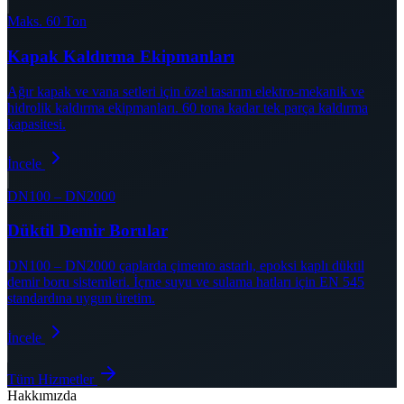
Maks. 60 Ton
Kapak Kaldırma Ekipmanları
Ağır kapak ve vana setleri için özel tasarım elektro-mekanik ve
hidrolik kaldırma ekipmanları. 60 tona kadar tek parça kaldırma
kapasitesi.
İncele
DN100 – DN2000
Düktil Demir Borular
DN100 – DN2000 çaplarda çimento astarlı, epoksi kaplı düktil
demir boru sistemleri. İçme suyu ve sulama hatları için EN 545
standardına uygun üretim.
İncele
Tüm Hizmetler
Hakkımızda