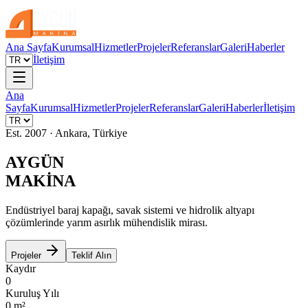
Ana Sayfa
Kurumsal
Hizmetler
Projeler
Referanslar
Galeri
Haberler
İletişim
Ana
Sayfa
Kurumsal
Hizmetler
Projeler
Referanslar
Galeri
Haberler
İletişim
Est. 2007 · Ankara, Türkiye
AYGÜN
MAKİNA
Endüstriyel baraj kapağı, savak sistemi ve hidrolik altyapı
çözümlerinde yarım asırlık mühendislik mirası.
Projeler
Teklif Alın
Kaydır
0
Kuruluş Yılı
0
m²