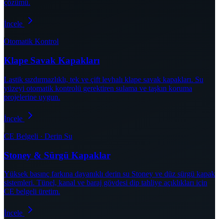
çözümü.
İncele
Otomatik Kontrol
Klape Savak Kapakları
Lastik sızdırmazlıklı, tek ve çift levhalı klape savak kapakları. Su
yüzeyi otomatik kontrolü gerektiren sulama ve taşkın koruma
projelerine uygun.
İncele
CE Belgeli · Derin Su
Stoney & Sürgü Kapaklar
Yüksek basınç farkına dayanıklı derin su Stoney ve düz sürgü kapak
sistemleri. Tünel, kanal ve baraj gövdesi dip tahliye açıklıkları için
CE belgeli üretim.
İncele