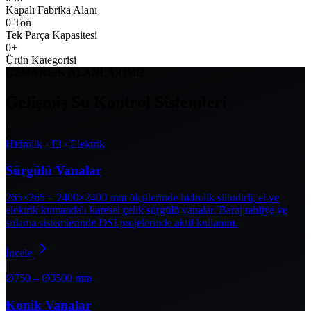
Kapalı Fabrika Alanı
0
Ton
Tek Parça Kapasitesi
0
+
Ürün Kategorisi
UZMANLIK ALANLARIMIZ
Gelişmiş Su Kontrol Sistemleri
Hidrolik · El · Elektrik
Sürgülü Vanalar
265×265 – 2400×2400 mm ölçülerinde hidrolik silindirli, el ve
elektrik kumandalı karesel çelik sürgülü vanalar. Baraj tahliye ve
sulama sistemlerinde DSİ projelerinde aktif kullanım.
İncele
Ø750 – Ø3500 mm
Konik Vanalar