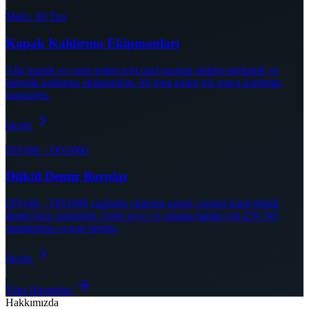
Maks. 60 Ton
Kapak Kaldırma Ekipmanları
Ağır kapak ve vana setleri için özel tasarım elektro-mekanik ve
hidrolik kaldırma ekipmanları. 60 tona kadar tek parça kaldırma
kapasitesi.
İncele
DN100 – DN2000
Düktil Demir Borular
DN100 – DN2000 çaplarda çimento astarlı, epoksi kaplı düktil
demir boru sistemleri. İçme suyu ve sulama hatları için EN 545
standardına uygun üretim.
İncele
Tüm Hizmetler
Hakkımızda