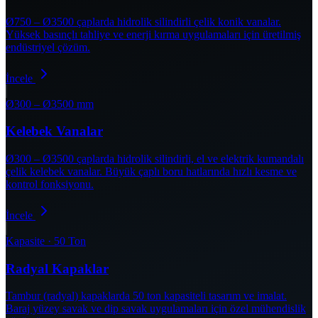
Ø750 – Ø3500 çaplarda hidrolik silindirli çelik konik vanalar.
Yüksek basınçlı tahliye ve enerji kırma uygulamaları için üretilmiş
endüstriyel çözüm.
İncele
Ø300 – Ø3500 mm
Kelebek Vanalar
Ø300 – Ø3500 çaplarda hidrolik silindirli, el ve elektrik kumandalı
çelik kelebek vanalar. Büyük çaplı boru hatlarında hızlı kesme ve
kontrol fonksiyonu.
İncele
Kapasite · 50 Ton
Radyal Kapaklar
Tambur (radyal) kapaklarda 50 ton kapasiteli tasarım ve imalat.
Baraj yüzey savak ve dip savak uygulamaları için özel mühendislik