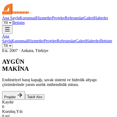
Ana Sayfa
Kurumsal
Hizmetler
Projeler
Referanslar
Galeri
Haberler
İletişim
Ana
Sayfa
Kurumsal
Hizmetler
Projeler
Referanslar
Galeri
Haberler
İletişim
Est. 2007 · Ankara, Türkiye
AYGÜN
MAKİNA
Endüstriyel baraj kapağı, savak sistemi ve hidrolik altyapı
çözümlerinde yarım asırlık mühendislik mirası.
Projeler
Teklif Alın
Kaydır
0
Kuruluş Yılı
0
m²