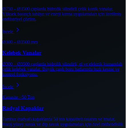
Ø750 – Ø3500 çaplarda hidrolik silindirli çelik konik vanalar.
Yüksek basınçlı tahliye ve enerji kırma uygulamaları için üretilmiş
endüstriyel çözüm.
İncele
Ø300 – Ø3500 mm
Kelebek Vanalar
Ø300 – Ø3500 çaplarda hidrolik silindirli, el ve elektrik kumandalı
çelik kelebek vanalar. Büyük çaplı boru hatlarında hızlı kesme ve
kontrol fonksiyonu.
İncele
Kapasite · 50 Ton
Radyal Kapaklar
Tambur (radyal) kapaklarda 50 ton kapasiteli tasarım ve imalat.
Baraj yüzey savak ve dip savak uygulamaları için özel mühendislik