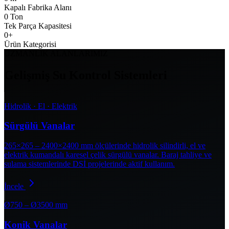
Kapalı Fabrika Alanı
0
Ton
Tek Parça Kapasitesi
0
+
Ürün Kategorisi
UZMANLIK ALANLARIMIZ
Gelişmiş Su Kontrol Sistemleri
Hidrolik · El · Elektrik
Sürgülü Vanalar
265×265 – 2400×2400 mm ölçülerinde hidrolik silindirli, el ve
elektrik kumandalı karesel çelik sürgülü vanalar. Baraj tahliye ve
sulama sistemlerinde DSİ projelerinde aktif kullanım.
İncele
Ø750 – Ø3500 mm
Konik Vanalar