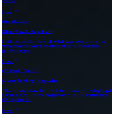
çözümü.
İncele
Otomatik Kontrol
Klape Savak Kapakları
Lastik sızdırmazlıklı, tek ve çift levhalı klape savak kapakları. Su
yüzeyi otomatik kontrolü gerektiren sulama ve taşkın koruma
projelerine uygun.
İncele
CE Belgeli · Derin Su
Stoney & Sürgü Kapaklar
Yüksek basınç farkına dayanıklı derin su Stoney ve düz sürgü kapak
sistemleri. Tünel, kanal ve baraj gövdesi dip tahliye açıklıkları için
CE belgeli üretim.
İncele