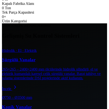
Kapalı Fabrika Alanı
0
Ton
Tek Parça Kapasitesi
0
+
Ürün Kategorisi
UZMANLIK ALANLARIMIZ
Gelişmiş Su Kontrol Sistemleri
Hidrolik · El · Elektrik
Sürgülü Vanalar
265×265 – 2400×2400 mm ölçülerinde hidrolik silindirli, el ve
elektrik kumandalı karesel çelik sürgülü vanalar. Baraj tahliye ve
sulama sistemlerinde DSİ projelerinde aktif kullanım.
İncele
Ø750 – Ø3500 mm
Konik Vanalar