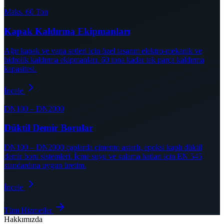
Maks. 60 Ton
Kapak Kaldırma Ekipmanları
Ağır kapak ve vana setleri için özel tasarım elektro-mekanik ve
hidrolik kaldırma ekipmanları. 60 tona kadar tek parça kaldırma
kapasitesi.
İncele
DN100 – DN2000
Düktil Demir Borular
DN100 – DN2000 çaplarda çimento astarlı, epoksi kaplı düktil
demir boru sistemleri. İçme suyu ve sulama hatları için EN 545
standardına uygun üretim.
İncele
Tüm Hizmetler
Hakkımızda