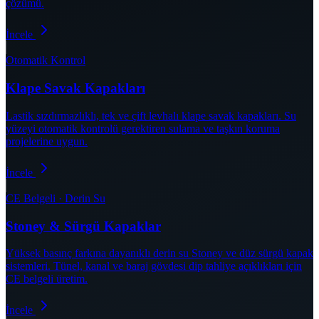
çözümü.
İncele
Otomatik Kontrol
Klape Savak Kapakları
Lastik sızdırmazlıklı, tek ve çift levhalı klape savak kapakları. Su
yüzeyi otomatik kontrolü gerektiren sulama ve taşkın koruma
projelerine uygun.
İncele
CE Belgeli · Derin Su
Stoney & Sürgü Kapaklar
Yüksek basınç farkına dayanıklı derin su Stoney ve düz sürgü kapak
sistemleri. Tünel, kanal ve baraj gövdesi dip tahliye açıklıkları için
CE belgeli üretim.
İncele