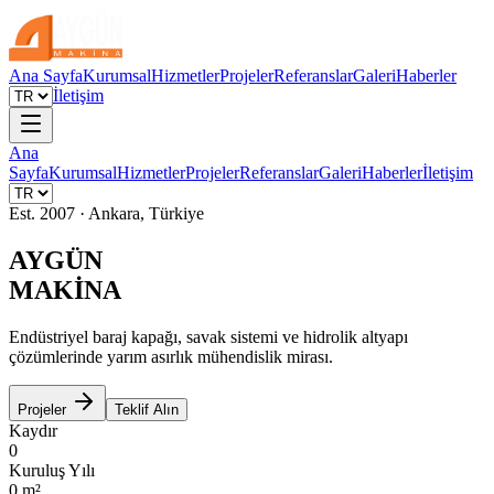
Ana Sayfa
Kurumsal
Hizmetler
Projeler
Referanslar
Galeri
Haberler
İletişim
Ana
Sayfa
Kurumsal
Hizmetler
Projeler
Referanslar
Galeri
Haberler
İletişim
Est. 2007 · Ankara, Türkiye
AYGÜN
MAKİNA
Endüstriyel baraj kapağı, savak sistemi ve hidrolik altyapı
çözümlerinde yarım asırlık mühendislik mirası.
Projeler
Teklif Alın
Kaydır
0
Kuruluş Yılı
0
m²