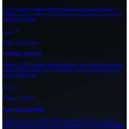
Ø750 – Ø3500 çaplarda hidrolik silindirli çelik konik vanalar.
Yüksek basınçlı tahliye ve enerji kırma uygulamaları için üretilmiş
endüstriyel çözüm.
İncele
Ø300 – Ø3500 mm
Kelebek Vanalar
Ø300 – Ø3500 çaplarda hidrolik silindirli, el ve elektrik kumandalı
çelik kelebek vanalar. Büyük çaplı boru hatlarında hızlı kesme ve
kontrol fonksiyonu.
İncele
Kapasite · 50 Ton
Radyal Kapaklar
Tambur (radyal) kapaklarda 50 ton kapasiteli tasarım ve imalat.
Baraj yüzey savak ve dip savak uygulamaları için özel mühendislik