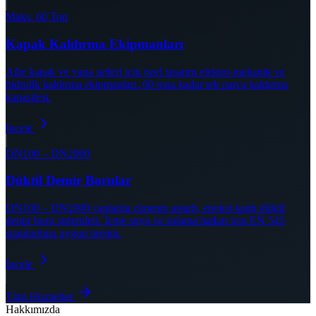
Maks. 60 Ton
Kapak Kaldırma Ekipmanları
Ağır kapak ve vana setleri için özel tasarım elektro-mekanik ve
hidrolik kaldırma ekipmanları. 60 tona kadar tek parça kaldırma
kapasitesi.
İncele
DN100 – DN2000
Düktil Demir Borular
DN100 – DN2000 çaplarda çimento astarlı, epoksi kaplı düktil
demir boru sistemleri. İçme suyu ve sulama hatları için EN 545
standardına uygun üretim.
İncele
Tüm Hizmetler
Hakkımızda