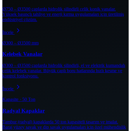
Ø750 – Ø3500 çaplarda hidrolik silindirli çelik konik vanalar.
Yüksek basınçlı tahliye ve enerji kırma uygulamaları için üretilmiş
endüstriyel çözüm.
İncele
Ø300 – Ø3500 mm
Kelebek Vanalar
Ø300 – Ø3500 çaplarda hidrolik silindirli, el ve elektrik kumandalı
çelik kelebek vanalar. Büyük çaplı boru hatlarında hızlı kesme ve
kontrol fonksiyonu.
İncele
Kapasite · 50 Ton
Radyal Kapaklar
Tambur (radyal) kapaklarda 50 ton kapasiteli tasarım ve imalat.
Baraj yüzey savak ve dip savak uygulamaları için özel mühendislik