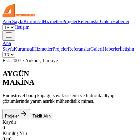
Ana Sayfa
Kurumsal
Hizmetler
Projeler
Referanslar
Galeri
Haberler
İletişim
Ana
Sayfa
Kurumsal
Hizmetler
Projeler
Referanslar
Galeri
Haberler
İletişim
Est. 2007 · Ankara, Türkiye
AYGÜN
MAKİNA
Endüstriyel baraj kapağı, savak sistemi ve hidrolik altyapı
çözümlerinde yarım asırlık mühendislik mirası.
Projeler
Teklif Alın
Kaydır
0
Kuruluş Yılı
0
m²