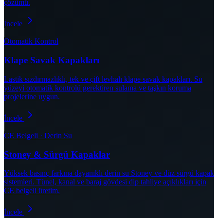
çözümü.
İncele
Otomatik Kontrol
Klape Savak Kapakları
Lastik sızdırmazlıklı, tek ve çift levhalı klape savak kapakları. Su
yüzeyi otomatik kontrolü gerektiren sulama ve taşkın koruma
projelerine uygun.
İncele
CE Belgeli · Derin Su
Stoney & Sürgü Kapaklar
Yüksek basınç farkına dayanıklı derin su Stoney ve düz sürgü kapak
sistemleri. Tünel, kanal ve baraj gövdesi dip tahliye açıklıkları için
CE belgeli üretim.
İncele