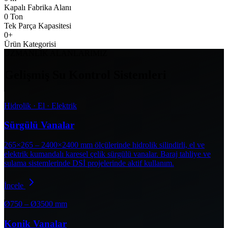
Kapalı Fabrika Alanı
0
Ton
Tek Parça Kapasitesi
0
+
Ürün Kategorisi
UZMANLIK ALANLARIMIZ
Gelişmiş Su Kontrol Sistemleri
Hidrolik · El · Elektrik
Sürgülü Vanalar
265×265 – 2400×2400 mm ölçülerinde hidrolik silindirli, el ve
elektrik kumandalı karesel çelik sürgülü vanalar. Baraj tahliye ve
sulama sistemlerinde DSİ projelerinde aktif kullanım.
İncele
Ø750 – Ø3500 mm
Konik Vanalar