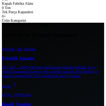
Kapalı Fabrika Alanı
0
Ton
Tek Parça Kapasitesi
0
+
Ürün Kategorisi
UZMANLIK ALANLARIMIZ
Gelişmiş Su Kontrol Sistemleri
Hidrolik · El · Elektrik
Sürgülü Vanalar
265×265 – 2400×2400 mm ölçülerinde hidrolik silindirli, el ve
elektrik kumandalı karesel çelik sürgülü vanalar. Baraj tahliye ve
sulama sistemlerinde DSİ projelerinde aktif kullanım.
İncele
Ø750 – Ø3500 mm
Konik Vanalar