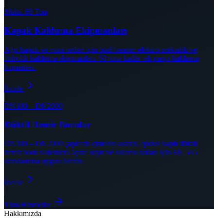
Maks. 60 Ton
Kapak Kaldırma Ekipmanları
Ağır kapak ve vana setleri için özel tasarım elektro-mekanik ve
hidrolik kaldırma ekipmanları. 60 tona kadar tek parça kaldırma
kapasitesi.
İncele
DN100 – DN2000
Düktil Demir Borular
DN100 – DN2000 çaplarda çimento astarlı, epoksi kaplı düktil
demir boru sistemleri. İçme suyu ve sulama hatları için EN 545
standardına uygun üretim.
İncele
Tüm Hizmetler
Hakkımızda