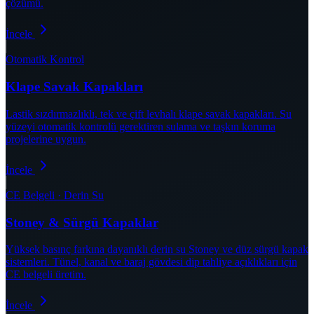
çözümü.
İncele
Otomatik Kontrol
Klape Savak Kapakları
Lastik sızdırmazlıklı, tek ve çift levhalı klape savak kapakları. Su
yüzeyi otomatik kontrolü gerektiren sulama ve taşkın koruma
projelerine uygun.
İncele
CE Belgeli · Derin Su
Stoney & Sürgü Kapaklar
Yüksek basınç farkına dayanıklı derin su Stoney ve düz sürgü kapak
sistemleri. Tünel, kanal ve baraj gövdesi dip tahliye açıklıkları için
CE belgeli üretim.
İncele