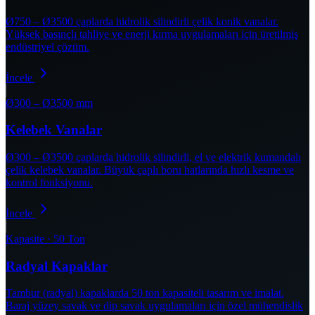
Ø750 – Ø3500 çaplarda hidrolik silindirli çelik konik vanalar.
Yüksek basınçlı tahliye ve enerji kırma uygulamaları için üretilmiş
endüstriyel çözüm.
İncele
Ø300 – Ø3500 mm
Kelebek Vanalar
Ø300 – Ø3500 çaplarda hidrolik silindirli, el ve elektrik kumandalı
çelik kelebek vanalar. Büyük çaplı boru hatlarında hızlı kesme ve
kontrol fonksiyonu.
İncele
Kapasite · 50 Ton
Radyal Kapaklar
Tambur (radyal) kapaklarda 50 ton kapasiteli tasarım ve imalat.
Baraj yüzey savak ve dip savak uygulamaları için özel mühendislik