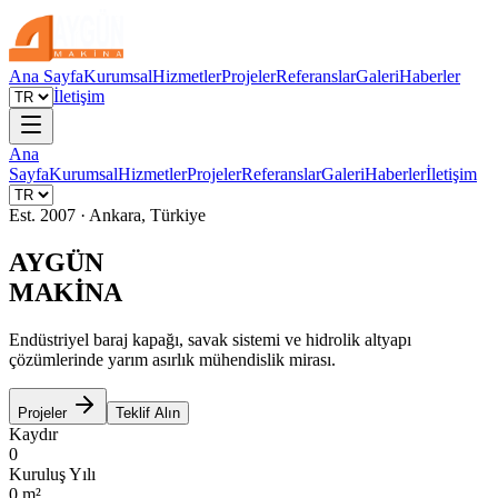
Ana Sayfa
Kurumsal
Hizmetler
Projeler
Referanslar
Galeri
Haberler
İletişim
Ana
Sayfa
Kurumsal
Hizmetler
Projeler
Referanslar
Galeri
Haberler
İletişim
Est. 2007 · Ankara, Türkiye
AYGÜN
MAKİNA
Endüstriyel baraj kapağı, savak sistemi ve hidrolik altyapı
çözümlerinde yarım asırlık mühendislik mirası.
Projeler
Teklif Alın
Kaydır
0
Kuruluş Yılı
0
m²