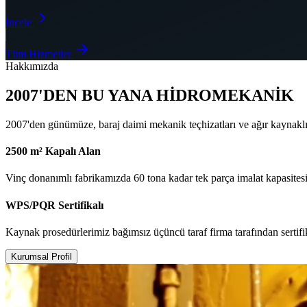
İncele
Tüm Hizmetler
Hakkımızda
2007'DEN BU YANA HİDROMEKANİK
2007'den günümüze, baraj daimi mekanik teçhizatları ve ağır kaynakl
2500 m² Kapalı Alan
Vinç donanımlı fabrikamızda 60 tona kadar tek parça imalat kapasitesi
WPS/PQR Sertifikalı
Kaynak prosedürlerimiz bağımsız üçüncü taraf firma tarafından sertifi
Kurumsal Profil