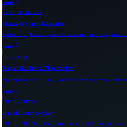
İncele
CE Belgeli · Derin Su
Stoney & Sürgü Kapaklar
Yüksek basınç farkına dayanıklı derin su Stoney ve düz sürgü kapak sis
İncele
Maks. 60 Ton
Kapak Kaldırma Ekipmanları
Ağır kapak ve vana setleri için özel tasarım elektro-mekanik ve hidrol
İncele
DN100 – DN2000
Düktil Demir Borular
DN100 – DN2000 çaplarda çimento astarlı, epoksi kaplı düktil demir b