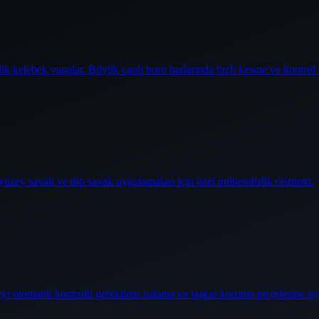
elik kelebek vanalar. Büyük çaplı boru hatlarında hızlı kesme ve kontrol
j yüzey savak ve dip savak uygulamaları için özel mühendislik çözümü.
üzeyi otomatik kontrolü gerektiren sulama ve taşkın koruma projelerine u