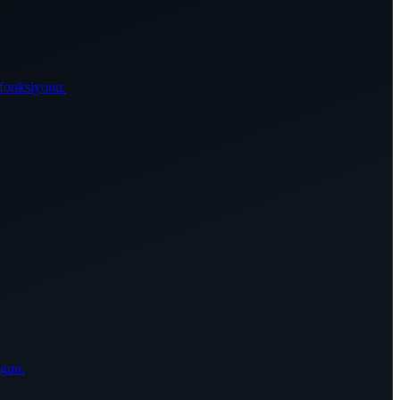
 fonksiyonu.
ygun.