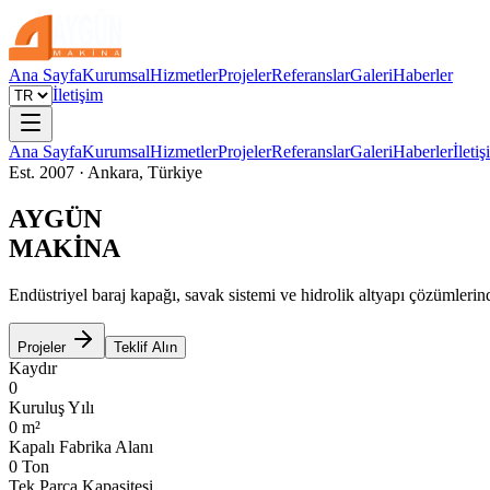
Ana Sayfa
Kurumsal
Hizmetler
Projeler
Referanslar
Galeri
Haberler
İletişim
Ana Sayfa
Kurumsal
Hizmetler
Projeler
Referanslar
Galeri
Haberler
İleti
Est. 2007 · Ankara, Türkiye
AYGÜN
MAKİNA
Endüstriyel baraj kapağı, savak sistemi ve hidrolik altyapı çözümlerin
Projeler
Teklif Alın
Kaydır
0
Kuruluş Yılı
0
m²
Kapalı Fabrika Alanı
0
Ton
Tek Parça Kapasitesi