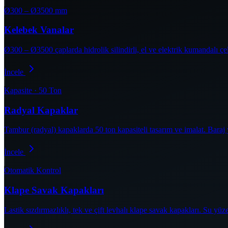
Ø300 – Ø3500 mm
Kelebek Vanalar
Ø300 – Ø3500 çaplarda hidrolik silindirli, el ve elektrik kumandalı ç
İncele
Kapasite · 50 Ton
Radyal Kapaklar
Tambur (radyal) kapaklarda 50 ton kapasiteli tasarım ve imalat. Bara
İncele
Otomatik Kontrol
Klape Savak Kapakları
Lastik sızdırmazlıklı, tek ve çift levhalı klape savak kapakları. Su y