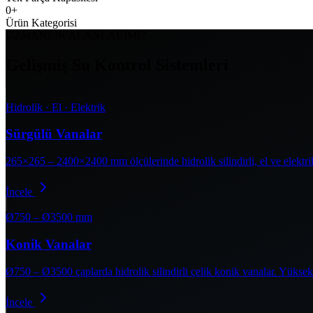
0
+
Ürün Kategorisi
UZMANLIK ALANLARIMIZ
Gelişmiş Su Kontrol Sistemleri
Hidrolik · El · Elektrik
Sürgülü Vanalar
265×265 – 2400×2400 mm ölçülerinde hidrolik silindirli, el ve elektrik
İncele
Ø750 – Ø3500 mm
Konik Vanalar
Ø750 – Ø3500 çaplarda hidrolik silindirli çelik konik vanalar. Yüksek 
İncele