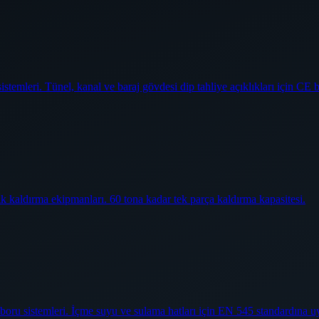
temleri. Tünel, kanal ve baraj gövdesi dip tahliye açıklıkları için CE b
ik kaldırma ekipmanları. 60 tona kadar tek parça kaldırma kapasitesi.
oru sistemleri. İçme suyu ve sulama hatları için EN 545 standardına u