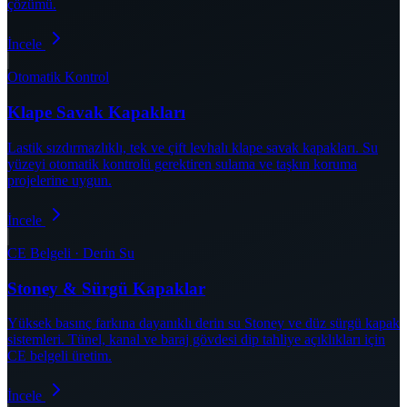
çözümü.
İncele
Otomatik Kontrol
Klape Savak Kapakları
Lastik sızdırmazlıklı, tek ve çift levhalı klape savak kapakları. Su
yüzeyi otomatik kontrolü gerektiren sulama ve taşkın koruma
projelerine uygun.
İncele
CE Belgeli · Derin Su
Stoney & Sürgü Kapaklar
Yüksek basınç farkına dayanıklı derin su Stoney ve düz sürgü kapak
sistemleri. Tünel, kanal ve baraj gövdesi dip tahliye açıklıkları için
CE belgeli üretim.
İncele