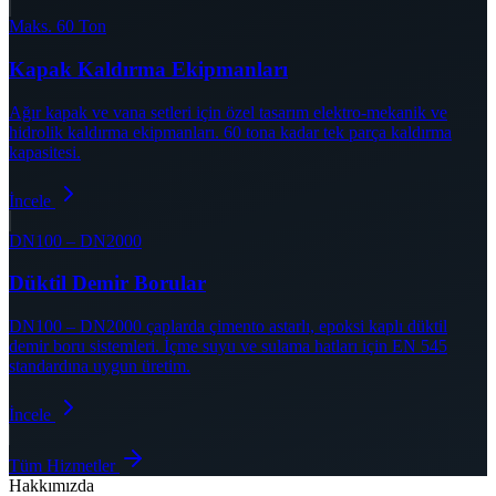
Maks. 60 Ton
Kapak Kaldırma Ekipmanları
Ağır kapak ve vana setleri için özel tasarım elektro-mekanik ve
hidrolik kaldırma ekipmanları. 60 tona kadar tek parça kaldırma
kapasitesi.
İncele
DN100 – DN2000
Düktil Demir Borular
DN100 – DN2000 çaplarda çimento astarlı, epoksi kaplı düktil
demir boru sistemleri. İçme suyu ve sulama hatları için EN 545
standardına uygun üretim.
İncele
Tüm Hizmetler
Hakkımızda