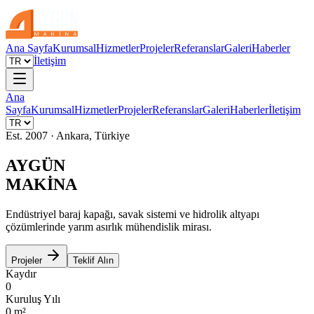
Ana Sayfa
Kurumsal
Hizmetler
Projeler
Referanslar
Galeri
Haberler
İletişim
Ana
Sayfa
Kurumsal
Hizmetler
Projeler
Referanslar
Galeri
Haberler
İletişim
Est. 2007 · Ankara, Türkiye
AYGÜN
MAKİNA
Endüstriyel baraj kapağı, savak sistemi ve hidrolik altyapı
çözümlerinde yarım asırlık mühendislik mirası.
Projeler
Teklif Alın
Kaydır
0
Kuruluş Yılı
0
m²