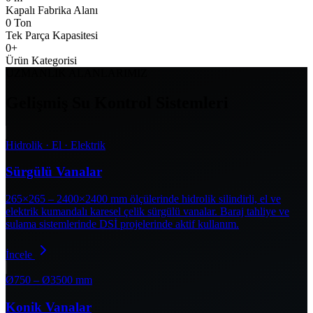
Kapalı Fabrika Alanı
0
Ton
Tek Parça Kapasitesi
0
+
Ürün Kategorisi
UZMANLIK ALANLARIMIZ
Gelişmiş Su Kontrol Sistemleri
Hidrolik · El · Elektrik
Sürgülü Vanalar
265×265 – 2400×2400 mm ölçülerinde hidrolik silindirli, el ve
elektrik kumandalı karesel çelik sürgülü vanalar. Baraj tahliye ve
sulama sistemlerinde DSİ projelerinde aktif kullanım.
İncele
Ø750 – Ø3500 mm
Konik Vanalar