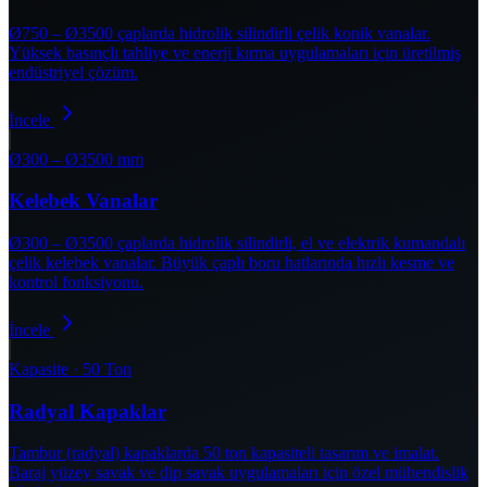
Ø750 – Ø3500 çaplarda hidrolik silindirli çelik konik vanalar.
Yüksek basınçlı tahliye ve enerji kırma uygulamaları için üretilmiş
endüstriyel çözüm.
İncele
Ø300 – Ø3500 mm
Kelebek Vanalar
Ø300 – Ø3500 çaplarda hidrolik silindirli, el ve elektrik kumandalı
çelik kelebek vanalar. Büyük çaplı boru hatlarında hızlı kesme ve
kontrol fonksiyonu.
İncele
Kapasite · 50 Ton
Radyal Kapaklar
Tambur (radyal) kapaklarda 50 ton kapasiteli tasarım ve imalat.
Baraj yüzey savak ve dip savak uygulamaları için özel mühendislik