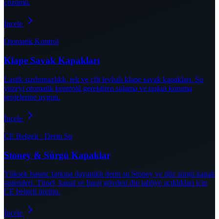
çözümü.
İncele
Otomatik Kontrol
Klape Savak Kapakları
Lastik sızdırmazlıklı, tek ve çift levhalı klape savak kapakları. Su
yüzeyi otomatik kontrolü gerektiren sulama ve taşkın koruma
projelerine uygun.
İncele
CE Belgeli · Derin Su
Stoney & Sürgü Kapaklar
Yüksek basınç farkına dayanıklı derin su Stoney ve düz sürgü kapak
sistemleri. Tünel, kanal ve baraj gövdesi dip tahliye açıklıkları için
CE belgeli üretim.
İncele