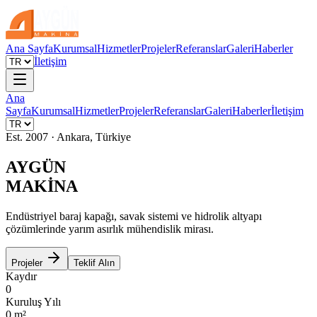
Ana Sayfa
Kurumsal
Hizmetler
Projeler
Referanslar
Galeri
Haberler
İletişim
Ana
Sayfa
Kurumsal
Hizmetler
Projeler
Referanslar
Galeri
Haberler
İletişim
Est. 2007 · Ankara, Türkiye
AYGÜN
MAKİNA
Endüstriyel baraj kapağı, savak sistemi ve hidrolik altyapı
çözümlerinde yarım asırlık mühendislik mirası.
Projeler
Teklif Alın
Kaydır
0
Kuruluş Yılı
0
m²