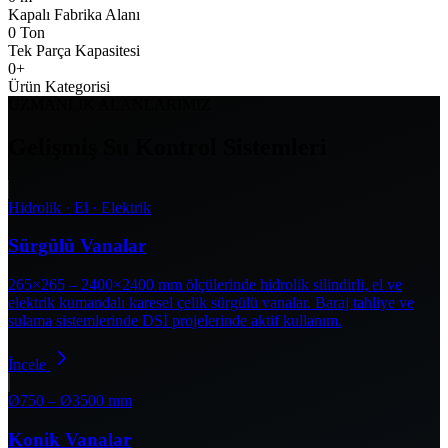
Kapalı Fabrika Alanı
0
Ton
Tek Parça Kapasitesi
0
+
Ürün Kategorisi
UZMANLIK ALANLARIMIZ
Gelişmiş Su Kontrol Sistemleri
Hidrolik · El · Elektrik
Sürgülü Vanalar
265×265 – 2400×2400 mm ölçülerinde hidrolik silindirli, el ve
elektrik kumandalı karesel çelik sürgülü vanalar. Baraj tahliye ve
sulama sistemlerinde DSİ projelerinde aktif kullanım.
İncele
Ø750 – Ø3500 mm
Konik Vanalar