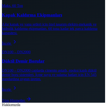
Maks. 60 Ton
Kapak Kaldırma Ekipmanları
Ağır kapak ve vana setleri için özel tasarım elektro-mekanik ve
hidrolik kaldırma ekipmanları. 60 tona kadar tek parça kaldırma
kapasitesi.
İncele
DN100 – DN2000
Düktil Demir Borular
DN100 – DN2000 çaplarda çimento astarlı, epoksi kaplı düktil
demir boru sistemleri. İçme suyu ve sulama hatları için EN 545
standardına uygun üretim.
İncele
Tüm Hizmetler
Hakkımızda