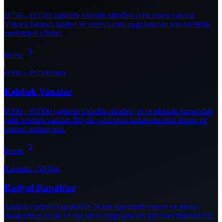
Ø750 – Ø3500 çaplarda hidrolik silindirli çelik konik vanalar.
Yüksek basınçlı tahliye ve enerji kırma uygulamaları için üretilmiş
endüstriyel çözüm.
İncele
Ø300 – Ø3500 mm
Kelebek Vanalar
Ø300 – Ø3500 çaplarda hidrolik silindirli, el ve elektrik kumandalı
çelik kelebek vanalar. Büyük çaplı boru hatlarında hızlı kesme ve
kontrol fonksiyonu.
İncele
Kapasite · 50 Ton
Radyal Kapaklar
Tambur (radyal) kapaklarda 50 ton kapasiteli tasarım ve imalat.
Baraj yüzey savak ve dip savak uygulamaları için özel mühendislik