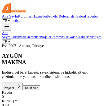
Ana Sayfa
Kurumsal
Hizmetler
Projeler
Referanslar
Galeri
Haberler
İletişim
Ana
Sayfa
Kurumsal
Hizmetler
Projeler
Referanslar
Galeri
Haberler
İletişim
Est. 2007 · Ankara, Türkiye
AYGÜN
MAKİNA
Endüstriyel baraj kapağı, savak sistemi ve hidrolik altyapı
çözümlerinde yarım asırlık mühendislik mirası.
Projeler
Teklif Alın
Kaydır
0
Kuruluş Yılı
0
m²