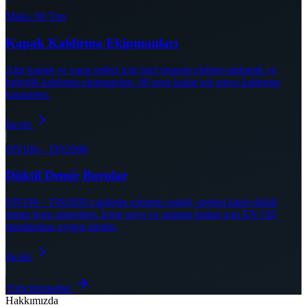
Maks. 60 Ton
Kapak Kaldırma Ekipmanları
Ağır kapak ve vana setleri için özel tasarım elektro-mekanik ve
hidrolik kaldırma ekipmanları. 60 tona kadar tek parça kaldırma
kapasitesi.
İncele
DN100 – DN2000
Düktil Demir Borular
DN100 – DN2000 çaplarda çimento astarlı, epoksi kaplı düktil
demir boru sistemleri. İçme suyu ve sulama hatları için EN 545
standardına uygun üretim.
İncele
Tüm Hizmetler
Hakkımızda