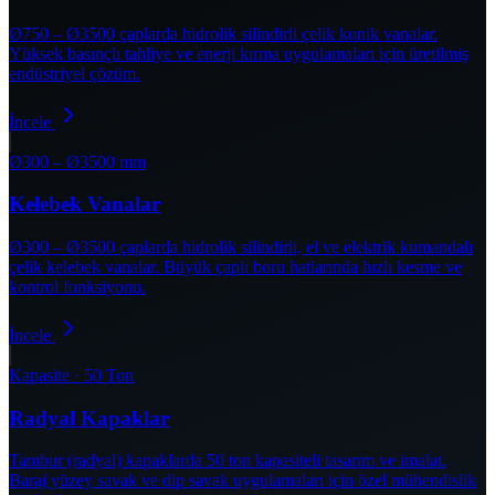
Ø750 – Ø3500 çaplarda hidrolik silindirli çelik konik vanalar.
Yüksek basınçlı tahliye ve enerji kırma uygulamaları için üretilmiş
endüstriyel çözüm.
İncele
Ø300 – Ø3500 mm
Kelebek Vanalar
Ø300 – Ø3500 çaplarda hidrolik silindirli, el ve elektrik kumandalı
çelik kelebek vanalar. Büyük çaplı boru hatlarında hızlı kesme ve
kontrol fonksiyonu.
İncele
Kapasite · 50 Ton
Radyal Kapaklar
Tambur (radyal) kapaklarda 50 ton kapasiteli tasarım ve imalat.
Baraj yüzey savak ve dip savak uygulamaları için özel mühendislik