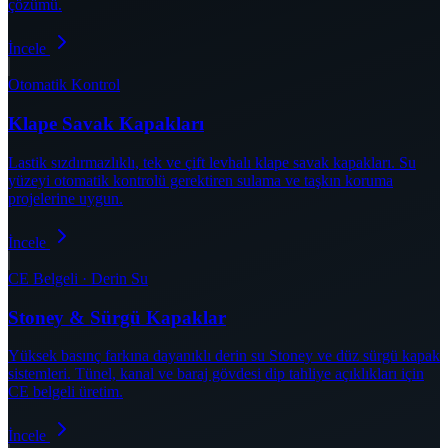
çözümü.
İncele
Otomatik Kontrol
Klape Savak Kapakları
Lastik sızdırmazlıklı, tek ve çift levhalı klape savak kapakları. Su
yüzeyi otomatik kontrolü gerektiren sulama ve taşkın koruma
projelerine uygun.
İncele
CE Belgeli · Derin Su
Stoney & Sürgü Kapaklar
Yüksek basınç farkına dayanıklı derin su Stoney ve düz sürgü kapak
sistemleri. Tünel, kanal ve baraj gövdesi dip tahliye açıklıkları için
CE belgeli üretim.
İncele