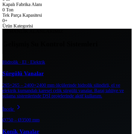
Kapalı Fabrika Alanı
0
Ton
Tek Parça Kapasitesi
0
+
Ürün Kategorisi
UZMANLIK ALANLARIMIZ
Gelişmiş Su Kontrol Sistemleri
Hidrolik · El · Elektrik
Sürgülü Vanalar
265×265 – 2400×2400 mm ölçülerinde hidrolik silindirli, el ve
elektrik kumandalı karesel çelik sürgülü vanalar. Baraj tahliye ve
sulama sistemlerinde DSİ projelerinde aktif kullanım.
İncele
Ø750 – Ø3500 mm
Konik Vanalar