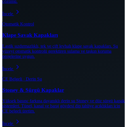
çözümü.
İncele
Otomatik Kontrol
Klape Savak Kapakları
Lastik sızdırmazlıklı, tek ve çift levhalı klape savak kapakları. Su
yüzeyi otomatik kontrolü gerektiren sulama ve taşkın koruma
projelerine uygun.
İncele
CE Belgeli · Derin Su
Stoney & Sürgü Kapaklar
Yüksek basınç farkına dayanıklı derin su Stoney ve düz sürgü kapak
sistemleri. Tünel, kanal ve baraj gövdesi dip tahliye açıklıkları için
CE belgeli üretim.
İncele