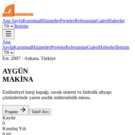
Ana Sayfa
Kurumsal
Hizmetler
Projeler
Referanslar
Galeri
Haberler
İletişim
Ana
Sayfa
Kurumsal
Hizmetler
Projeler
Referanslar
Galeri
Haberler
İletişim
Est. 2007 · Ankara, Türkiye
AYGÜN
MAKİNA
Endüstriyel baraj kapağı, savak sistemi ve hidrolik altyapı
çözümlerinde yarım asırlık mühendislik mirası.
Projeler
Teklif Alın
Kaydır
0
Kuruluş Yılı
0
m²