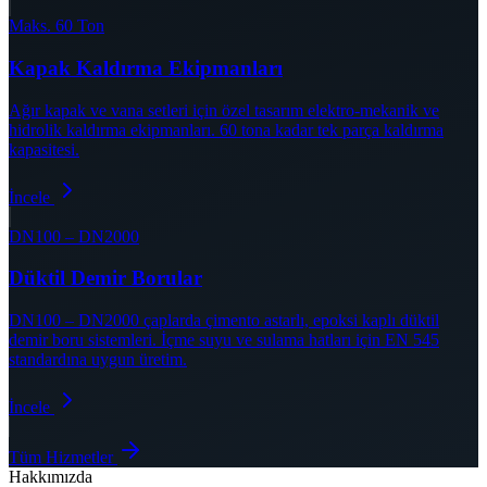
Maks. 60 Ton
Kapak Kaldırma Ekipmanları
Ağır kapak ve vana setleri için özel tasarım elektro-mekanik ve
hidrolik kaldırma ekipmanları. 60 tona kadar tek parça kaldırma
kapasitesi.
İncele
DN100 – DN2000
Düktil Demir Borular
DN100 – DN2000 çaplarda çimento astarlı, epoksi kaplı düktil
demir boru sistemleri. İçme suyu ve sulama hatları için EN 545
standardına uygun üretim.
İncele
Tüm Hizmetler
Hakkımızda