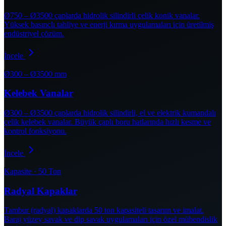
Ø750 – Ø3500 çaplarda hidrolik silindirli çelik konik vanalar.
Yüksek basınçlı tahliye ve enerji kırma uygulamaları için üretilmiş
endüstriyel çözüm.
İncele
Ø300 – Ø3500 mm
Kelebek Vanalar
Ø300 – Ø3500 çaplarda hidrolik silindirli, el ve elektrik kumandalı
çelik kelebek vanalar. Büyük çaplı boru hatlarında hızlı kesme ve
kontrol fonksiyonu.
İncele
Kapasite · 50 Ton
Radyal Kapaklar
Tambur (radyal) kapaklarda 50 ton kapasiteli tasarım ve imalat.
Baraj yüzey savak ve dip savak uygulamaları için özel mühendislik