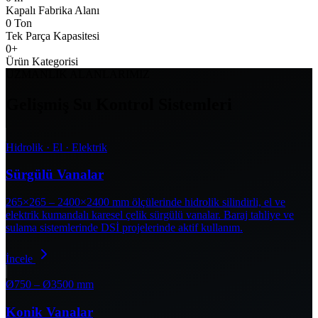
Kapalı Fabrika Alanı
0
Ton
Tek Parça Kapasitesi
0
+
Ürün Kategorisi
UZMANLIK ALANLARIMIZ
Gelişmiş Su Kontrol Sistemleri
Hidrolik · El · Elektrik
Sürgülü Vanalar
265×265 – 2400×2400 mm ölçülerinde hidrolik silindirli, el ve
elektrik kumandalı karesel çelik sürgülü vanalar. Baraj tahliye ve
sulama sistemlerinde DSİ projelerinde aktif kullanım.
İncele
Ø750 – Ø3500 mm
Konik Vanalar