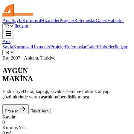
Ana Sayfa
Kurumsal
Hizmetler
Projeler
Referanslar
Galeri
Haberler
İletişim
Ana
Sayfa
Kurumsal
Hizmetler
Projeler
Referanslar
Galeri
Haberler
İletişim
Est. 2007 · Ankara, Türkiye
AYGÜN
MAKİNA
Endüstriyel baraj kapağı, savak sistemi ve hidrolik altyapı
çözümlerinde yarım asırlık mühendislik mirası.
Projeler
Teklif Alın
Kaydır
0
Kuruluş Yılı
0
m²