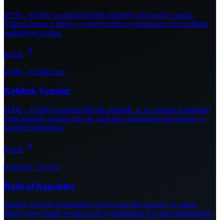
Ø750 – Ø3500 çaplarda hidrolik silindirli çelik konik vanalar.
Yüksek basınçlı tahliye ve enerji kırma uygulamaları için üretilmiş
endüstriyel çözüm.
İncele
Ø300 – Ø3500 mm
Kelebek Vanalar
Ø300 – Ø3500 çaplarda hidrolik silindirli, el ve elektrik kumandalı
çelik kelebek vanalar. Büyük çaplı boru hatlarında hızlı kesme ve
kontrol fonksiyonu.
İncele
Kapasite · 50 Ton
Radyal Kapaklar
Tambur (radyal) kapaklarda 50 ton kapasiteli tasarım ve imalat.
Baraj yüzey savak ve dip savak uygulamaları için özel mühendislik