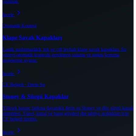
çözümü.
İncele
Otomatik Kontrol
Klape Savak Kapakları
Lastik sızdırmazlıklı, tek ve çift levhalı klape savak kapakları. Su
yüzeyi otomatik kontrolü gerektiren sulama ve taşkın koruma
projelerine uygun.
İncele
CE Belgeli · Derin Su
Stoney & Sürgü Kapaklar
Yüksek basınç farkına dayanıklı derin su Stoney ve düz sürgü kapak
sistemleri. Tünel, kanal ve baraj gövdesi dip tahliye açıklıkları için
CE belgeli üretim.
İncele