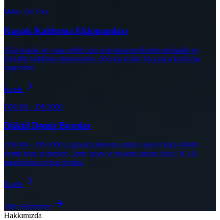
Maks. 60 Ton
Kapak Kaldırma Ekipmanları
Ağır kapak ve vana setleri için özel tasarım elektro-mekanik ve
hidrolik kaldırma ekipmanları. 60 tona kadar tek parça kaldırma
kapasitesi.
İncele
DN100 – DN2000
Düktil Demir Borular
DN100 – DN2000 çaplarda çimento astarlı, epoksi kaplı düktil
demir boru sistemleri. İçme suyu ve sulama hatları için EN 545
standardına uygun üretim.
İncele
Tüm Hizmetler
Hakkımızda