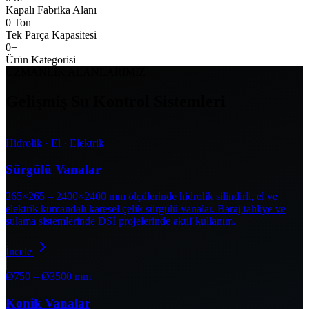
Kapalı Fabrika Alanı
0
Ton
Tek Parça Kapasitesi
0
+
Ürün Kategorisi
UZMANLIK ALANLARIMIZ
Gelişmiş Su Kontrol Sistemleri
Hidrolik · El · Elektrik
Sürgülü Vanalar
265×265 – 2400×2400 mm ölçülerinde hidrolik silindirli, el ve
elektrik kumandalı karesel çelik sürgülü vanalar. Baraj tahliye ve
sulama sistemlerinde DSİ projelerinde aktif kullanım.
İncele
Ø750 – Ø3500 mm
Konik Vanalar