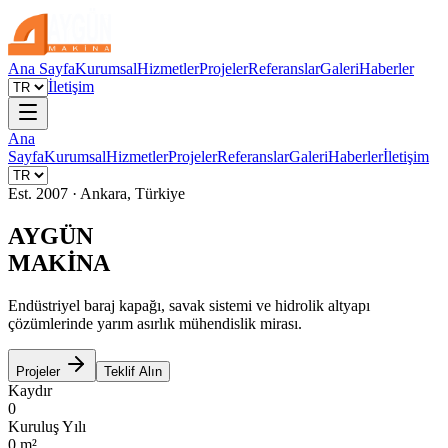
Ana Sayfa
Kurumsal
Hizmetler
Projeler
Referanslar
Galeri
Haberler
İletişim
Ana
Sayfa
Kurumsal
Hizmetler
Projeler
Referanslar
Galeri
Haberler
İletişim
Est. 2007 · Ankara, Türkiye
AYGÜN
MAKİNA
Endüstriyel baraj kapağı, savak sistemi ve hidrolik altyapı
çözümlerinde yarım asırlık mühendislik mirası.
Projeler
Teklif Alın
Kaydır
0
Kuruluş Yılı
0
m²