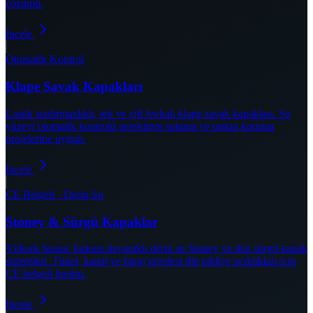
çözümü.
İncele
Otomatik Kontrol
Klape Savak Kapakları
Lastik sızdırmazlıklı, tek ve çift levhalı klape savak kapakları. Su
yüzeyi otomatik kontrolü gerektiren sulama ve taşkın koruma
projelerine uygun.
İncele
CE Belgeli · Derin Su
Stoney & Sürgü Kapaklar
Yüksek basınç farkına dayanıklı derin su Stoney ve düz sürgü kapak
sistemleri. Tünel, kanal ve baraj gövdesi dip tahliye açıklıkları için
CE belgeli üretim.
İncele