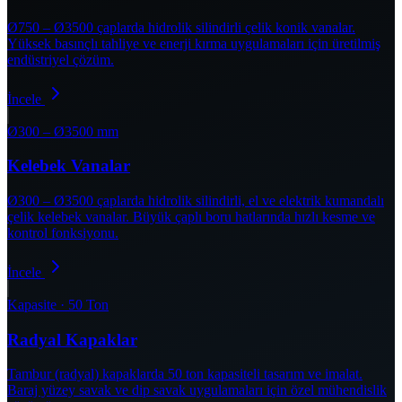
Ø750 – Ø3500 çaplarda hidrolik silindirli çelik konik vanalar.
Yüksek basınçlı tahliye ve enerji kırma uygulamaları için üretilmiş
endüstriyel çözüm.
İncele
Ø300 – Ø3500 mm
Kelebek Vanalar
Ø300 – Ø3500 çaplarda hidrolik silindirli, el ve elektrik kumandalı
çelik kelebek vanalar. Büyük çaplı boru hatlarında hızlı kesme ve
kontrol fonksiyonu.
İncele
Kapasite · 50 Ton
Radyal Kapaklar
Tambur (radyal) kapaklarda 50 ton kapasiteli tasarım ve imalat.
Baraj yüzey savak ve dip savak uygulamaları için özel mühendislik