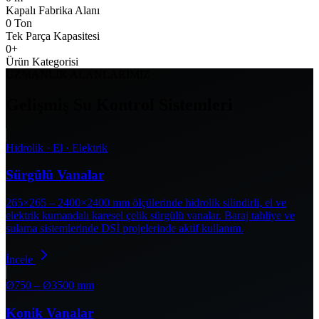
Kapalı Fabrika Alanı
0
Ton
Tek Parça Kapasitesi
0
+
Ürün Kategorisi
UZMANLIK ALANLARIMIZ
Gelişmiş Su Kontrol Sistemleri
Hidrolik · El · Elektrik
Sürgülü Vanalar
265×265 – 2400×2400 mm ölçülerinde hidrolik silindirli, el ve
elektrik kumandalı karesel çelik sürgülü vanalar. Baraj tahliye ve
sulama sistemlerinde DSİ projelerinde aktif kullanım.
İncele
Ø750 – Ø3500 mm
Konik Vanalar