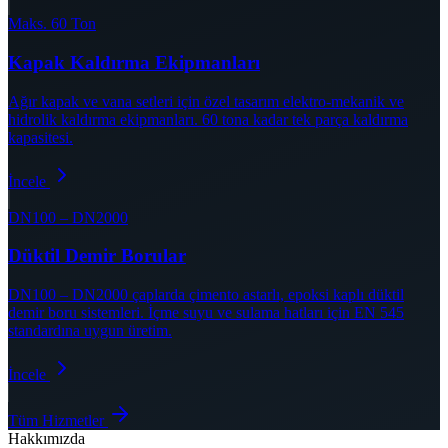
Maks. 60 Ton
Kapak Kaldırma Ekipmanları
Ağır kapak ve vana setleri için özel tasarım elektro-mekanik ve
hidrolik kaldırma ekipmanları. 60 tona kadar tek parça kaldırma
kapasitesi.
İncele
DN100 – DN2000
Düktil Demir Borular
DN100 – DN2000 çaplarda çimento astarlı, epoksi kaplı düktil
demir boru sistemleri. İçme suyu ve sulama hatları için EN 545
standardına uygun üretim.
İncele
Tüm Hizmetler
Hakkımızda