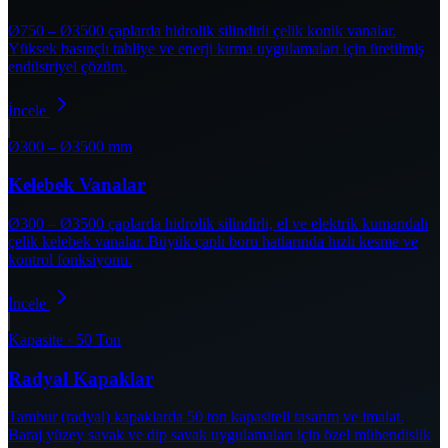
Ø750 – Ø3500 çaplarda hidrolik silindirli çelik konik vanalar.
Yüksek basınçlı tahliye ve enerji kırma uygulamaları için üretilmiş
endüstriyel çözüm.
İncele
Ø300 – Ø3500 mm
Kelebek Vanalar
Ø300 – Ø3500 çaplarda hidrolik silindirli, el ve elektrik kumandalı
çelik kelebek vanalar. Büyük çaplı boru hatlarında hızlı kesme ve
kontrol fonksiyonu.
İncele
Kapasite · 50 Ton
Radyal Kapaklar
Tambur (radyal) kapaklarda 50 ton kapasiteli tasarım ve imalat.
Baraj yüzey savak ve dip savak uygulamaları için özel mühendislik