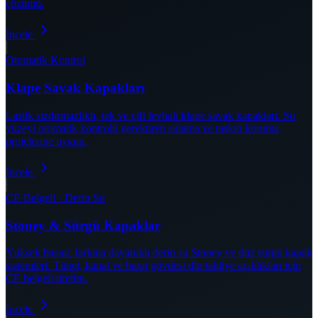
çözümü.
İncele
Otomatik Kontrol
Klape Savak Kapakları
Lastik sızdırmazlıklı, tek ve çift levhalı klape savak kapakları. Su
yüzeyi otomatik kontrolü gerektiren sulama ve taşkın koruma
projelerine uygun.
İncele
CE Belgeli · Derin Su
Stoney & Sürgü Kapaklar
Yüksek basınç farkına dayanıklı derin su Stoney ve düz sürgü kapak
sistemleri. Tünel, kanal ve baraj gövdesi dip tahliye açıklıkları için
CE belgeli üretim.
İncele