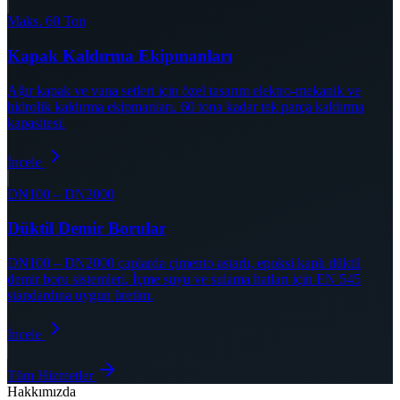
Maks. 60 Ton
Kapak Kaldırma Ekipmanları
Ağır kapak ve vana setleri için özel tasarım elektro-mekanik ve
hidrolik kaldırma ekipmanları. 60 tona kadar tek parça kaldırma
kapasitesi.
İncele
DN100 – DN2000
Düktil Demir Borular
DN100 – DN2000 çaplarda çimento astarlı, epoksi kaplı düktil
demir boru sistemleri. İçme suyu ve sulama hatları için EN 545
standardına uygun üretim.
İncele
Tüm Hizmetler
Hakkımızda