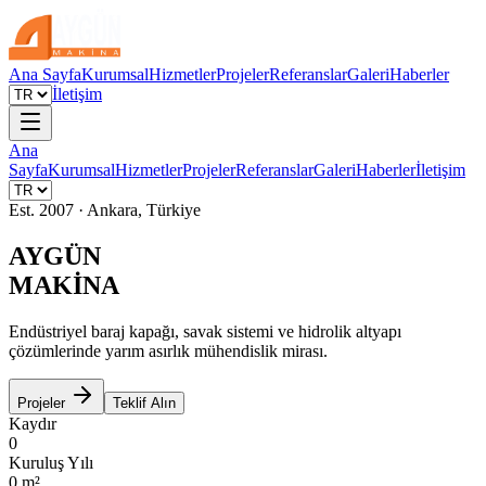
Ana Sayfa
Kurumsal
Hizmetler
Projeler
Referanslar
Galeri
Haberler
İletişim
Ana
Sayfa
Kurumsal
Hizmetler
Projeler
Referanslar
Galeri
Haberler
İletişim
Est. 2007 · Ankara, Türkiye
AYGÜN
MAKİNA
Endüstriyel baraj kapağı, savak sistemi ve hidrolik altyapı
çözümlerinde yarım asırlık mühendislik mirası.
Projeler
Teklif Alın
Kaydır
0
Kuruluş Yılı
0
m²