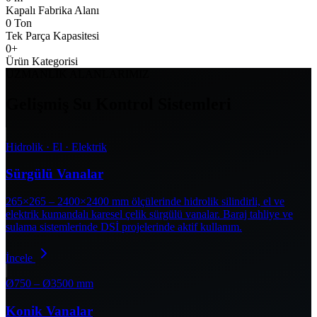
Kapalı Fabrika Alanı
0
Ton
Tek Parça Kapasitesi
0
+
Ürün Kategorisi
UZMANLIK ALANLARIMIZ
Gelişmiş Su Kontrol Sistemleri
Hidrolik · El · Elektrik
Sürgülü Vanalar
265×265 – 2400×2400 mm ölçülerinde hidrolik silindirli, el ve
elektrik kumandalı karesel çelik sürgülü vanalar. Baraj tahliye ve
sulama sistemlerinde DSİ projelerinde aktif kullanım.
İncele
Ø750 – Ø3500 mm
Konik Vanalar