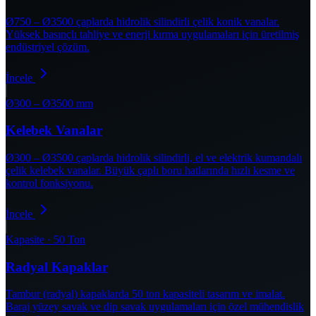
Ø750 – Ø3500 çaplarda hidrolik silindirli çelik konik vanalar.
Yüksek basınçlı tahliye ve enerji kırma uygulamaları için üretilmiş
endüstriyel çözüm.
İncele
Ø300 – Ø3500 mm
Kelebek Vanalar
Ø300 – Ø3500 çaplarda hidrolik silindirli, el ve elektrik kumandalı
çelik kelebek vanalar. Büyük çaplı boru hatlarında hızlı kesme ve
kontrol fonksiyonu.
İncele
Kapasite · 50 Ton
Radyal Kapaklar
Tambur (radyal) kapaklarda 50 ton kapasiteli tasarım ve imalat.
Baraj yüzey savak ve dip savak uygulamaları için özel mühendislik