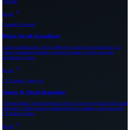
çözümü.
İncele
Otomatik Kontrol
Klape Savak Kapakları
Lastik sızdırmazlıklı, tek ve çift levhalı klape savak kapakları. Su
yüzeyi otomatik kontrolü gerektiren sulama ve taşkın koruma
projelerine uygun.
İncele
CE Belgeli · Derin Su
Stoney & Sürgü Kapaklar
Yüksek basınç farkına dayanıklı derin su Stoney ve düz sürgü kapak
sistemleri. Tünel, kanal ve baraj gövdesi dip tahliye açıklıkları için
CE belgeli üretim.
İncele