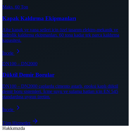
Maks. 60 Ton
Kapak Kaldırma Ekipmanları
Ağır kapak ve vana setleri için özel tasarım elektro-mekanik ve
hidrolik kaldırma ekipmanları. 60 tona kadar tek parça kaldırma
kapasitesi.
İncele
DN100 – DN2000
Düktil Demir Borular
DN100 – DN2000 çaplarda çimento astarlı, epoksi kaplı düktil
demir boru sistemleri. İçme suyu ve sulama hatları için EN 545
standardına uygun üretim.
İncele
Tüm Hizmetler
Hakkımızda