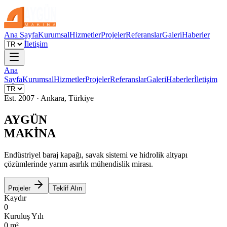
Ana Sayfa
Kurumsal
Hizmetler
Projeler
Referanslar
Galeri
Haberler
İletişim
Ana
Sayfa
Kurumsal
Hizmetler
Projeler
Referanslar
Galeri
Haberler
İletişim
Est. 2007 · Ankara, Türkiye
AYGÜN
MAKİNA
Endüstriyel baraj kapağı, savak sistemi ve hidrolik altyapı
çözümlerinde yarım asırlık mühendislik mirası.
Projeler
Teklif Alın
Kaydır
0
Kuruluş Yılı
0
m²