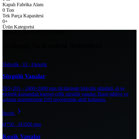
Kapalı Fabrika Alanı
0
Ton
Tek Parça Kapasitesi
0
+
Ürün Kategorisi
UZMANLIK ALANLARIMIZ
Gelişmiş Su Kontrol Sistemleri
Hidrolik · El · Elektrik
Sürgülü Vanalar
265×265 – 2400×2400 mm ölçülerinde hidrolik silindirli, el ve
elektrik kumandalı karesel çelik sürgülü vanalar. Baraj tahliye ve
sulama sistemlerinde DSİ projelerinde aktif kullanım.
İncele
Ø750 – Ø3500 mm
Konik Vanalar