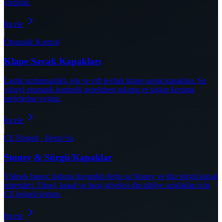
çözümü.
İncele
Otomatik Kontrol
Klape Savak Kapakları
Lastik sızdırmazlıklı, tek ve çift levhalı klape savak kapakları. Su
yüzeyi otomatik kontrolü gerektiren sulama ve taşkın koruma
projelerine uygun.
İncele
CE Belgeli · Derin Su
Stoney & Sürgü Kapaklar
Yüksek basınç farkına dayanıklı derin su Stoney ve düz sürgü kapak
sistemleri. Tünel, kanal ve baraj gövdesi dip tahliye açıklıkları için
CE belgeli üretim.
İncele