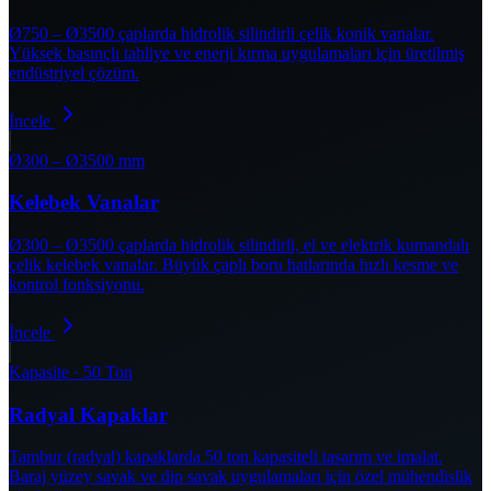
Ø750 – Ø3500 çaplarda hidrolik silindirli çelik konik vanalar.
Yüksek basınçlı tahliye ve enerji kırma uygulamaları için üretilmiş
endüstriyel çözüm.
İncele
Ø300 – Ø3500 mm
Kelebek Vanalar
Ø300 – Ø3500 çaplarda hidrolik silindirli, el ve elektrik kumandalı
çelik kelebek vanalar. Büyük çaplı boru hatlarında hızlı kesme ve
kontrol fonksiyonu.
İncele
Kapasite · 50 Ton
Radyal Kapaklar
Tambur (radyal) kapaklarda 50 ton kapasiteli tasarım ve imalat.
Baraj yüzey savak ve dip savak uygulamaları için özel mühendislik