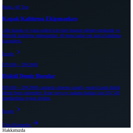
Maks. 60 Ton
Kapak Kaldırma Ekipmanları
Ağır kapak ve vana setleri için özel tasarım elektro-mekanik ve
hidrolik kaldırma ekipmanları. 60 tona kadar tek parça kaldırma
kapasitesi.
İncele
DN100 – DN2000
Düktil Demir Borular
DN100 – DN2000 çaplarda çimento astarlı, epoksi kaplı düktil
demir boru sistemleri. İçme suyu ve sulama hatları için EN 545
standardına uygun üretim.
İncele
Tüm Hizmetler
Hakkımızda