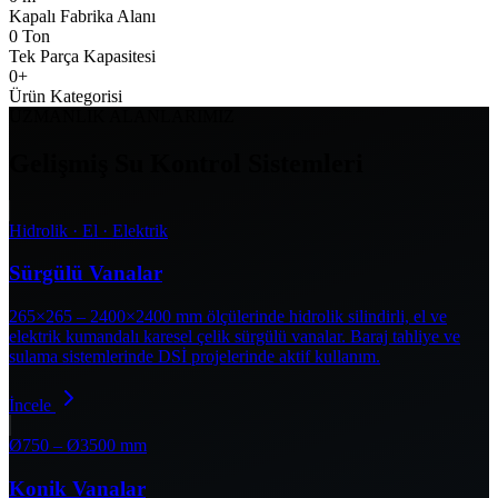
Kapalı Fabrika Alanı
0
Ton
Tek Parça Kapasitesi
0
+
Ürün Kategorisi
UZMANLIK ALANLARIMIZ
Gelişmiş Su Kontrol Sistemleri
Hidrolik · El · Elektrik
Sürgülü Vanalar
265×265 – 2400×2400 mm ölçülerinde hidrolik silindirli, el ve
elektrik kumandalı karesel çelik sürgülü vanalar. Baraj tahliye ve
sulama sistemlerinde DSİ projelerinde aktif kullanım.
İncele
Ø750 – Ø3500 mm
Konik Vanalar