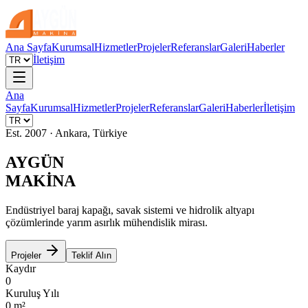
Ana Sayfa
Kurumsal
Hizmetler
Projeler
Referanslar
Galeri
Haberler
İletişim
Ana
Sayfa
Kurumsal
Hizmetler
Projeler
Referanslar
Galeri
Haberler
İletişim
Est. 2007 · Ankara, Türkiye
AYGÜN
MAKİNA
Endüstriyel baraj kapağı, savak sistemi ve hidrolik altyapı
çözümlerinde yarım asırlık mühendislik mirası.
Projeler
Teklif Alın
Kaydır
0
Kuruluş Yılı
0
m²