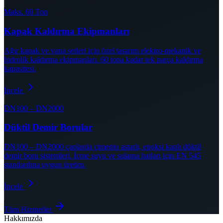
Maks. 60 Ton
Kapak Kaldırma Ekipmanları
Ağır kapak ve vana setleri için özel tasarım elektro-mekanik ve
hidrolik kaldırma ekipmanları. 60 tona kadar tek parça kaldırma
kapasitesi.
İncele
DN100 – DN2000
Düktil Demir Borular
DN100 – DN2000 çaplarda çimento astarlı, epoksi kaplı düktil
demir boru sistemleri. İçme suyu ve sulama hatları için EN 545
standardına uygun üretim.
İncele
Tüm Hizmetler
Hakkımızda