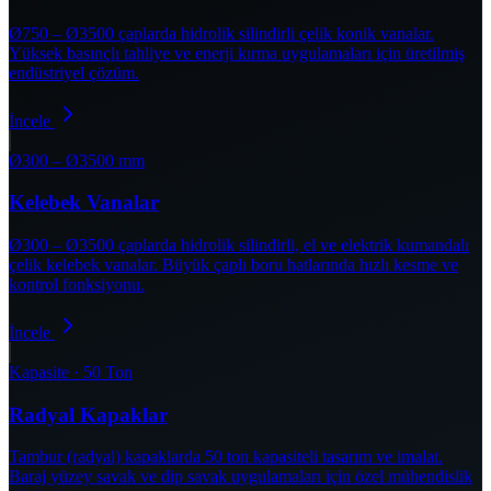
Ø750 – Ø3500 çaplarda hidrolik silindirli çelik konik vanalar.
Yüksek basınçlı tahliye ve enerji kırma uygulamaları için üretilmiş
endüstriyel çözüm.
İncele
Ø300 – Ø3500 mm
Kelebek Vanalar
Ø300 – Ø3500 çaplarda hidrolik silindirli, el ve elektrik kumandalı
çelik kelebek vanalar. Büyük çaplı boru hatlarında hızlı kesme ve
kontrol fonksiyonu.
İncele
Kapasite · 50 Ton
Radyal Kapaklar
Tambur (radyal) kapaklarda 50 ton kapasiteli tasarım ve imalat.
Baraj yüzey savak ve dip savak uygulamaları için özel mühendislik