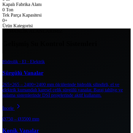
Kapalı Fabrika Alanı
0
Ton
Tek Parça Kapasitesi
0
+
Ürün Kategorisi
UZMANLIK ALANLARIMIZ
Gelişmiş Su Kontrol Sistemleri
Hidrolik · El · Elektrik
Sürgülü Vanalar
265×265 – 2400×2400 mm ölçülerinde hidrolik silindirli, el ve
elektrik kumandalı karesel çelik sürgülü vanalar. Baraj tahliye ve
sulama sistemlerinde DSİ projelerinde aktif kullanım.
İncele
Ø750 – Ø3500 mm
Konik Vanalar