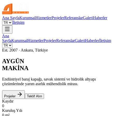
Ana Sayfa
Kurumsal
Hizmetler
Projeler
Referanslar
Galeri
Haberler
İletişim
Ana
Sayfa
Kurumsal
Hizmetler
Projeler
Referanslar
Galeri
Haberler
İletişim
Est. 2007 · Ankara, Türkiye
AYGÜN
MAKİNA
Endüstriyel baraj kapağı, savak sistemi ve hidrolik altyapı
çözümlerinde yarım asırlık mühendislik mirası.
Projeler
Teklif Alın
Kaydır
0
Kuruluş Yılı
0
m²