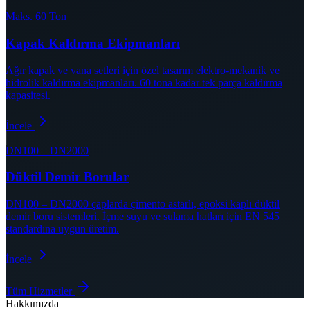
Maks. 60 Ton
Kapak Kaldırma Ekipmanları
Ağır kapak ve vana setleri için özel tasarım elektro-mekanik ve
hidrolik kaldırma ekipmanları. 60 tona kadar tek parça kaldırma
kapasitesi.
İncele
DN100 – DN2000
Düktil Demir Borular
DN100 – DN2000 çaplarda çimento astarlı, epoksi kaplı düktil
demir boru sistemleri. İçme suyu ve sulama hatları için EN 545
standardına uygun üretim.
İncele
Tüm Hizmetler
Hakkımızda