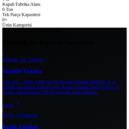
Kapalı Fabrika Alanı
0
Ton
Tek Parça Kapasitesi
0
+
Ürün Kategorisi
UZMANLIK ALANLARIMIZ
Gelişmiş Su Kontrol Sistemleri
Hidrolik · El · Elektrik
Sürgülü Vanalar
265×265 – 2400×2400 mm ölçülerinde hidrolik silindirli, el ve
elektrik kumandalı karesel çelik sürgülü vanalar. Baraj tahliye ve
sulama sistemlerinde DSİ projelerinde aktif kullanım.
İncele
Ø750 – Ø3500 mm
Konik Vanalar