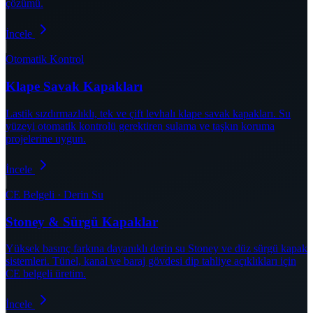
çözümü.
İncele
Otomatik Kontrol
Klape Savak Kapakları
Lastik sızdırmazlıklı, tek ve çift levhalı klape savak kapakları. Su
yüzeyi otomatik kontrolü gerektiren sulama ve taşkın koruma
projelerine uygun.
İncele
CE Belgeli · Derin Su
Stoney & Sürgü Kapaklar
Yüksek basınç farkına dayanıklı derin su Stoney ve düz sürgü kapak
sistemleri. Tünel, kanal ve baraj gövdesi dip tahliye açıklıkları için
CE belgeli üretim.
İncele