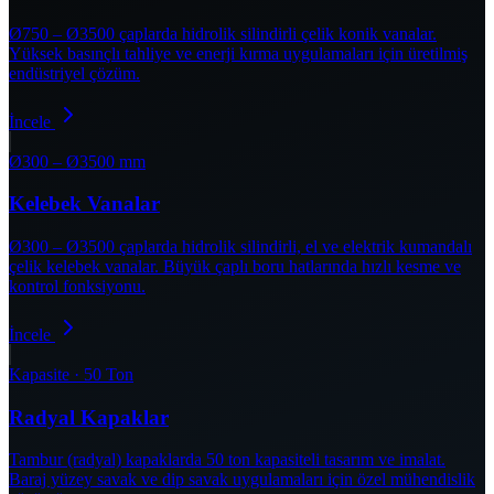
Ø750 – Ø3500 çaplarda hidrolik silindirli çelik konik vanalar.
Yüksek basınçlı tahliye ve enerji kırma uygulamaları için üretilmiş
endüstriyel çözüm.
İncele
Ø300 – Ø3500 mm
Kelebek Vanalar
Ø300 – Ø3500 çaplarda hidrolik silindirli, el ve elektrik kumandalı
çelik kelebek vanalar. Büyük çaplı boru hatlarında hızlı kesme ve
kontrol fonksiyonu.
İncele
Kapasite · 50 Ton
Radyal Kapaklar
Tambur (radyal) kapaklarda 50 ton kapasiteli tasarım ve imalat.
Baraj yüzey savak ve dip savak uygulamaları için özel mühendislik