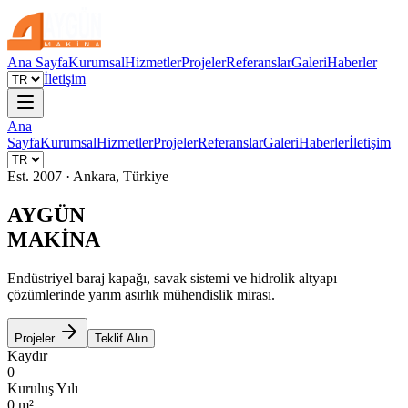
Ana Sayfa
Kurumsal
Hizmetler
Projeler
Referanslar
Galeri
Haberler
İletişim
Ana
Sayfa
Kurumsal
Hizmetler
Projeler
Referanslar
Galeri
Haberler
İletişim
Est. 2007 · Ankara, Türkiye
AYGÜN
MAKİNA
Endüstriyel baraj kapağı, savak sistemi ve hidrolik altyapı
çözümlerinde yarım asırlık mühendislik mirası.
Projeler
Teklif Alın
Kaydır
0
Kuruluş Yılı
0
m²