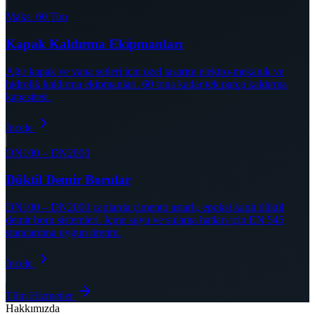
Maks. 60 Ton
Kapak Kaldırma Ekipmanları
Ağır kapak ve vana setleri için özel tasarım elektro-mekanik ve
hidrolik kaldırma ekipmanları. 60 tona kadar tek parça kaldırma
kapasitesi.
İncele
DN100 – DN2000
Düktil Demir Borular
DN100 – DN2000 çaplarda çimento astarlı, epoksi kaplı düktil
demir boru sistemleri. İçme suyu ve sulama hatları için EN 545
standardına uygun üretim.
İncele
Tüm Hizmetler
Hakkımızda