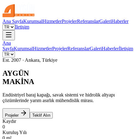
Ana Sayfa
Kurumsal
Hizmetler
Projeler
Referanslar
Galeri
Haberler
İletişim
Ana
Sayfa
Kurumsal
Hizmetler
Projeler
Referanslar
Galeri
Haberler
İletişim
Est. 2007 · Ankara, Türkiye
AYGÜN
MAKİNA
Endüstriyel baraj kapağı, savak sistemi ve hidrolik altyapı
çözümlerinde yarım asırlık mühendislik mirası.
Projeler
Teklif Alın
Kaydır
0
Kuruluş Yılı
0
m²