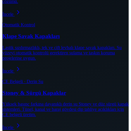
çözümü.
İncele
Otomatik Kontrol
Klape Savak Kapakları
Lastik sızdırmazlıklı, tek ve çift levhalı klape savak kapakları. Su
yüzeyi otomatik kontrolü gerektiren sulama ve taşkın koruma
projelerine uygun.
İncele
CE Belgeli · Derin Su
Stoney & Sürgü Kapaklar
Yüksek basınç farkına dayanıklı derin su Stoney ve düz sürgü kapak
sistemleri. Tünel, kanal ve baraj gövdesi dip tahliye açıklıkları için
CE belgeli üretim.
İncele