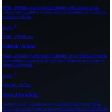
Ø750 – Ø3500 çaplarda hidrolik silindirli çelik konik vanalar.
Yüksek basınçlı tahliye ve enerji kırma uygulamaları için üretilmiş
endüstriyel çözüm.
İncele
Ø300 – Ø3500 mm
Kelebek Vanalar
Ø300 – Ø3500 çaplarda hidrolik silindirli, el ve elektrik kumandalı
çelik kelebek vanalar. Büyük çaplı boru hatlarında hızlı kesme ve
kontrol fonksiyonu.
İncele
Kapasite · 50 Ton
Radyal Kapaklar
Tambur (radyal) kapaklarda 50 ton kapasiteli tasarım ve imalat.
Baraj yüzey savak ve dip savak uygulamaları için özel mühendislik