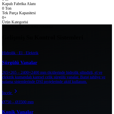
Kapalı Fabrika Alanı
0
Ton
Tek Parça Kapasitesi
0
+
Ürün Kategorisi
UZMANLIK ALANLARIMIZ
Gelişmiş Su Kontrol Sistemleri
Hidrolik · El · Elektrik
Sürgülü Vanalar
265×265 – 2400×2400 mm ölçülerinde hidrolik silindirli, el ve
elektrik kumandalı karesel çelik sürgülü vanalar. Baraj tahliye ve
sulama sistemlerinde DSİ projelerinde aktif kullanım.
İncele
Ø750 – Ø3500 mm
Konik Vanalar