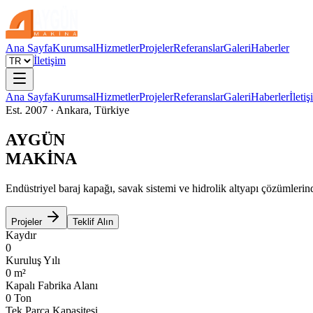
Ana Sayfa
Kurumsal
Hizmetler
Projeler
Referanslar
Galeri
Haberler
İletişim
Ana Sayfa
Kurumsal
Hizmetler
Projeler
Referanslar
Galeri
Haberler
İleti
Est. 2007 · Ankara, Türkiye
AYGÜN
MAKİNA
Endüstriyel baraj kapağı, savak sistemi ve hidrolik altyapı çözümlerin
Projeler
Teklif Alın
Kaydır
0
Kuruluş Yılı
0
m²
Kapalı Fabrika Alanı
0
Ton
Tek Parça Kapasitesi