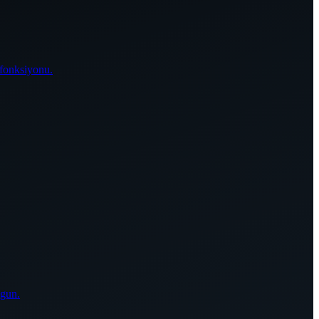
 fonksiyonu.
ygun.