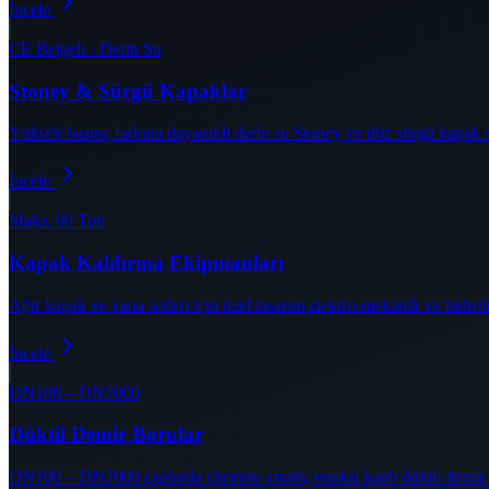
İncele
CE Belgeli · Derin Su
Stoney & Sürgü Kapaklar
Yüksek basınç farkına dayanıklı derin su Stoney ve düz sürgü kapak sis
İncele
Maks. 60 Ton
Kapak Kaldırma Ekipmanları
Ağır kapak ve vana setleri için özel tasarım elektro-mekanik ve hidrol
İncele
DN100 – DN2000
Düktil Demir Borular
DN100 – DN2000 çaplarda çimento astarlı, epoksi kaplı düktil demir b