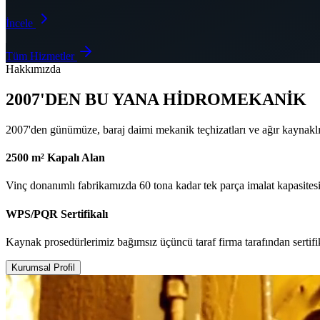
İncele
Tüm Hizmetler
Hakkımızda
2007'DEN BU YANA HİDROMEKANİK
2007'den günümüze, baraj daimi mekanik teçhizatları ve ağır kaynakl
2500 m² Kapalı Alan
Vinç donanımlı fabrikamızda 60 tona kadar tek parça imalat kapasitesi
WPS/PQR Sertifikalı
Kaynak prosedürlerimiz bağımsız üçüncü taraf firma tarafından sertifi
Kurumsal Profil