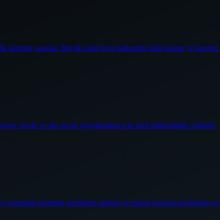
elik kelebek vanalar. Büyük çaplı boru hatlarında hızlı kesme ve kontrol
j yüzey savak ve dip savak uygulamaları için özel mühendislik çözümü.
üzeyi otomatik kontrolü gerektiren sulama ve taşkın koruma projelerine u