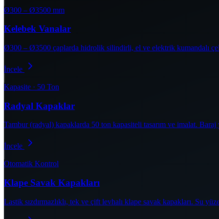
Ø300 – Ø3500 mm
Kelebek Vanalar
Ø300 – Ø3500 çaplarda hidrolik silindirli, el ve elektrik kumandalı ç
İncele
Kapasite · 50 Ton
Radyal Kapaklar
Tambur (radyal) kapaklarda 50 ton kapasiteli tasarım ve imalat. Bara
İncele
Otomatik Kontrol
Klape Savak Kapakları
Lastik sızdırmazlıklı, tek ve çift levhalı klape savak kapakları. Su y