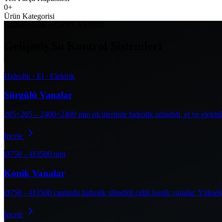
0
+
Ürün Kategorisi
UZMANLIK ALANLARIMIZ
Gelişmiş Su Kontrol Sistemleri
Hidrolik · El · Elektrik
Sürgülü Vanalar
265×265 – 2400×2400 mm ölçülerinde hidrolik silindirli, el ve elektrik
İncele
Ø750 – Ø3500 mm
Konik Vanalar
Ø750 – Ø3500 çaplarda hidrolik silindirli çelik konik vanalar. Yüksek 
İncele