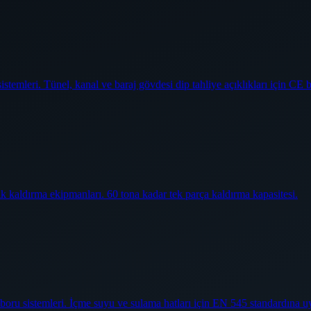
temleri. Tünel, kanal ve baraj gövdesi dip tahliye açıklıkları için CE b
ik kaldırma ekipmanları. 60 tona kadar tek parça kaldırma kapasitesi.
oru sistemleri. İçme suyu ve sulama hatları için EN 545 standardına u