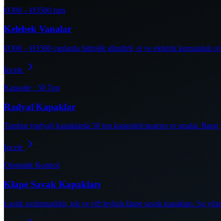
Ø300 – Ø3500 mm
Kelebek Vanalar
Ø300 – Ø3500 çaplarda hidrolik silindirli, el ve elektrik kumandalı ç
İncele
Kapasite · 50 Ton
Radyal Kapaklar
Tambur (radyal) kapaklarda 50 ton kapasiteli tasarım ve imalat. Bara
İncele
Otomatik Kontrol
Klape Savak Kapakları
Lastik sızdırmazlıklı, tek ve çift levhalı klape savak kapakları. Su y