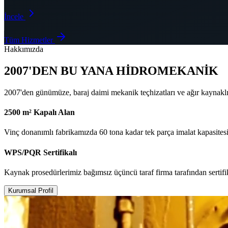
İncele
Tüm Hizmetler
Hakkımızda
2007'DEN BU YANA HİDROMEKANİK
2007'den günümüze, baraj daimi mekanik teçhizatları ve ağır kaynakl
2500 m² Kapalı Alan
Vinç donanımlı fabrikamızda 60 tona kadar tek parça imalat kapasitesi
WPS/PQR Sertifikalı
Kaynak prosedürlerimiz bağımsız üçüncü taraf firma tarafından sertifi
Kurumsal Profil