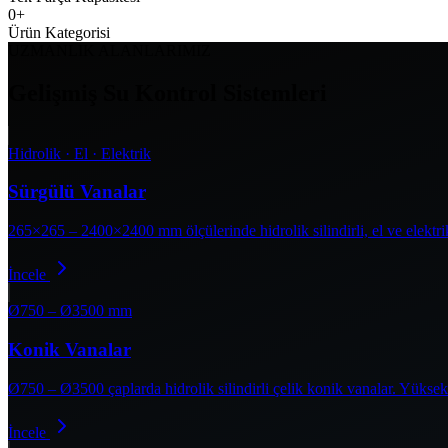
0
+
Ürün Kategorisi
UZMANLIK ALANLARIMIZ
Gelişmiş Su Kontrol Sistemleri
Hidrolik · El · Elektrik
Sürgülü Vanalar
265×265 – 2400×2400 mm ölçülerinde hidrolik silindirli, el ve elektrik
İncele
Ø750 – Ø3500 mm
Konik Vanalar
Ø750 – Ø3500 çaplarda hidrolik silindirli çelik konik vanalar. Yüksek 
İncele