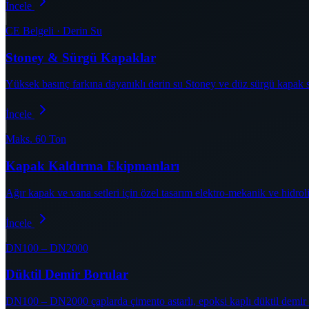
İncele
CE Belgeli · Derin Su
Stoney & Sürgü Kapaklar
Yüksek basınç farkına dayanıklı derin su Stoney ve düz sürgü kapak sis
İncele
Maks. 60 Ton
Kapak Kaldırma Ekipmanları
Ağır kapak ve vana setleri için özel tasarım elektro-mekanik ve hidrol
İncele
DN100 – DN2000
Düktil Demir Borular
DN100 – DN2000 çaplarda çimento astarlı, epoksi kaplı düktil demir b