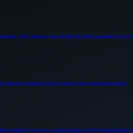
temleri. Tünel, kanal ve baraj gövdesi dip tahliye açıklıkları için CE b
ik kaldırma ekipmanları. 60 tona kadar tek parça kaldırma kapasitesi.
oru sistemleri. İçme suyu ve sulama hatları için EN 545 standardına u