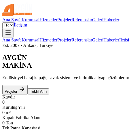
Ana Sayfa
Kurumsal
Hizmetler
Projeler
Referanslar
Galeri
Haberler
İletişim
Ana Sayfa
Kurumsal
Hizmetler
Projeler
Referanslar
Galeri
Haberler
İleti
Est. 2007 · Ankara, Türkiye
AYGÜN
MAKİNA
Endüstriyel baraj kapağı, savak sistemi ve hidrolik altyapı çözümlerin
Projeler
Teklif Alın
Kaydır
0
Kuruluş Yılı
0
m²
Kapalı Fabrika Alanı
0
Ton
Tek Parça Kapasitesi