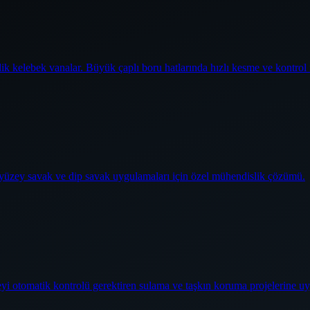
elik kelebek vanalar. Büyük çaplı boru hatlarında hızlı kesme ve kontrol
j yüzey savak ve dip savak uygulamaları için özel mühendislik çözümü.
üzeyi otomatik kontrolü gerektiren sulama ve taşkın koruma projelerine u