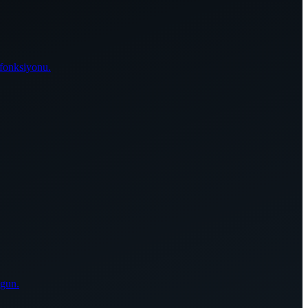
 fonksiyonu.
ygun.