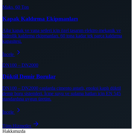
Maks. 60 Ton
Kapak Kaldırma Ekipmanları
Ağır kapak ve vana setleri için özel tasarım elektro-mekanik ve
hidrolik kaldırma ekipmanları. 60 tona kadar tek parça kaldırma
kapasitesi.
İncele
DN100 – DN2000
Düktil Demir Borular
DN100 – DN2000 çaplarda çimento astarlı, epoksi kaplı düktil
demir boru sistemleri. İçme suyu ve sulama hatları için EN 545
standardına uygun üretim.
İncele
Tüm Hizmetler
Hakkımızda