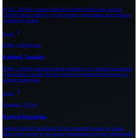
Ø750 – Ø3500 çaplarda hidrolik silindirli çelik konik vanalar.
Yüksek basınçlı tahliye ve enerji kırma uygulamaları için üretilmiş
endüstriyel çözüm.
İncele
Ø300 – Ø3500 mm
Kelebek Vanalar
Ø300 – Ø3500 çaplarda hidrolik silindirli, el ve elektrik kumandalı
çelik kelebek vanalar. Büyük çaplı boru hatlarında hızlı kesme ve
kontrol fonksiyonu.
İncele
Kapasite · 50 Ton
Radyal Kapaklar
Tambur (radyal) kapaklarda 50 ton kapasiteli tasarım ve imalat.
Baraj yüzey savak ve dip savak uygulamaları için özel mühendislik