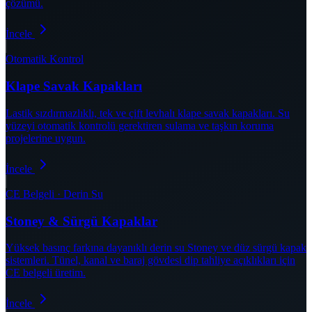
çözümü.
İncele
Otomatik Kontrol
Klape Savak Kapakları
Lastik sızdırmazlıklı, tek ve çift levhalı klape savak kapakları. Su
yüzeyi otomatik kontrolü gerektiren sulama ve taşkın koruma
projelerine uygun.
İncele
CE Belgeli · Derin Su
Stoney & Sürgü Kapaklar
Yüksek basınç farkına dayanıklı derin su Stoney ve düz sürgü kapak
sistemleri. Tünel, kanal ve baraj gövdesi dip tahliye açıklıkları için
CE belgeli üretim.
İncele