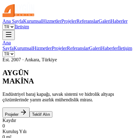
Ana Sayfa
Kurumsal
Hizmetler
Projeler
Referanslar
Galeri
Haberler
İletişim
Ana
Sayfa
Kurumsal
Hizmetler
Projeler
Referanslar
Galeri
Haberler
İletişim
Est. 2007 · Ankara, Türkiye
AYGÜN
MAKİNA
Endüstriyel baraj kapağı, savak sistemi ve hidrolik altyapı
çözümlerinde yarım asırlık mühendislik mirası.
Projeler
Teklif Alın
Kaydır
0
Kuruluş Yılı
0
m²