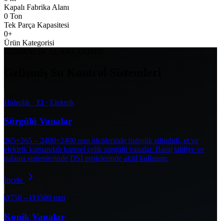
Kapalı Fabrika Alanı
0
Ton
Tek Parça Kapasitesi
0
+
Ürün Kategorisi
UZMANLIK ALANLARIMIZ
Gelişmiş Su Kontrol Sistemleri
Hidrolik · El · Elektrik
Sürgülü Vanalar
265×265 – 2400×2400 mm ölçülerinde hidrolik silindirli, el ve
elektrik kumandalı karesel çelik sürgülü vanalar. Baraj tahliye ve
sulama sistemlerinde DSİ projelerinde aktif kullanım.
İncele
Ø750 – Ø3500 mm
Konik Vanalar