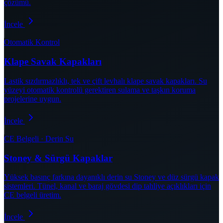
çözümü.
İncele
Otomatik Kontrol
Klape Savak Kapakları
Lastik sızdırmazlıklı, tek ve çift levhalı klape savak kapakları. Su
yüzeyi otomatik kontrolü gerektiren sulama ve taşkın koruma
projelerine uygun.
İncele
CE Belgeli · Derin Su
Stoney & Sürgü Kapaklar
Yüksek basınç farkına dayanıklı derin su Stoney ve düz sürgü kapak
sistemleri. Tünel, kanal ve baraj gövdesi dip tahliye açıklıkları için
CE belgeli üretim.
İncele