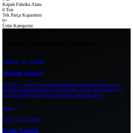
Kapalı Fabrika Alanı
0
Ton
Tek Parça Kapasitesi
0
+
Ürün Kategorisi
UZMANLIK ALANLARIMIZ
Gelişmiş Su Kontrol Sistemleri
Hidrolik · El · Elektrik
Sürgülü Vanalar
265×265 – 2400×2400 mm ölçülerinde hidrolik silindirli, el ve
elektrik kumandalı karesel çelik sürgülü vanalar. Baraj tahliye ve
sulama sistemlerinde DSİ projelerinde aktif kullanım.
İncele
Ø750 – Ø3500 mm
Konik Vanalar