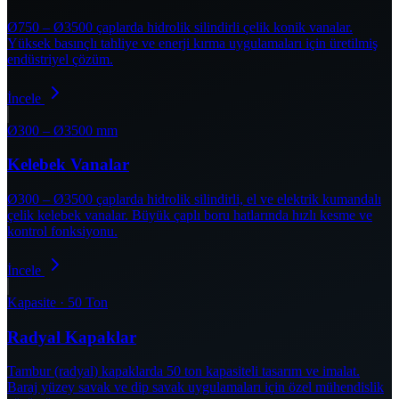
Ø750 – Ø3500 çaplarda hidrolik silindirli çelik konik vanalar.
Yüksek basınçlı tahliye ve enerji kırma uygulamaları için üretilmiş
endüstriyel çözüm.
İncele
Ø300 – Ø3500 mm
Kelebek Vanalar
Ø300 – Ø3500 çaplarda hidrolik silindirli, el ve elektrik kumandalı
çelik kelebek vanalar. Büyük çaplı boru hatlarında hızlı kesme ve
kontrol fonksiyonu.
İncele
Kapasite · 50 Ton
Radyal Kapaklar
Tambur (radyal) kapaklarda 50 ton kapasiteli tasarım ve imalat.
Baraj yüzey savak ve dip savak uygulamaları için özel mühendislik