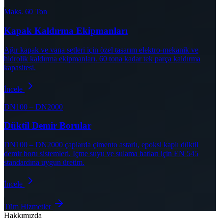
Maks. 60 Ton
Kapak Kaldırma Ekipmanları
Ağır kapak ve vana setleri için özel tasarım elektro-mekanik ve
hidrolik kaldırma ekipmanları. 60 tona kadar tek parça kaldırma
kapasitesi.
İncele
DN100 – DN2000
Düktil Demir Borular
DN100 – DN2000 çaplarda çimento astarlı, epoksi kaplı düktil
demir boru sistemleri. İçme suyu ve sulama hatları için EN 545
standardına uygun üretim.
İncele
Tüm Hizmetler
Hakkımızda