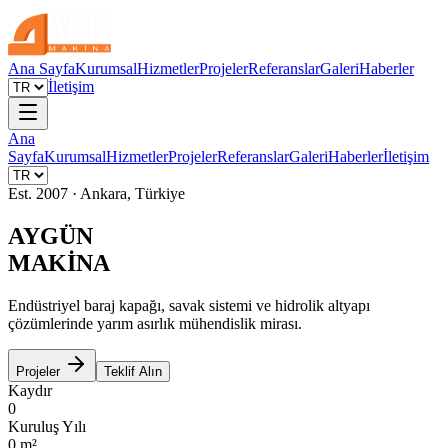
Ana Sayfa
Kurumsal
Hizmetler
Projeler
Referanslar
Galeri
Haberler
İletişim
Ana
Sayfa
Kurumsal
Hizmetler
Projeler
Referanslar
Galeri
Haberler
İletişim
Est. 2007 · Ankara, Türkiye
AYGÜN
MAKİNA
Endüstriyel baraj kapağı, savak sistemi ve hidrolik altyapı
çözümlerinde yarım asırlık mühendislik mirası.
Projeler
Teklif Alın
Kaydır
0
Kuruluş Yılı
0
m²