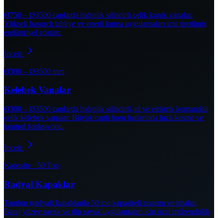
Ø750 – Ø3500 çaplarda hidrolik silindirli çelik konik vanalar.
Yüksek basınçlı tahliye ve enerji kırma uygulamaları için üretilmiş
endüstriyel çözüm.
İncele
Ø300 – Ø3500 mm
Kelebek Vanalar
Ø300 – Ø3500 çaplarda hidrolik silindirli, el ve elektrik kumandalı
çelik kelebek vanalar. Büyük çaplı boru hatlarında hızlı kesme ve
kontrol fonksiyonu.
İncele
Kapasite · 50 Ton
Radyal Kapaklar
Tambur (radyal) kapaklarda 50 ton kapasiteli tasarım ve imalat.
Baraj yüzey savak ve dip savak uygulamaları için özel mühendislik