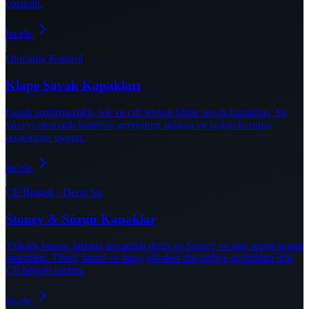
çözümü.
İncele
Otomatik Kontrol
Klape Savak Kapakları
Lastik sızdırmazlıklı, tek ve çift levhalı klape savak kapakları. Su
yüzeyi otomatik kontrolü gerektiren sulama ve taşkın koruma
projelerine uygun.
İncele
CE Belgeli · Derin Su
Stoney & Sürgü Kapaklar
Yüksek basınç farkına dayanıklı derin su Stoney ve düz sürgü kapak
sistemleri. Tünel, kanal ve baraj gövdesi dip tahliye açıklıkları için
CE belgeli üretim.
İncele