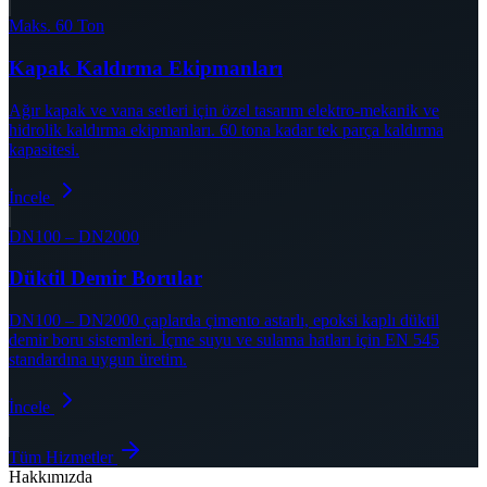
Maks. 60 Ton
Kapak Kaldırma Ekipmanları
Ağır kapak ve vana setleri için özel tasarım elektro-mekanik ve
hidrolik kaldırma ekipmanları. 60 tona kadar tek parça kaldırma
kapasitesi.
İncele
DN100 – DN2000
Düktil Demir Borular
DN100 – DN2000 çaplarda çimento astarlı, epoksi kaplı düktil
demir boru sistemleri. İçme suyu ve sulama hatları için EN 545
standardına uygun üretim.
İncele
Tüm Hizmetler
Hakkımızda