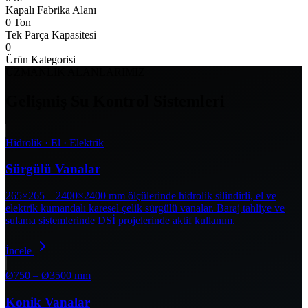
Kapalı Fabrika Alanı
0
Ton
Tek Parça Kapasitesi
0
+
Ürün Kategorisi
UZMANLIK ALANLARIMIZ
Gelişmiş Su Kontrol Sistemleri
Hidrolik · El · Elektrik
Sürgülü Vanalar
265×265 – 2400×2400 mm ölçülerinde hidrolik silindirli, el ve
elektrik kumandalı karesel çelik sürgülü vanalar. Baraj tahliye ve
sulama sistemlerinde DSİ projelerinde aktif kullanım.
İncele
Ø750 – Ø3500 mm
Konik Vanalar