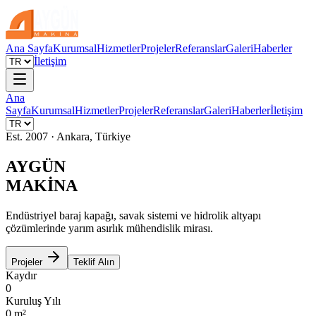
Ana Sayfa
Kurumsal
Hizmetler
Projeler
Referanslar
Galeri
Haberler
İletişim
Ana
Sayfa
Kurumsal
Hizmetler
Projeler
Referanslar
Galeri
Haberler
İletişim
Est. 2007 · Ankara, Türkiye
AYGÜN
MAKİNA
Endüstriyel baraj kapağı, savak sistemi ve hidrolik altyapı
çözümlerinde yarım asırlık mühendislik mirası.
Projeler
Teklif Alın
Kaydır
0
Kuruluş Yılı
0
m²