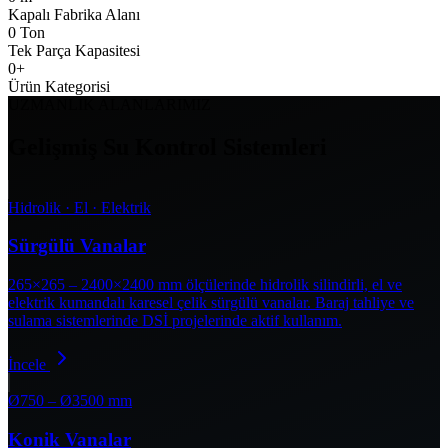
Kapalı Fabrika Alanı
0
Ton
Tek Parça Kapasitesi
0
+
Ürün Kategorisi
UZMANLIK ALANLARIMIZ
Gelişmiş Su Kontrol Sistemleri
Hidrolik · El · Elektrik
Sürgülü Vanalar
265×265 – 2400×2400 mm ölçülerinde hidrolik silindirli, el ve
elektrik kumandalı karesel çelik sürgülü vanalar. Baraj tahliye ve
sulama sistemlerinde DSİ projelerinde aktif kullanım.
İncele
Ø750 – Ø3500 mm
Konik Vanalar