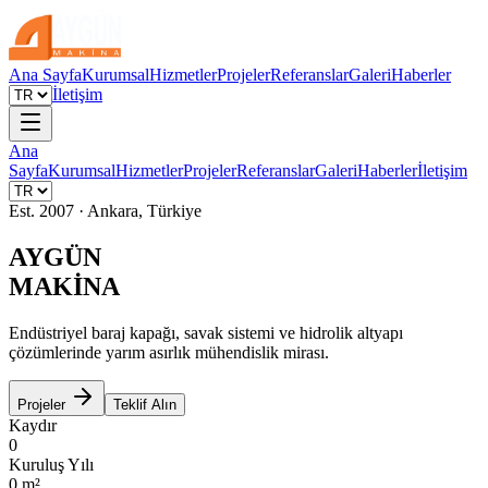
Ana Sayfa
Kurumsal
Hizmetler
Projeler
Referanslar
Galeri
Haberler
İletişim
Ana
Sayfa
Kurumsal
Hizmetler
Projeler
Referanslar
Galeri
Haberler
İletişim
Est. 2007 · Ankara, Türkiye
AYGÜN
MAKİNA
Endüstriyel baraj kapağı, savak sistemi ve hidrolik altyapı
çözümlerinde yarım asırlık mühendislik mirası.
Projeler
Teklif Alın
Kaydır
0
Kuruluş Yılı
0
m²