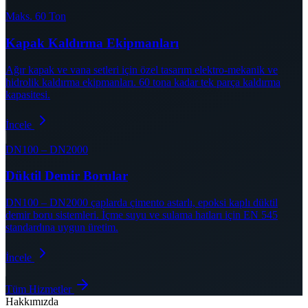
Maks. 60 Ton
Kapak Kaldırma Ekipmanları
Ağır kapak ve vana setleri için özel tasarım elektro-mekanik ve
hidrolik kaldırma ekipmanları. 60 tona kadar tek parça kaldırma
kapasitesi.
İncele
DN100 – DN2000
Düktil Demir Borular
DN100 – DN2000 çaplarda çimento astarlı, epoksi kaplı düktil
demir boru sistemleri. İçme suyu ve sulama hatları için EN 545
standardına uygun üretim.
İncele
Tüm Hizmetler
Hakkımızda