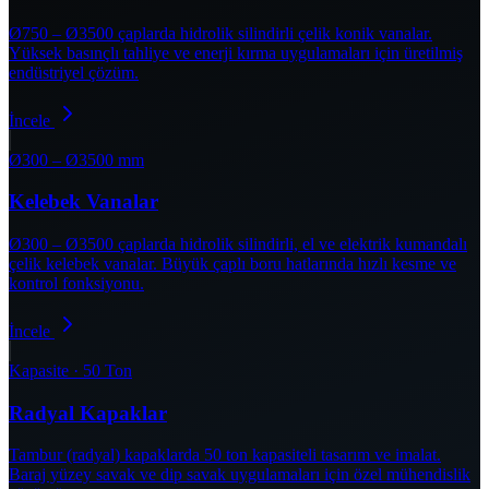
Ø750 – Ø3500 çaplarda hidrolik silindirli çelik konik vanalar.
Yüksek basınçlı tahliye ve enerji kırma uygulamaları için üretilmiş
endüstriyel çözüm.
İncele
Ø300 – Ø3500 mm
Kelebek Vanalar
Ø300 – Ø3500 çaplarda hidrolik silindirli, el ve elektrik kumandalı
çelik kelebek vanalar. Büyük çaplı boru hatlarında hızlı kesme ve
kontrol fonksiyonu.
İncele
Kapasite · 50 Ton
Radyal Kapaklar
Tambur (radyal) kapaklarda 50 ton kapasiteli tasarım ve imalat.
Baraj yüzey savak ve dip savak uygulamaları için özel mühendislik