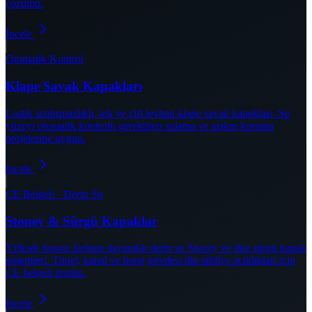
çözümü.
İncele
Otomatik Kontrol
Klape Savak Kapakları
Lastik sızdırmazlıklı, tek ve çift levhalı klape savak kapakları. Su
yüzeyi otomatik kontrolü gerektiren sulama ve taşkın koruma
projelerine uygun.
İncele
CE Belgeli · Derin Su
Stoney & Sürgü Kapaklar
Yüksek basınç farkına dayanıklı derin su Stoney ve düz sürgü kapak
sistemleri. Tünel, kanal ve baraj gövdesi dip tahliye açıklıkları için
CE belgeli üretim.
İncele