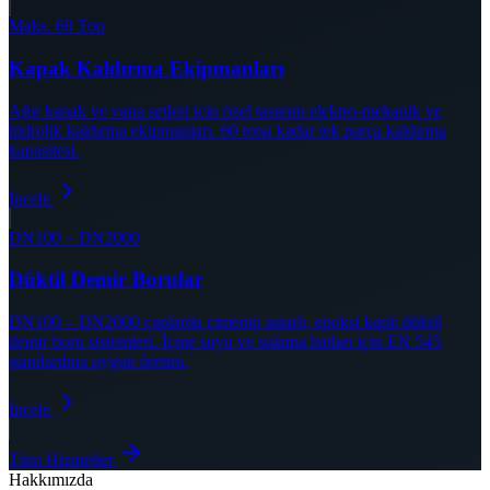
Maks. 60 Ton
Kapak Kaldırma Ekipmanları
Ağır kapak ve vana setleri için özel tasarım elektro-mekanik ve
hidrolik kaldırma ekipmanları. 60 tona kadar tek parça kaldırma
kapasitesi.
İncele
DN100 – DN2000
Düktil Demir Borular
DN100 – DN2000 çaplarda çimento astarlı, epoksi kaplı düktil
demir boru sistemleri. İçme suyu ve sulama hatları için EN 545
standardına uygun üretim.
İncele
Tüm Hizmetler
Hakkımızda