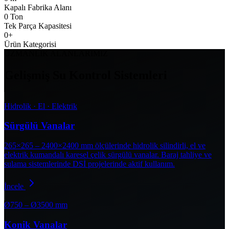
Kapalı Fabrika Alanı
0
Ton
Tek Parça Kapasitesi
0
+
Ürün Kategorisi
UZMANLIK ALANLARIMIZ
Gelişmiş Su Kontrol Sistemleri
Hidrolik · El · Elektrik
Sürgülü Vanalar
265×265 – 2400×2400 mm ölçülerinde hidrolik silindirli, el ve
elektrik kumandalı karesel çelik sürgülü vanalar. Baraj tahliye ve
sulama sistemlerinde DSİ projelerinde aktif kullanım.
İncele
Ø750 – Ø3500 mm
Konik Vanalar