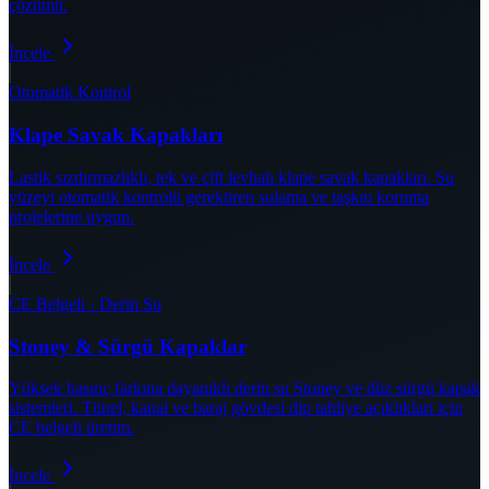
çözümü.
İncele
Otomatik Kontrol
Klape Savak Kapakları
Lastik sızdırmazlıklı, tek ve çift levhalı klape savak kapakları. Su
yüzeyi otomatik kontrolü gerektiren sulama ve taşkın koruma
projelerine uygun.
İncele
CE Belgeli · Derin Su
Stoney & Sürgü Kapaklar
Yüksek basınç farkına dayanıklı derin su Stoney ve düz sürgü kapak
sistemleri. Tünel, kanal ve baraj gövdesi dip tahliye açıklıkları için
CE belgeli üretim.
İncele