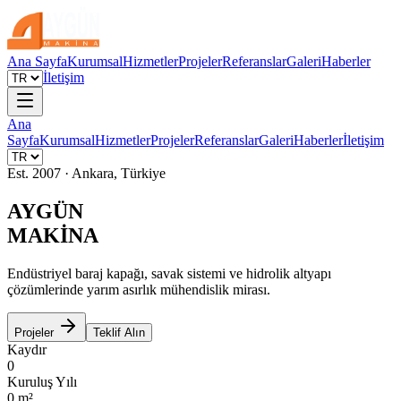
Ana Sayfa
Kurumsal
Hizmetler
Projeler
Referanslar
Galeri
Haberler
İletişim
Ana
Sayfa
Kurumsal
Hizmetler
Projeler
Referanslar
Galeri
Haberler
İletişim
Est. 2007 · Ankara, Türkiye
AYGÜN
MAKİNA
Endüstriyel baraj kapağı, savak sistemi ve hidrolik altyapı
çözümlerinde yarım asırlık mühendislik mirası.
Projeler
Teklif Alın
Kaydır
0
Kuruluş Yılı
0
m²