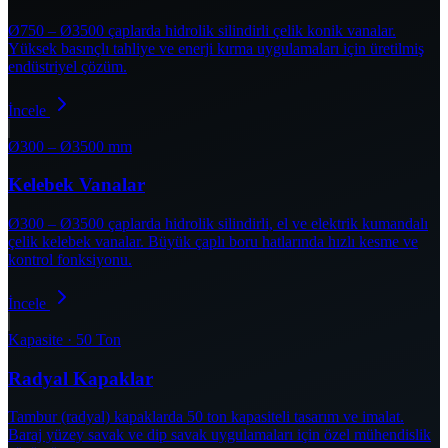
Ø750 – Ø3500 çaplarda hidrolik silindirli çelik konik vanalar.
Yüksek basınçlı tahliye ve enerji kırma uygulamaları için üretilmiş
endüstriyel çözüm.
İncele
Ø300 – Ø3500 mm
Kelebek Vanalar
Ø300 – Ø3500 çaplarda hidrolik silindirli, el ve elektrik kumandalı
çelik kelebek vanalar. Büyük çaplı boru hatlarında hızlı kesme ve
kontrol fonksiyonu.
İncele
Kapasite · 50 Ton
Radyal Kapaklar
Tambur (radyal) kapaklarda 50 ton kapasiteli tasarım ve imalat.
Baraj yüzey savak ve dip savak uygulamaları için özel mühendislik