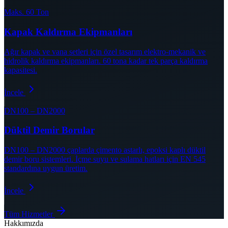
Maks. 60 Ton
Kapak Kaldırma Ekipmanları
Ağır kapak ve vana setleri için özel tasarım elektro-mekanik ve
hidrolik kaldırma ekipmanları. 60 tona kadar tek parça kaldırma
kapasitesi.
İncele
DN100 – DN2000
Düktil Demir Borular
DN100 – DN2000 çaplarda çimento astarlı, epoksi kaplı düktil
demir boru sistemleri. İçme suyu ve sulama hatları için EN 545
standardına uygun üretim.
İncele
Tüm Hizmetler
Hakkımızda