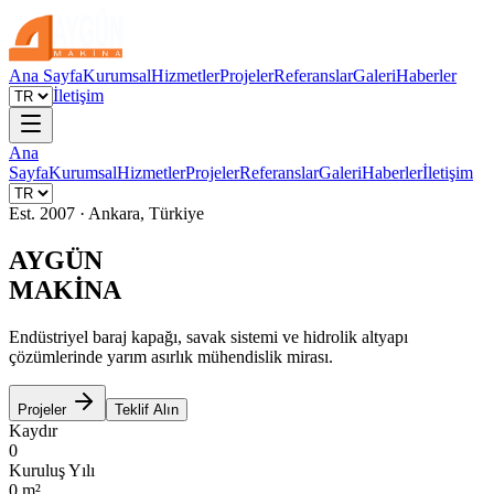
Ana Sayfa
Kurumsal
Hizmetler
Projeler
Referanslar
Galeri
Haberler
İletişim
Ana
Sayfa
Kurumsal
Hizmetler
Projeler
Referanslar
Galeri
Haberler
İletişim
Est. 2007 · Ankara, Türkiye
AYGÜN
MAKİNA
Endüstriyel baraj kapağı, savak sistemi ve hidrolik altyapı
çözümlerinde yarım asırlık mühendislik mirası.
Projeler
Teklif Alın
Kaydır
0
Kuruluş Yılı
0
m²