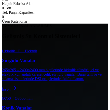
Kapalı Fabrika Alanı
0
Ton
Tek Parça Kapasitesi
0
+
Ürün Kategorisi
UZMANLIK ALANLARIMIZ
Gelişmiş Su Kontrol Sistemleri
Hidrolik · El · Elektrik
Sürgülü Vanalar
265×265 – 2400×2400 mm ölçülerinde hidrolik silindirli, el ve
elektrik kumandalı karesel çelik sürgülü vanalar. Baraj tahliye ve
sulama sistemlerinde DSİ projelerinde aktif kullanım.
İncele
Ø750 – Ø3500 mm
Konik Vanalar