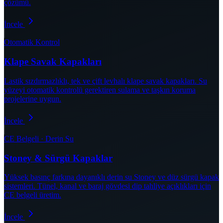
çözümü.
İncele
Otomatik Kontrol
Klape Savak Kapakları
Lastik sızdırmazlıklı, tek ve çift levhalı klape savak kapakları. Su
yüzeyi otomatik kontrolü gerektiren sulama ve taşkın koruma
projelerine uygun.
İncele
CE Belgeli · Derin Su
Stoney & Sürgü Kapaklar
Yüksek basınç farkına dayanıklı derin su Stoney ve düz sürgü kapak
sistemleri. Tünel, kanal ve baraj gövdesi dip tahliye açıklıkları için
CE belgeli üretim.
İncele