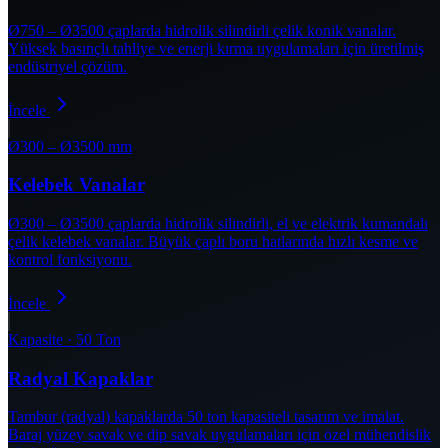
Ø750 – Ø3500 çaplarda hidrolik silindirli çelik konik vanalar.
Yüksek basınçlı tahliye ve enerji kırma uygulamaları için üretilmiş
endüstriyel çözüm.
İncele
Ø300 – Ø3500 mm
Kelebek Vanalar
Ø300 – Ø3500 çaplarda hidrolik silindirli, el ve elektrik kumandalı
çelik kelebek vanalar. Büyük çaplı boru hatlarında hızlı kesme ve
kontrol fonksiyonu.
İncele
Kapasite · 50 Ton
Radyal Kapaklar
Tambur (radyal) kapaklarda 50 ton kapasiteli tasarım ve imalat.
Baraj yüzey savak ve dip savak uygulamaları için özel mühendislik