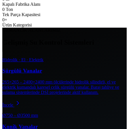
Kapalı Fabrika Alanı
0
Ton
Tek Parça Kapasitesi
0
+
Ürün Kategorisi
UZMANLIK ALANLARIMIZ
Gelişmiş Su Kontrol Sistemleri
Hidrolik · El · Elektrik
Sürgülü Vanalar
265×265 – 2400×2400 mm ölçülerinde hidrolik silindirli, el ve
elektrik kumandalı karesel çelik sürgülü vanalar. Baraj tahliye ve
sulama sistemlerinde DSİ projelerinde aktif kullanım.
İncele
Ø750 – Ø3500 mm
Konik Vanalar