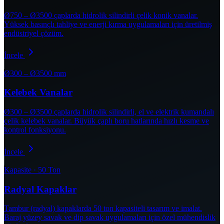
Ø750 – Ø3500 çaplarda hidrolik silindirli çelik konik vanalar.
Yüksek basınçlı tahliye ve enerji kırma uygulamaları için üretilmiş
endüstriyel çözüm.
İncele
Ø300 – Ø3500 mm
Kelebek Vanalar
Ø300 – Ø3500 çaplarda hidrolik silindirli, el ve elektrik kumandalı
çelik kelebek vanalar. Büyük çaplı boru hatlarında hızlı kesme ve
kontrol fonksiyonu.
İncele
Kapasite · 50 Ton
Radyal Kapaklar
Tambur (radyal) kapaklarda 50 ton kapasiteli tasarım ve imalat.
Baraj yüzey savak ve dip savak uygulamaları için özel mühendislik