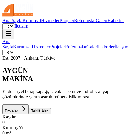
Ana Sayfa
Kurumsal
Hizmetler
Projeler
Referanslar
Galeri
Haberler
İletişim
Ana
Sayfa
Kurumsal
Hizmetler
Projeler
Referanslar
Galeri
Haberler
İletişim
Est. 2007 · Ankara, Türkiye
AYGÜN
MAKİNA
Endüstriyel baraj kapağı, savak sistemi ve hidrolik altyapı
çözümlerinde yarım asırlık mühendislik mirası.
Projeler
Teklif Alın
Kaydır
0
Kuruluş Yılı
0
m²