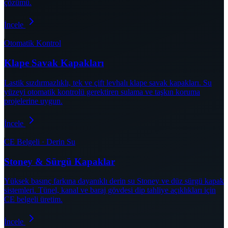
çözümü.
İncele
Otomatik Kontrol
Klape Savak Kapakları
Lastik sızdırmazlıklı, tek ve çift levhalı klape savak kapakları. Su
yüzeyi otomatik kontrolü gerektiren sulama ve taşkın koruma
projelerine uygun.
İncele
CE Belgeli · Derin Su
Stoney & Sürgü Kapaklar
Yüksek basınç farkına dayanıklı derin su Stoney ve düz sürgü kapak
sistemleri. Tünel, kanal ve baraj gövdesi dip tahliye açıklıkları için
CE belgeli üretim.
İncele