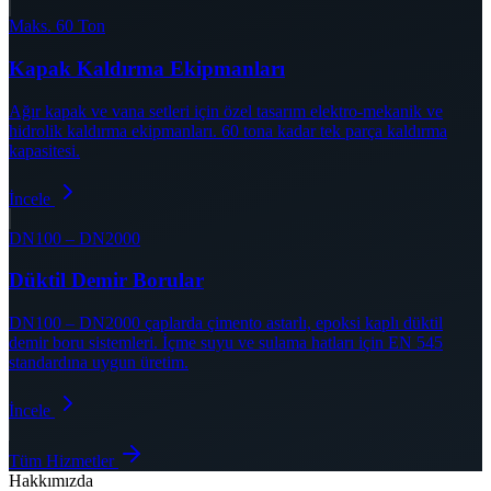
Maks. 60 Ton
Kapak Kaldırma Ekipmanları
Ağır kapak ve vana setleri için özel tasarım elektro-mekanik ve
hidrolik kaldırma ekipmanları. 60 tona kadar tek parça kaldırma
kapasitesi.
İncele
DN100 – DN2000
Düktil Demir Borular
DN100 – DN2000 çaplarda çimento astarlı, epoksi kaplı düktil
demir boru sistemleri. İçme suyu ve sulama hatları için EN 545
standardına uygun üretim.
İncele
Tüm Hizmetler
Hakkımızda