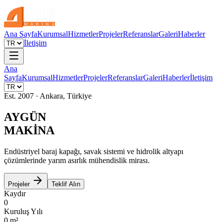
Ana Sayfa
Kurumsal
Hizmetler
Projeler
Referanslar
Galeri
Haberler
İletişim
Ana
Sayfa
Kurumsal
Hizmetler
Projeler
Referanslar
Galeri
Haberler
İletişim
Est. 2007 · Ankara, Türkiye
AYGÜN
MAKİNA
Endüstriyel baraj kapağı, savak sistemi ve hidrolik altyapı
çözümlerinde yarım asırlık mühendislik mirası.
Projeler
Teklif Alın
Kaydır
0
Kuruluş Yılı
0
m²