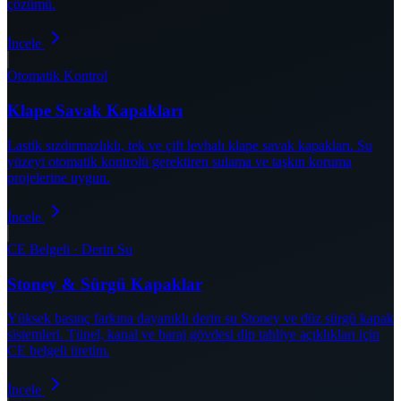
çözümü.
İncele
Otomatik Kontrol
Klape Savak Kapakları
Lastik sızdırmazlıklı, tek ve çift levhalı klape savak kapakları. Su
yüzeyi otomatik kontrolü gerektiren sulama ve taşkın koruma
projelerine uygun.
İncele
CE Belgeli · Derin Su
Stoney & Sürgü Kapaklar
Yüksek basınç farkına dayanıklı derin su Stoney ve düz sürgü kapak
sistemleri. Tünel, kanal ve baraj gövdesi dip tahliye açıklıkları için
CE belgeli üretim.
İncele