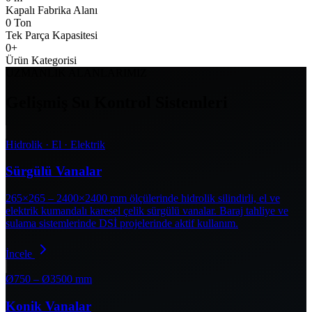
Kapalı Fabrika Alanı
0
Ton
Tek Parça Kapasitesi
0
+
Ürün Kategorisi
UZMANLIK ALANLARIMIZ
Gelişmiş Su Kontrol Sistemleri
Hidrolik · El · Elektrik
Sürgülü Vanalar
265×265 – 2400×2400 mm ölçülerinde hidrolik silindirli, el ve
elektrik kumandalı karesel çelik sürgülü vanalar. Baraj tahliye ve
sulama sistemlerinde DSİ projelerinde aktif kullanım.
İncele
Ø750 – Ø3500 mm
Konik Vanalar