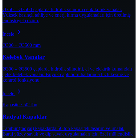
Ø750 – Ø3500 çaplarda hidrolik silindirli çelik konik vanalar.
Yüksek basınçlı tahliye ve enerji kırma uygulamaları için üretilmiş
endüstriyel çözüm.
İncele
Ø300 – Ø3500 mm
Kelebek Vanalar
Ø300 – Ø3500 çaplarda hidrolik silindirli, el ve elektrik kumandalı
çelik kelebek vanalar. Büyük çaplı boru hatlarında hızlı kesme ve
kontrol fonksiyonu.
İncele
Kapasite · 50 Ton
Radyal Kapaklar
Tambur (radyal) kapaklarda 50 ton kapasiteli tasarım ve imalat.
Baraj yüzey savak ve dip savak uygulamaları için özel mühendislik