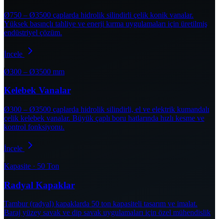
Ø750 – Ø3500 çaplarda hidrolik silindirli çelik konik vanalar.
Yüksek basınçlı tahliye ve enerji kırma uygulamaları için üretilmiş
endüstriyel çözüm.
İncele
Ø300 – Ø3500 mm
Kelebek Vanalar
Ø300 – Ø3500 çaplarda hidrolik silindirli, el ve elektrik kumandalı
çelik kelebek vanalar. Büyük çaplı boru hatlarında hızlı kesme ve
kontrol fonksiyonu.
İncele
Kapasite · 50 Ton
Radyal Kapaklar
Tambur (radyal) kapaklarda 50 ton kapasiteli tasarım ve imalat.
Baraj yüzey savak ve dip savak uygulamaları için özel mühendislik