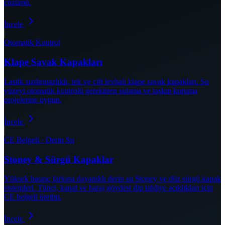
çözümü.
İncele
Otomatik Kontrol
Klape Savak Kapakları
Lastik sızdırmazlıklı, tek ve çift levhalı klape savak kapakları. Su
yüzeyi otomatik kontrolü gerektiren sulama ve taşkın koruma
projelerine uygun.
İncele
CE Belgeli · Derin Su
Stoney & Sürgü Kapaklar
Yüksek basınç farkına dayanıklı derin su Stoney ve düz sürgü kapak
sistemleri. Tünel, kanal ve baraj gövdesi dip tahliye açıklıkları için
CE belgeli üretim.
İncele