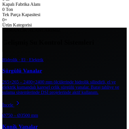
Kapalı Fabrika Alanı
0
Ton
Tek Parça Kapasitesi
0
+
Ürün Kategorisi
UZMANLIK ALANLARIMIZ
Gelişmiş Su Kontrol Sistemleri
Hidrolik · El · Elektrik
Sürgülü Vanalar
265×265 – 2400×2400 mm ölçülerinde hidrolik silindirli, el ve
elektrik kumandalı karesel çelik sürgülü vanalar. Baraj tahliye ve
sulama sistemlerinde DSİ projelerinde aktif kullanım.
İncele
Ø750 – Ø3500 mm
Konik Vanalar