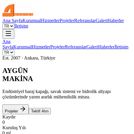
Ana Sayfa
Kurumsal
Hizmetler
Projeler
Referanslar
Galeri
Haberler
İletişim
Ana
Sayfa
Kurumsal
Hizmetler
Projeler
Referanslar
Galeri
Haberler
İletişim
Est. 2007 · Ankara, Türkiye
AYGÜN
MAKİNA
Endüstriyel baraj kapağı, savak sistemi ve hidrolik altyapı
çözümlerinde yarım asırlık mühendislik mirası.
Projeler
Teklif Alın
Kaydır
0
Kuruluş Yılı
0
m²