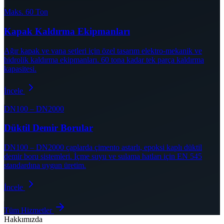
Maks. 60 Ton
Kapak Kaldırma Ekipmanları
Ağır kapak ve vana setleri için özel tasarım elektro-mekanik ve
hidrolik kaldırma ekipmanları. 60 tona kadar tek parça kaldırma
kapasitesi.
İncele
DN100 – DN2000
Düktil Demir Borular
DN100 – DN2000 çaplarda çimento astarlı, epoksi kaplı düktil
demir boru sistemleri. İçme suyu ve sulama hatları için EN 545
standardına uygun üretim.
İncele
Tüm Hizmetler
Hakkımızda