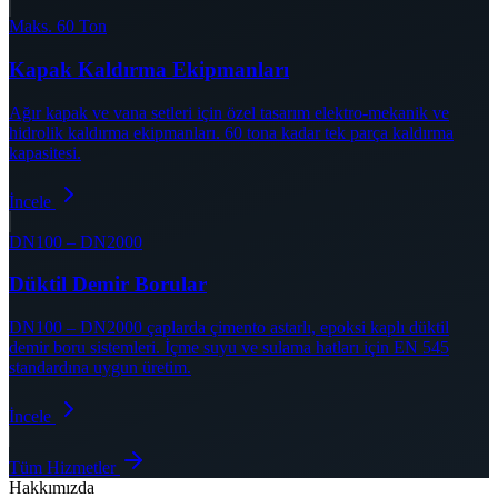
Maks. 60 Ton
Kapak Kaldırma Ekipmanları
Ağır kapak ve vana setleri için özel tasarım elektro-mekanik ve
hidrolik kaldırma ekipmanları. 60 tona kadar tek parça kaldırma
kapasitesi.
İncele
DN100 – DN2000
Düktil Demir Borular
DN100 – DN2000 çaplarda çimento astarlı, epoksi kaplı düktil
demir boru sistemleri. İçme suyu ve sulama hatları için EN 545
standardına uygun üretim.
İncele
Tüm Hizmetler
Hakkımızda