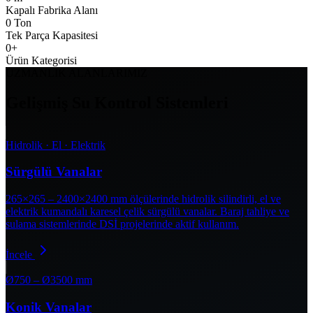
Kapalı Fabrika Alanı
0
Ton
Tek Parça Kapasitesi
0
+
Ürün Kategorisi
UZMANLIK ALANLARIMIZ
Gelişmiş Su Kontrol Sistemleri
Hidrolik · El · Elektrik
Sürgülü Vanalar
265×265 – 2400×2400 mm ölçülerinde hidrolik silindirli, el ve
elektrik kumandalı karesel çelik sürgülü vanalar. Baraj tahliye ve
sulama sistemlerinde DSİ projelerinde aktif kullanım.
İncele
Ø750 – Ø3500 mm
Konik Vanalar