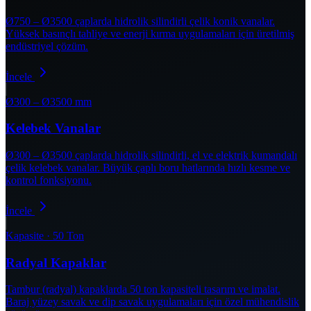
Ø750 – Ø3500 çaplarda hidrolik silindirli çelik konik vanalar.
Yüksek basınçlı tahliye ve enerji kırma uygulamaları için üretilmiş
endüstriyel çözüm.
İncele
Ø300 – Ø3500 mm
Kelebek Vanalar
Ø300 – Ø3500 çaplarda hidrolik silindirli, el ve elektrik kumandalı
çelik kelebek vanalar. Büyük çaplı boru hatlarında hızlı kesme ve
kontrol fonksiyonu.
İncele
Kapasite · 50 Ton
Radyal Kapaklar
Tambur (radyal) kapaklarda 50 ton kapasiteli tasarım ve imalat.
Baraj yüzey savak ve dip savak uygulamaları için özel mühendislik