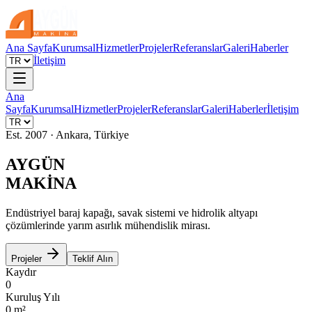
Ana Sayfa
Kurumsal
Hizmetler
Projeler
Referanslar
Galeri
Haberler
İletişim
Ana
Sayfa
Kurumsal
Hizmetler
Projeler
Referanslar
Galeri
Haberler
İletişim
Est. 2007 · Ankara, Türkiye
AYGÜN
MAKİNA
Endüstriyel baraj kapağı, savak sistemi ve hidrolik altyapı
çözümlerinde yarım asırlık mühendislik mirası.
Projeler
Teklif Alın
Kaydır
0
Kuruluş Yılı
0
m²