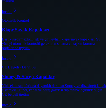
çözümü.
İncele
Otomatik Kontrol
Klape Savak Kapakları
Lastik sızdırmazlıklı, tek ve çift levhalı klape savak kapakları. Su
yüzeyi otomatik kontrolü gerektiren sulama ve taşkın koruma
projelerine uygun.
İncele
CE Belgeli · Derin Su
Stoney & Sürgü Kapaklar
Yüksek basınç farkına dayanıklı derin su Stoney ve düz sürgü kapak
sistemleri. Tünel, kanal ve baraj gövdesi dip tahliye açıklıkları için
CE belgeli üretim.
İncele