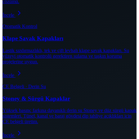
çözümü.
İncele
Otomatik Kontrol
Klape Savak Kapakları
Lastik sızdırmazlıklı, tek ve çift levhalı klape savak kapakları. Su
yüzeyi otomatik kontrolü gerektiren sulama ve taşkın koruma
projelerine uygun.
İncele
CE Belgeli · Derin Su
Stoney & Sürgü Kapaklar
Yüksek basınç farkına dayanıklı derin su Stoney ve düz sürgü kapak
sistemleri. Tünel, kanal ve baraj gövdesi dip tahliye açıklıkları için
CE belgeli üretim.
İncele