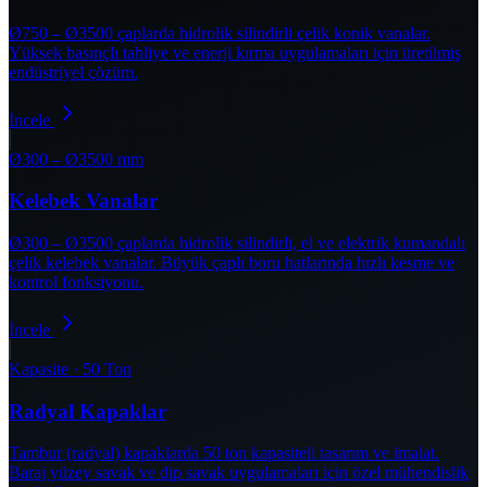
Ø750 – Ø3500 çaplarda hidrolik silindirli çelik konik vanalar.
Yüksek basınçlı tahliye ve enerji kırma uygulamaları için üretilmiş
endüstriyel çözüm.
İncele
Ø300 – Ø3500 mm
Kelebek Vanalar
Ø300 – Ø3500 çaplarda hidrolik silindirli, el ve elektrik kumandalı
çelik kelebek vanalar. Büyük çaplı boru hatlarında hızlı kesme ve
kontrol fonksiyonu.
İncele
Kapasite · 50 Ton
Radyal Kapaklar
Tambur (radyal) kapaklarda 50 ton kapasiteli tasarım ve imalat.
Baraj yüzey savak ve dip savak uygulamaları için özel mühendislik