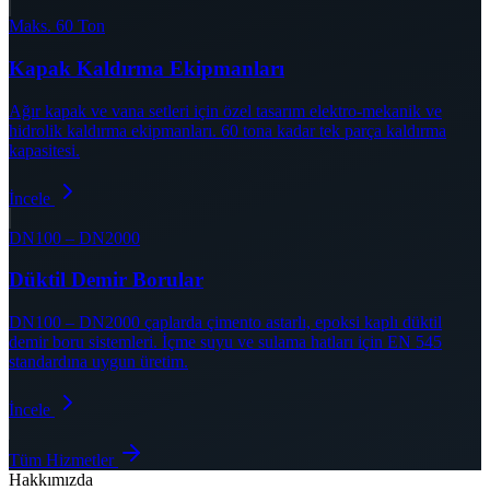
Maks. 60 Ton
Kapak Kaldırma Ekipmanları
Ağır kapak ve vana setleri için özel tasarım elektro-mekanik ve
hidrolik kaldırma ekipmanları. 60 tona kadar tek parça kaldırma
kapasitesi.
İncele
DN100 – DN2000
Düktil Demir Borular
DN100 – DN2000 çaplarda çimento astarlı, epoksi kaplı düktil
demir boru sistemleri. İçme suyu ve sulama hatları için EN 545
standardına uygun üretim.
İncele
Tüm Hizmetler
Hakkımızda