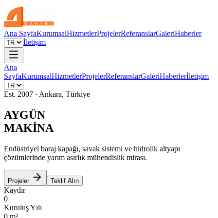
Ana Sayfa
Kurumsal
Hizmetler
Projeler
Referanslar
Galeri
Haberler
İletişim
Ana
Sayfa
Kurumsal
Hizmetler
Projeler
Referanslar
Galeri
Haberler
İletişim
Est. 2007 · Ankara, Türkiye
AYGÜN
MAKİNA
Endüstriyel baraj kapağı, savak sistemi ve hidrolik altyapı
çözümlerinde yarım asırlık mühendislik mirası.
Projeler
Teklif Alın
Kaydır
0
Kuruluş Yılı
0
m²