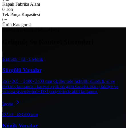
Kapalı Fabrika Alanı
0
Ton
Tek Parça Kapasitesi
0
+
Ürün Kategorisi
UZMANLIK ALANLARIMIZ
Gelişmiş Su Kontrol Sistemleri
Hidrolik · El · Elektrik
Sürgülü Vanalar
265×265 – 2400×2400 mm ölçülerinde hidrolik silindirli, el ve
elektrik kumandalı karesel çelik sürgülü vanalar. Baraj tahliye ve
sulama sistemlerinde DSİ projelerinde aktif kullanım.
İncele
Ø750 – Ø3500 mm
Konik Vanalar