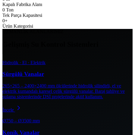
Kapalı Fabrika Alanı
0
Ton
Tek Parça Kapasitesi
0
+
Ürün Kategorisi
UZMANLIK ALANLARIMIZ
Gelişmiş Su Kontrol Sistemleri
Hidrolik · El · Elektrik
Sürgülü Vanalar
265×265 – 2400×2400 mm ölçülerinde hidrolik silindirli, el ve
elektrik kumandalı karesel çelik sürgülü vanalar. Baraj tahliye ve
sulama sistemlerinde DSİ projelerinde aktif kullanım.
İncele
Ø750 – Ø3500 mm
Konik Vanalar