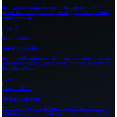
Ø750 – Ø3500 çaplarda hidrolik silindirli çelik konik vanalar.
Yüksek basınçlı tahliye ve enerji kırma uygulamaları için üretilmiş
endüstriyel çözüm.
İncele
Ø300 – Ø3500 mm
Kelebek Vanalar
Ø300 – Ø3500 çaplarda hidrolik silindirli, el ve elektrik kumandalı
çelik kelebek vanalar. Büyük çaplı boru hatlarında hızlı kesme ve
kontrol fonksiyonu.
İncele
Kapasite · 50 Ton
Radyal Kapaklar
Tambur (radyal) kapaklarda 50 ton kapasiteli tasarım ve imalat.
Baraj yüzey savak ve dip savak uygulamaları için özel mühendislik