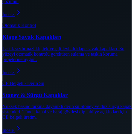
çözümü.
İncele
Otomatik Kontrol
Klape Savak Kapakları
Lastik sızdırmazlıklı, tek ve çift levhalı klape savak kapakları. Su
yüzeyi otomatik kontrolü gerektiren sulama ve taşkın koruma
projelerine uygun.
İncele
CE Belgeli · Derin Su
Stoney & Sürgü Kapaklar
Yüksek basınç farkına dayanıklı derin su Stoney ve düz sürgü kapak
sistemleri. Tünel, kanal ve baraj gövdesi dip tahliye açıklıkları için
CE belgeli üretim.
İncele