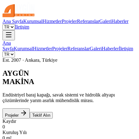
Ana Sayfa
Kurumsal
Hizmetler
Projeler
Referanslar
Galeri
Haberler
İletişim
Ana
Sayfa
Kurumsal
Hizmetler
Projeler
Referanslar
Galeri
Haberler
İletişim
Est. 2007 · Ankara, Türkiye
AYGÜN
MAKİNA
Endüstriyel baraj kapağı, savak sistemi ve hidrolik altyapı
çözümlerinde yarım asırlık mühendislik mirası.
Projeler
Teklif Alın
Kaydır
0
Kuruluş Yılı
0
m²