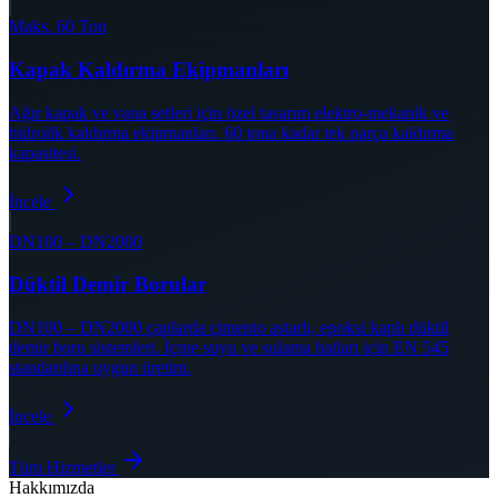
Maks. 60 Ton
Kapak Kaldırma Ekipmanları
Ağır kapak ve vana setleri için özel tasarım elektro-mekanik ve
hidrolik kaldırma ekipmanları. 60 tona kadar tek parça kaldırma
kapasitesi.
İncele
DN100 – DN2000
Düktil Demir Borular
DN100 – DN2000 çaplarda çimento astarlı, epoksi kaplı düktil
demir boru sistemleri. İçme suyu ve sulama hatları için EN 545
standardına uygun üretim.
İncele
Tüm Hizmetler
Hakkımızda