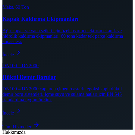
Maks. 60 Ton
Kapak Kaldırma Ekipmanları
Ağır kapak ve vana setleri için özel tasarım elektro-mekanik ve
hidrolik kaldırma ekipmanları. 60 tona kadar tek parça kaldırma
kapasitesi.
İncele
DN100 – DN2000
Düktil Demir Borular
DN100 – DN2000 çaplarda çimento astarlı, epoksi kaplı düktil
demir boru sistemleri. İçme suyu ve sulama hatları için EN 545
standardına uygun üretim.
İncele
Tüm Hizmetler
Hakkımızda