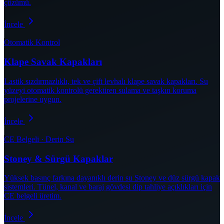
çözümü.
İncele
Otomatik Kontrol
Klape Savak Kapakları
Lastik sızdırmazlıklı, tek ve çift levhalı klape savak kapakları. Su
yüzeyi otomatik kontrolü gerektiren sulama ve taşkın koruma
projelerine uygun.
İncele
CE Belgeli · Derin Su
Stoney & Sürgü Kapaklar
Yüksek basınç farkına dayanıklı derin su Stoney ve düz sürgü kapak
sistemleri. Tünel, kanal ve baraj gövdesi dip tahliye açıklıkları için
CE belgeli üretim.
İncele