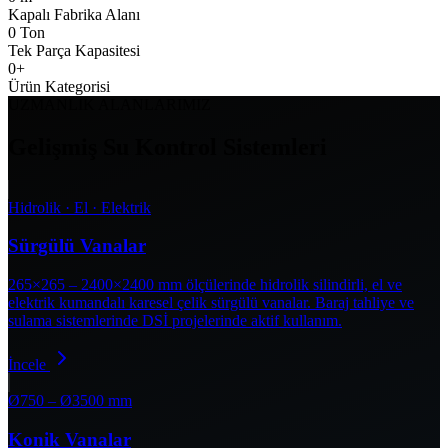
Kapalı Fabrika Alanı
0
Ton
Tek Parça Kapasitesi
0
+
Ürün Kategorisi
UZMANLIK ALANLARIMIZ
Gelişmiş Su Kontrol Sistemleri
Hidrolik · El · Elektrik
Sürgülü Vanalar
265×265 – 2400×2400 mm ölçülerinde hidrolik silindirli, el ve
elektrik kumandalı karesel çelik sürgülü vanalar. Baraj tahliye ve
sulama sistemlerinde DSİ projelerinde aktif kullanım.
İncele
Ø750 – Ø3500 mm
Konik Vanalar