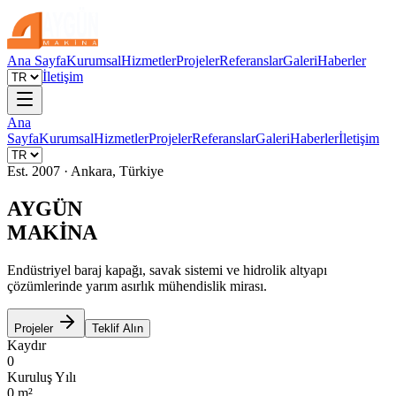
Ana Sayfa
Kurumsal
Hizmetler
Projeler
Referanslar
Galeri
Haberler
İletişim
Ana
Sayfa
Kurumsal
Hizmetler
Projeler
Referanslar
Galeri
Haberler
İletişim
Est. 2007 · Ankara, Türkiye
AYGÜN
MAKİNA
Endüstriyel baraj kapağı, savak sistemi ve hidrolik altyapı
çözümlerinde yarım asırlık mühendislik mirası.
Projeler
Teklif Alın
Kaydır
0
Kuruluş Yılı
0
m²