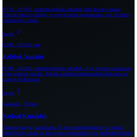
Ø750 – Ø3500 çaplarda hidrolik silindirli çelik konik vanalar.
Yüksek basınçlı tahliye ve enerji kırma uygulamaları için üretilmiş
endüstriyel çözüm.
İncele
Ø300 – Ø3500 mm
Kelebek Vanalar
Ø300 – Ø3500 çaplarda hidrolik silindirli, el ve elektrik kumandalı
çelik kelebek vanalar. Büyük çaplı boru hatlarında hızlı kesme ve
kontrol fonksiyonu.
İncele
Kapasite · 50 Ton
Radyal Kapaklar
Tambur (radyal) kapaklarda 50 ton kapasiteli tasarım ve imalat.
Baraj yüzey savak ve dip savak uygulamaları için özel mühendislik