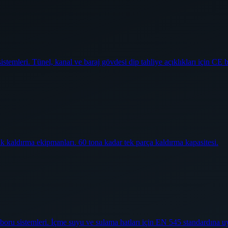
temleri. Tünel, kanal ve baraj gövdesi dip tahliye açıklıkları için CE b
ik kaldırma ekipmanları. 60 tona kadar tek parça kaldırma kapasitesi.
oru sistemleri. İçme suyu ve sulama hatları için EN 545 standardına u