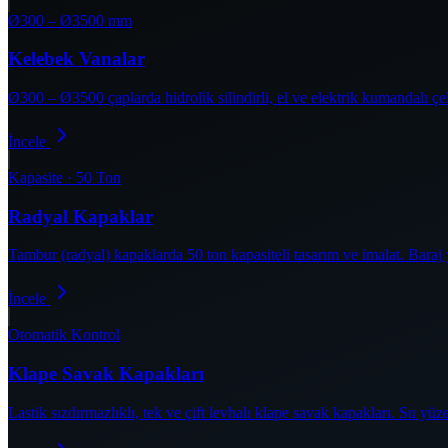
Ø300 – Ø3500 mm
Kelebek Vanalar
Ø300 – Ø3500 çaplarda hidrolik silindirli, el ve elektrik kumandalı ç
İncele
Kapasite · 50 Ton
Radyal Kapaklar
Tambur (radyal) kapaklarda 50 ton kapasiteli tasarım ve imalat. Bara
İncele
Otomatik Kontrol
Klape Savak Kapakları
Lastik sızdırmazlıklı, tek ve çift levhalı klape savak kapakları. Su y