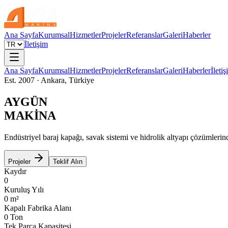
Ana Sayfa
Kurumsal
Hizmetler
Projeler
Referanslar
Galeri
Haberler
İletişim
Ana Sayfa
Kurumsal
Hizmetler
Projeler
Referanslar
Galeri
Haberler
İleti
Est. 2007 · Ankara, Türkiye
AYGÜN
MAKİNA
Endüstriyel baraj kapağı, savak sistemi ve hidrolik altyapı çözümlerin
Projeler
Teklif Alın
Kaydır
0
Kuruluş Yılı
0
m²
Kapalı Fabrika Alanı
0
Ton
Tek Parça Kapasitesi