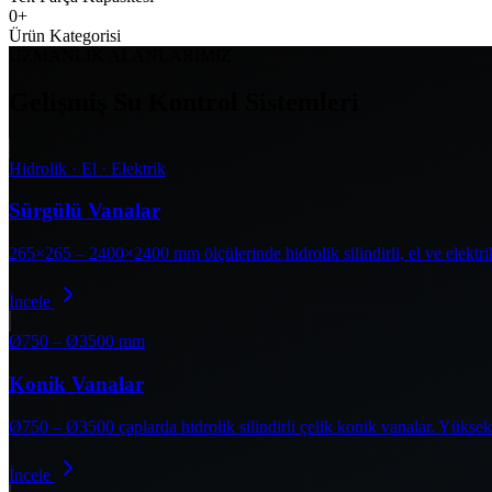
0
+
Ürün Kategorisi
UZMANLIK ALANLARIMIZ
Gelişmiş Su Kontrol Sistemleri
Hidrolik · El · Elektrik
Sürgülü Vanalar
265×265 – 2400×2400 mm ölçülerinde hidrolik silindirli, el ve elektrik
İncele
Ø750 – Ø3500 mm
Konik Vanalar
Ø750 – Ø3500 çaplarda hidrolik silindirli çelik konik vanalar. Yüksek 
İncele