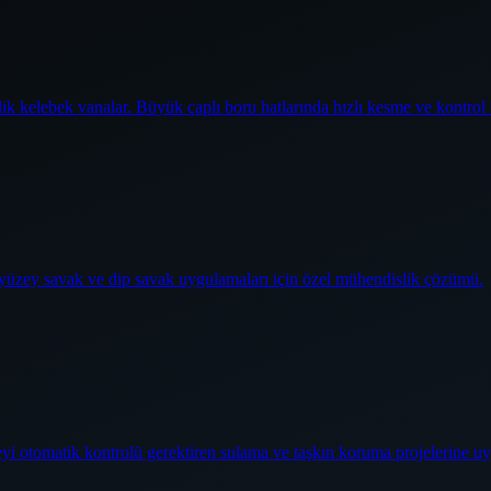
elik kelebek vanalar. Büyük çaplı boru hatlarında hızlı kesme ve kontrol
j yüzey savak ve dip savak uygulamaları için özel mühendislik çözümü.
üzeyi otomatik kontrolü gerektiren sulama ve taşkın koruma projelerine u