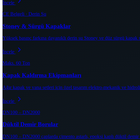
İncele
CE Belgeli · Derin Su
Stoney & Sürgü Kapaklar
Yüksek basınç farkına dayanıklı derin su Stoney ve düz sürgü kapak sis
İncele
Maks. 60 Ton
Kapak Kaldırma Ekipmanları
Ağır kapak ve vana setleri için özel tasarım elektro-mekanik ve hidrol
İncele
DN100 – DN2000
Düktil Demir Borular
DN100 – DN2000 çaplarda çimento astarlı, epoksi kaplı düktil demir b