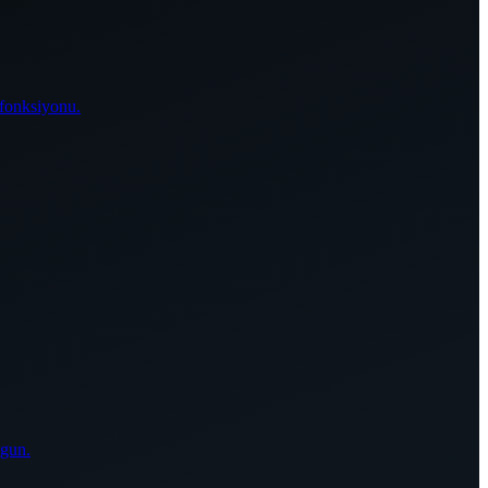
 fonksiyonu.
ygun.