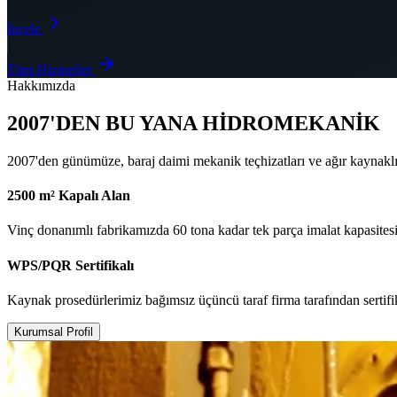
İncele
Tüm Hizmetler
Hakkımızda
2007'DEN BU YANA HİDROMEKANİK
2007'den günümüze, baraj daimi mekanik teçhizatları ve ağır kaynakl
2500 m² Kapalı Alan
Vinç donanımlı fabrikamızda 60 tona kadar tek parça imalat kapasitesi
WPS/PQR Sertifikalı
Kaynak prosedürlerimiz bağımsız üçüncü taraf firma tarafından sertifi
Kurumsal Profil