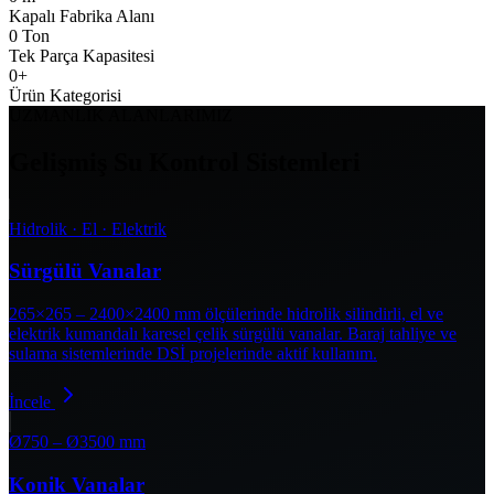
Kapalı Fabrika Alanı
0
Ton
Tek Parça Kapasitesi
0
+
Ürün Kategorisi
UZMANLIK ALANLARIMIZ
Gelişmiş Su Kontrol Sistemleri
Hidrolik · El · Elektrik
Sürgülü Vanalar
265×265 – 2400×2400 mm ölçülerinde hidrolik silindirli, el ve
elektrik kumandalı karesel çelik sürgülü vanalar. Baraj tahliye ve
sulama sistemlerinde DSİ projelerinde aktif kullanım.
İncele
Ø750 – Ø3500 mm
Konik Vanalar