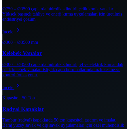
Ø750 – Ø3500 çaplarda hidrolik silindirli çelik konik vanalar.
Yüksek basınçlı tahliye ve enerji kırma uygulamaları için üretilmiş
endüstriyel çözüm.
İncele
Ø300 – Ø3500 mm
Kelebek Vanalar
Ø300 – Ø3500 çaplarda hidrolik silindirli, el ve elektrik kumandalı
çelik kelebek vanalar. Büyük çaplı boru hatlarında hızlı kesme ve
kontrol fonksiyonu.
İncele
Kapasite · 50 Ton
Radyal Kapaklar
Tambur (radyal) kapaklarda 50 ton kapasiteli tasarım ve imalat.
Baraj yüzey savak ve dip savak uygulamaları için özel mühendislik