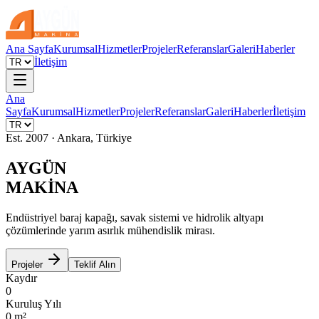
Ana Sayfa
Kurumsal
Hizmetler
Projeler
Referanslar
Galeri
Haberler
İletişim
Ana
Sayfa
Kurumsal
Hizmetler
Projeler
Referanslar
Galeri
Haberler
İletişim
Est. 2007 · Ankara, Türkiye
AYGÜN
MAKİNA
Endüstriyel baraj kapağı, savak sistemi ve hidrolik altyapı
çözümlerinde yarım asırlık mühendislik mirası.
Projeler
Teklif Alın
Kaydır
0
Kuruluş Yılı
0
m²