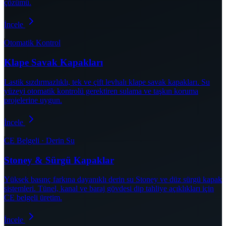
çözümü.
İncele
Otomatik Kontrol
Klape Savak Kapakları
Lastik sızdırmazlıklı, tek ve çift levhalı klape savak kapakları. Su
yüzeyi otomatik kontrolü gerektiren sulama ve taşkın koruma
projelerine uygun.
İncele
CE Belgeli · Derin Su
Stoney & Sürgü Kapaklar
Yüksek basınç farkına dayanıklı derin su Stoney ve düz sürgü kapak
sistemleri. Tünel, kanal ve baraj gövdesi dip tahliye açıklıkları için
CE belgeli üretim.
İncele