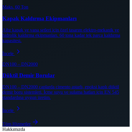
Maks. 60 Ton
Kapak Kaldırma Ekipmanları
Ağır kapak ve vana setleri için özel tasarım elektro-mekanik ve
hidrolik kaldırma ekipmanları. 60 tona kadar tek parça kaldırma
kapasitesi.
İncele
DN100 – DN2000
Düktil Demir Borular
DN100 – DN2000 çaplarda çimento astarlı, epoksi kaplı düktil
demir boru sistemleri. İçme suyu ve sulama hatları için EN 545
standardına uygun üretim.
İncele
Tüm Hizmetler
Hakkımızda