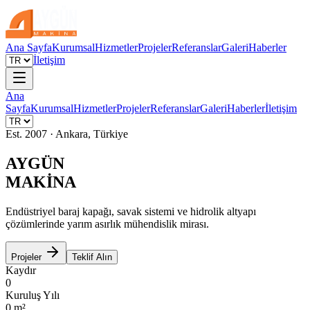
Ana Sayfa
Kurumsal
Hizmetler
Projeler
Referanslar
Galeri
Haberler
İletişim
Ana
Sayfa
Kurumsal
Hizmetler
Projeler
Referanslar
Galeri
Haberler
İletişim
Est. 2007 · Ankara, Türkiye
AYGÜN
MAKİNA
Endüstriyel baraj kapağı, savak sistemi ve hidrolik altyapı
çözümlerinde yarım asırlık mühendislik mirası.
Projeler
Teklif Alın
Kaydır
0
Kuruluş Yılı
0
m²