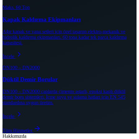
Maks. 60 Ton
Kapak Kaldırma Ekipmanları
Ağır kapak ve vana setleri için özel tasarım elektro-mekanik ve
hidrolik kaldırma ekipmanları. 60 tona kadar tek parça kaldırma
kapasitesi.
İncele
DN100 – DN2000
Düktil Demir Borular
DN100 – DN2000 çaplarda çimento astarlı, epoksi kaplı düktil
demir boru sistemleri. İçme suyu ve sulama hatları için EN 545
standardına uygun üretim.
İncele
Tüm Hizmetler
Hakkımızda