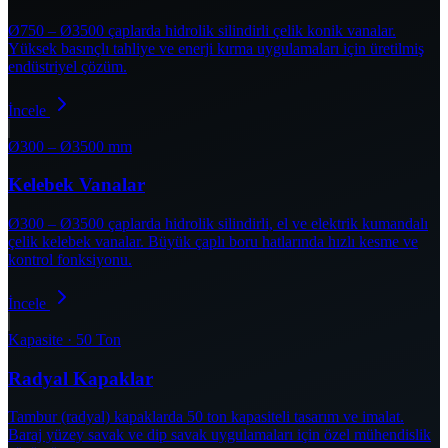
Ø750 – Ø3500 çaplarda hidrolik silindirli çelik konik vanalar.
Yüksek basınçlı tahliye ve enerji kırma uygulamaları için üretilmiş
endüstriyel çözüm.
İncele
Ø300 – Ø3500 mm
Kelebek Vanalar
Ø300 – Ø3500 çaplarda hidrolik silindirli, el ve elektrik kumandalı
çelik kelebek vanalar. Büyük çaplı boru hatlarında hızlı kesme ve
kontrol fonksiyonu.
İncele
Kapasite · 50 Ton
Radyal Kapaklar
Tambur (radyal) kapaklarda 50 ton kapasiteli tasarım ve imalat.
Baraj yüzey savak ve dip savak uygulamaları için özel mühendislik