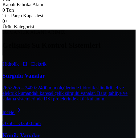
Kapalı Fabrika Alanı
0
Ton
Tek Parça Kapasitesi
0
+
Ürün Kategorisi
UZMANLIK ALANLARIMIZ
Gelişmiş Su Kontrol Sistemleri
Hidrolik · El · Elektrik
Sürgülü Vanalar
265×265 – 2400×2400 mm ölçülerinde hidrolik silindirli, el ve
elektrik kumandalı karesel çelik sürgülü vanalar. Baraj tahliye ve
sulama sistemlerinde DSİ projelerinde aktif kullanım.
İncele
Ø750 – Ø3500 mm
Konik Vanalar