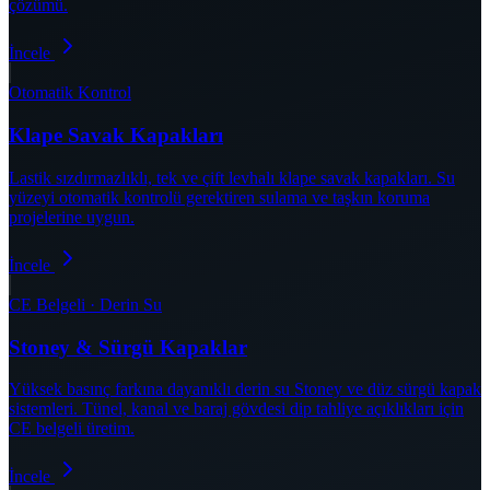
çözümü.
İncele
Otomatik Kontrol
Klape Savak Kapakları
Lastik sızdırmazlıklı, tek ve çift levhalı klape savak kapakları. Su
yüzeyi otomatik kontrolü gerektiren sulama ve taşkın koruma
projelerine uygun.
İncele
CE Belgeli · Derin Su
Stoney & Sürgü Kapaklar
Yüksek basınç farkına dayanıklı derin su Stoney ve düz sürgü kapak
sistemleri. Tünel, kanal ve baraj gövdesi dip tahliye açıklıkları için
CE belgeli üretim.
İncele